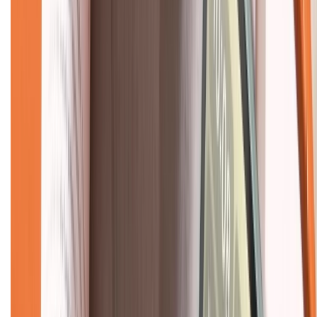
Về chúng tôi
Giới thiệu về XTMobile
Liên hệ hợp tác
Hệ thống cửa hàng bán lẻ
Về trang chủ
Hỗ trợ khách hàng
Mua hàng trả góp
Mua hàng online
Dịch vụ bảo hành mở rộng
Hình thức thanh toán
Tra cứu bảo hành
Tra cứu điểm XTMember