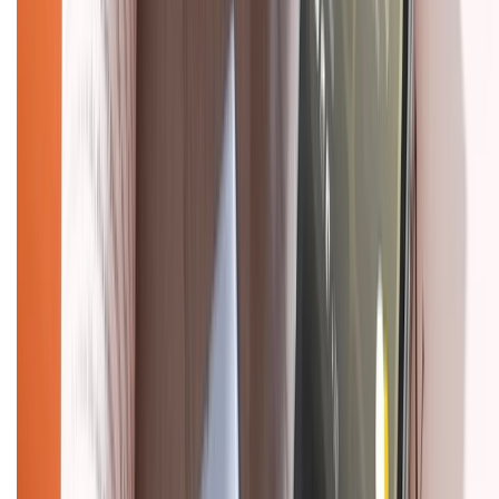
Hỗ trợ khách hàng
Mua hàng trả góp
Mua hàng online
Dịch vụ bảo hành mở rộng
Hình thức thanh toán
Tra cứu bảo hành
Tra cứu điểm XTMember
Hướng dẫn mua hàng trả góp
Dịch vụ bán hàng B2B
Chính sách
Bảo hành mở rộng
Chính sách dùng sản phẩm 7 ngày miễn phí