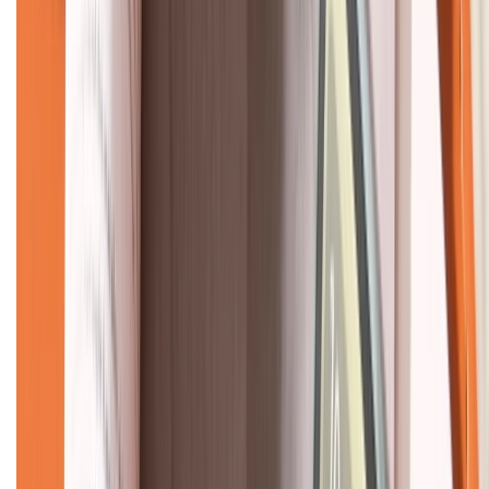
KẾT NỐI VỚI CHÚNG TÔI
CHỨNG NHẬN