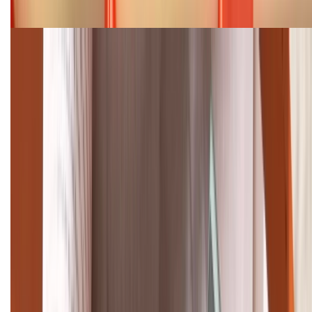
08/2026
Cập nhật bảng giá điện thoại Samsung tháng 8:
Giảm đến 15.49 triệu
TỔNG ĐÀI HỖ TRỢ
(08H30 - 21H30)
Tư vấn mua hàng (miễn phí):
1800.6229
Khiếu nại - Góp ý:
088.99999.33
Bán hàng doanh nghiệp B2B:
088.99999.22