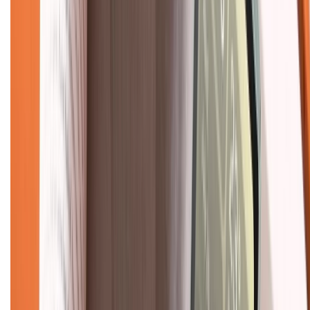
Hướng dẫn mua hàng trả góp
Dịch vụ bán hàng B2B
Chính sách
Bảo hành mở rộng
Chính sách dùng sản phẩm 7 ngày miễn phí
Chính sách đổi trả
Chính sách bảo hành
Chính sách bảo mật thông tin
Chính sách kiểm hàng
TỔNG ĐÀI HỖ TRỢ
Tư vấn mua hàng (miễn phí):
1800.6229
(08h30 - 21h30)