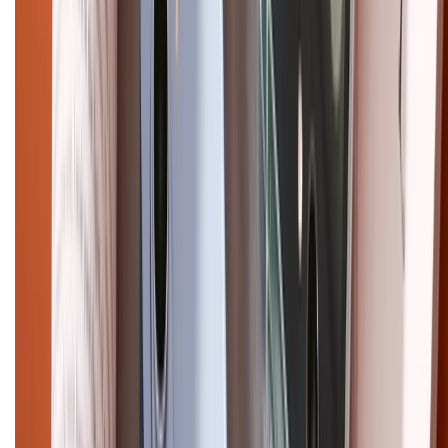
XTMOBILE. Số GPKD: 41A8052143 – Cấp ngày 11/05/2023. Địa chỉ: 50
Trần Quang Khải, Phường Tân Định, Quận 1, TP.HCM. Điện thoại:
1800.6229 (Miễn Phí)
Email: xtmobile.sg@gmail.com. Chịu trách nhiệm nội dung: Lê Xuân
Hoà