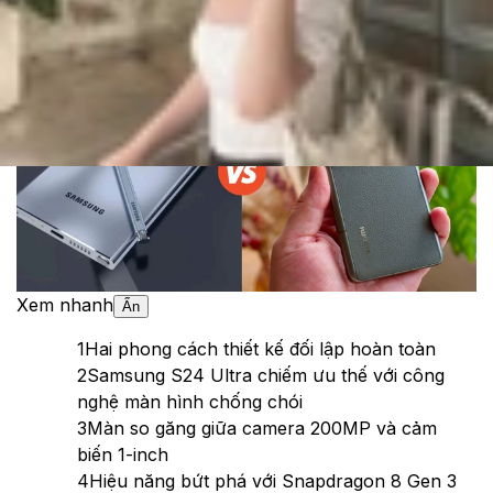
Theo dõi XTMobile trên
Xem nhanh
Ẩn
1
Hai phong cách thiết kế đối lập hoàn toàn
2
Samsung S24 Ultra chiếm ưu thế với công
nghệ màn hình chống chói
3
Màn so găng giữa camera 200MP và cảm
biến 1-inch
4
Hiệu năng bứt phá với Snapdragon 8 Gen 3