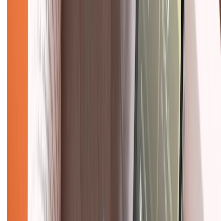
Khiếu nại - Góp ý:
088.99999.33
(09h00 - 18h00)
Trung tâm bảo hành:
028.710.89898
(08h30 - 21h00)
KẾT NỐI VỚI CHÚNG TÔI
Về chúng tôi
Giới thiệu về XTMobile
Liên hệ hợp tác
Hệ thống cửa hàng bán lẻ
Về trang chủ