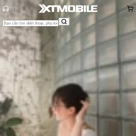
Trang chủ
Tin tức
So Sánh
Tin Mới
Đánh Giá - Trên Tay
So Sánh
Tư vấn
Khuyến
mãi
Thủ thuật
Hỏi đáp
App - Game
Thông báo
Khách
hàng - Sự kiện
So sánh Samsung S24 Ultra và
Xiaomi 13 Ultra: Nên mua máy nào?
Triệu Vy
Ngày đăng:
17/07/2023
Cập nhật:
17/07/2023