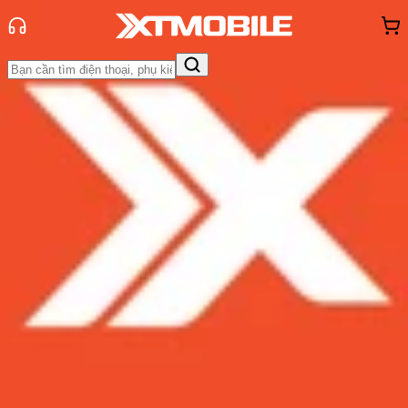
Trang chủ
Tin tức
Hỏi đáp
Tin Mới
Đánh Giá - Trên Tay
So Sánh
Tư vấn
Khuyến
mãi
Thủ thuật
Hỏi đáp
App - Game
Thông báo
Khách
hàng - Sự kiện
So sánh eSIM và SIM vật lý: Liệu có
cần thiết phải thay đổi?
Admin
Ngày đăng:
01/08/2022
Cập nhật:
01/08/2022