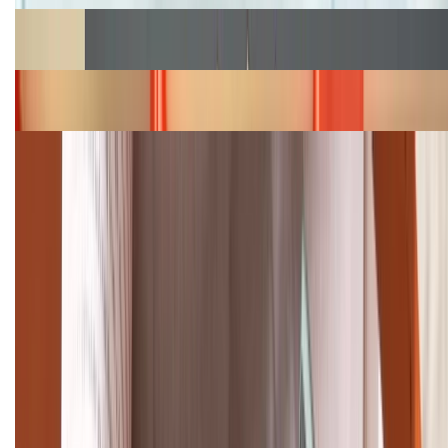
Cập nhật bảng giá Galaxy S23 (Plus, Ultra) cũ, mới
năm 2026
Bảng giá iPhone 15 cập nhật mới nhất tháng
08/2026
Cập nhật bảng giá điện thoại Samsung tháng 8:
Giảm đến 15.49 triệu
TỔNG ĐÀI HỖ TRỢ
(08H30 - 21H30)
Tư vấn mua hàng (miễn phí):
1800.6229
Khiếu nại - Góp ý:
088.99999.33