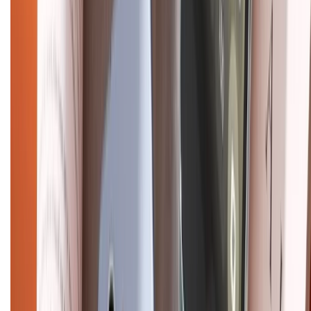
Bảo hành mở rộng
Chính sách dùng sản phẩm 7 ngày miễn phí
Chính sách đổi trả
Chính sách bảo hành
Chính sách bảo mật thông tin
Chính sách kiểm hàng
HỖ TRỢ THANH TOÁN