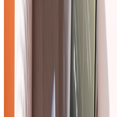
TỔNG ĐÀI HỖ TRỢ
Tư vấn mua hàng (miễn phí):
1800.6229
(08h30 - 21h30)
Khiếu nại - Góp ý:
088.99999.33
(09h00 - 18h00)
Trung tâm bảo hành:
028.710.89898
(08h30 - 21h00)
KẾT NỐI VỚI CHÚNG TÔI
Về chúng tôi
Giới thiệu về XTMobile