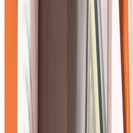
KẾT NỐI VỚI CHÚNG TÔI
CHỨNG NHẬN