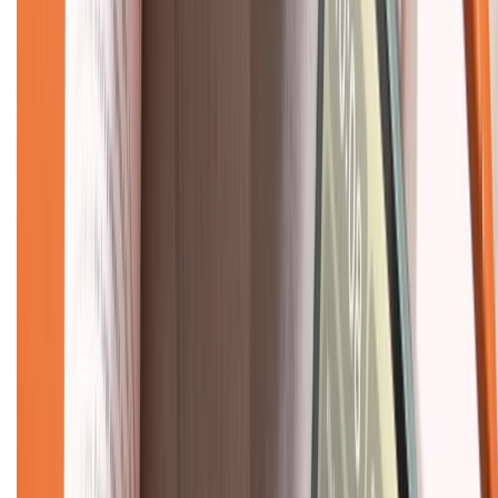
Về chúng tôi
Giới thiệu về XTMobile
Liên hệ hợp tác
Hệ thống cửa hàng bán lẻ
Về trang chủ
Hỗ trợ khách hàng
Mua hàng trả góp
Mua hàng online
Dịch vụ bảo hành mở rộng