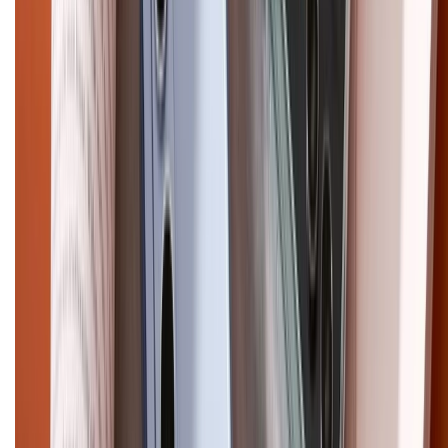
Pro Max
iPhone 15
Điện thoại Samsung
Samsung S26
Ultra
Samsung S26
Samsung S25
iPhone cũ
iPhone 17
cũ
iPhone 16 cũ
iPhone 16 Pro Max cũ
Copyright @2012 HỘ KINH DOANH CỬA HÀNG ĐIỆN THOẠI DI ĐỘNG
XTMOBILE. Số GPKD: 41A8052143 – Cấp ngày 11/05/2023. Địa chỉ: 50
Trần Quang Khải, Phường Tân Định, Quận 1, TP.HCM. Điện thoại:
1800.6229 (Miễn Phí)
Email: xtmobile.sg@gmail.com. Chịu trách nhiệm nội dung: Lê Xuân
Hoà