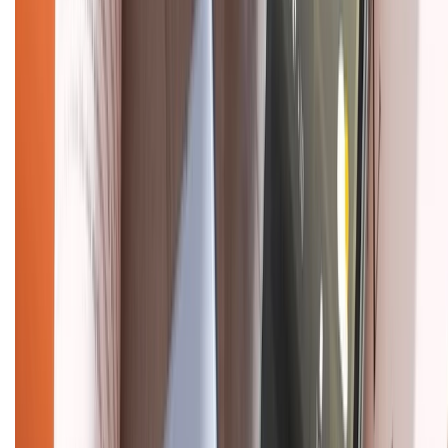
Liên hệ hợp tác
Hệ thống cửa hàng bán lẻ
Về trang chủ
Hỗ trợ khách hàng
Mua hàng trả góp
Mua hàng online
Dịch vụ bảo hành mở rộng
Hình thức thanh toán
Tra cứu bảo hành
Tra cứu điểm XTMember
Hướng dẫn mua hàng trả góp
Dịch vụ bán hàng B2B
Chính sách