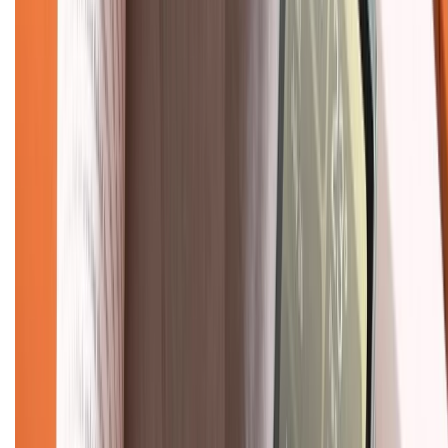
Hình thức thanh toán
Tra cứu bảo hành
Tra cứu điểm XTMember
Hướng dẫn mua hàng trả góp
Dịch vụ bán hàng B2B
Chính sách
Bảo hành mở rộng
Chính sách dùng sản phẩm 7 ngày miễn phí
Chính sách đổi trả
Chính sách bảo hành
Chính sách bảo mật thông tin
Chính sách kiểm hàng