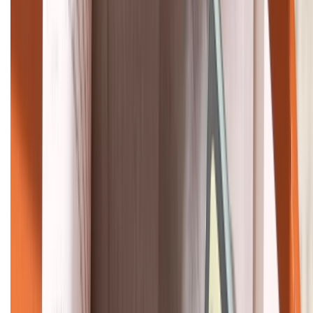
Bán hàng doanh nghiệp B2B:
088.99999.22
HỖ TRỢ THANH TOÁN