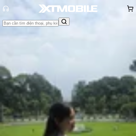
Trang chủ
Tin tức
Hỏi đáp
Tin Mới
Đánh Giá - Trên Tay
So Sánh
Tư vấn
Khuyến
mãi
Thủ thuật
Hỏi đáp
App - Game
Thông báo
Khách
hàng - Sự kiện
iPhone 16 có mấy sim? Có khe SIM
không? Dùng eSIM hay SIM vật lý?
Hồng Huệ
Ngày đăng:
11/07/2026
Cập nhật:
11/07/2026