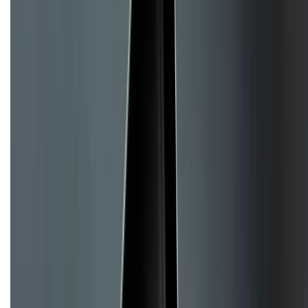
Dịch vụ bán hàng B2B
Chính sách
Bảo hành mở rộng
Chính sách dùng sản phẩm 7 ngày miễn phí
Chính sách đổi trả
Chính sách bảo hành
Chính sách bảo mật thông tin
Chính sách kiểm hàng
TỔNG ĐÀI HỖ TRỢ
Tư vấn mua hàng (miễn phí):
1800.6229
(08h30 - 21h30)
Khiếu nại - Góp ý: