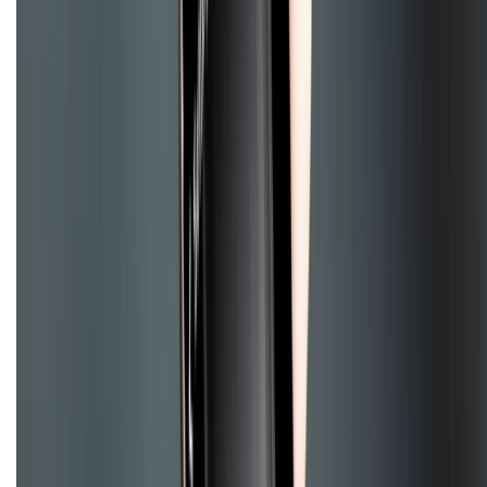
Chính sách bảo mật thông tin
Chính sách kiểm hàng
HỖ TRỢ THANH TOÁN