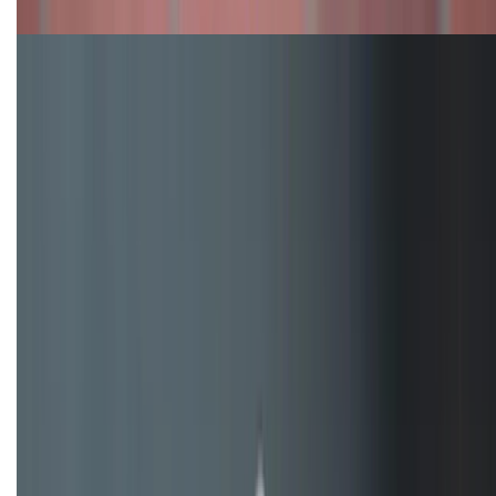
máy nào tốt hơn?
Đây là cách sử dụng nút Action Button trên iPhone
hiệu quả hơn!
TỔNG ĐÀI HỖ TRỢ
(08H30 - 21H30)
Tư vấn mua hàng (miễn phí):
1800.6229
Khiếu nại - Góp ý:
088.99999.33
Bán hàng doanh nghiệp B2B:
088.99999.22