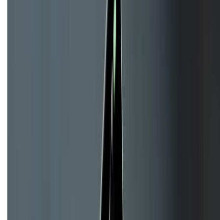
KẾT NỐI VỚI CHÚNG TÔI
CHỨNG NHẬN