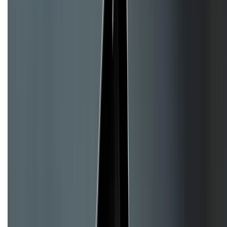
Về chúng tôi
Giới thiệu về XTMobile
Liên hệ hợp tác
Hệ thống cửa hàng bán lẻ
Về trang chủ
Hỗ trợ khách hàng
Mua hàng trả góp
Mua hàng online
Hình thức thanh toán
Tra cứu bảo hành
Tra cứu điểm XTMember
Hướng dẫn mua hàng trả góp