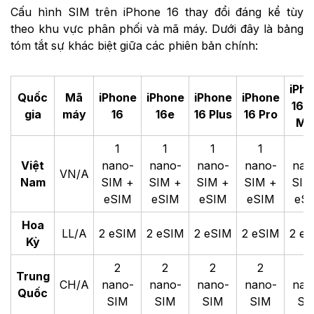
Cấu hình SIM trên iPhone 16 thay đổi đáng kể tùy
theo khu vực phân phối và mã máy. Dưới đây là bảng
tóm tắt sự khác biệt giữa các phiên bản chính:
iPh
Quốc
Mã
iPhone
iPhone
iPhone
iPhone
16 P
gia
máy
16
16e
16 Plus
16 Pro
Ma
1
1
1
1
1
Việt
nano-
nano-
nano-
nano-
nan
VN/A
Nam
SIM +
SIM +
SIM +
SIM +
SIM
eSIM
eSIM
eSIM
eSIM
eS
Hoa
LL/A
2 eSIM
2 eSIM
2 eSIM
2 eSIM
2 e
Kỳ
2
2
2
2
2
Trung
CH/A
nano-
nano-
nano-
nano-
nan
Quốc
SIM
SIM
SIM
SIM
SI