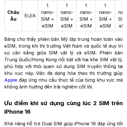
1
1
1
1
1
Châu
nano-
nano-
nano-
nano-
nan
EU/A
Âu
SIM +
SIM +
SIM +
SIM +
SIM
eSIM
eSIM
eSIM
eSIM
eS
Bảng cho thấy phiên bản Mỹ tập trung hoàn toàn vào
eSIM, trong khi thị trường Việt Nam và quốc tế duy trì
sự cân bằng giữa SIM vật lý và eSIM. Phiên bản
Trung Quốc/Hong Kong nổi bật với hai khe SIM vật lý,
phù hợp với thói quen sử dụng SIM truyền thống tại
khu vực này. Việc đa dạng hóa theo thị trường giúp
Apple
đáp ứng nhu cầu thực tế của từng khu vực mà
không ảnh hưởng đến trải nghiệm cốt lõi.
Ưu điểm khi sử dụng cùng lúc 2 SIM trên
iPhone 16
Khả năng hỗ trợ Dual SIM giúp iPhone 16 đáp ứng tốt