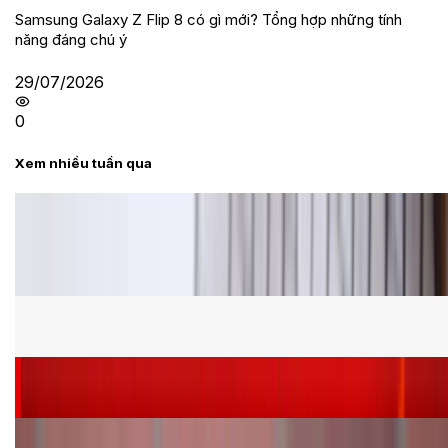
Samsung Galaxy Z Flip 8 có gì mới? Tổng hợp những tính
năng đáng chú ý
29/07/2026
0
Xem nhiều tuần qua
Tư vấn
Bảng giá Samsung S24 Ultra tại XTmobile tháng 8,
giảm sâu, ưu đãi bất ngờ
Cấu hình Samsung Galaxy Z Flip 8: Ra mắt với hai
phiên bản chip khác nhau
Siêu sale 8.8 - Săn deal rẻ vô đối: Mua điện thoại
giảm thêm đến 400K tại XTmobile!
Nên mua iPhone VN/A hay LL/A: So sánh chi tiết