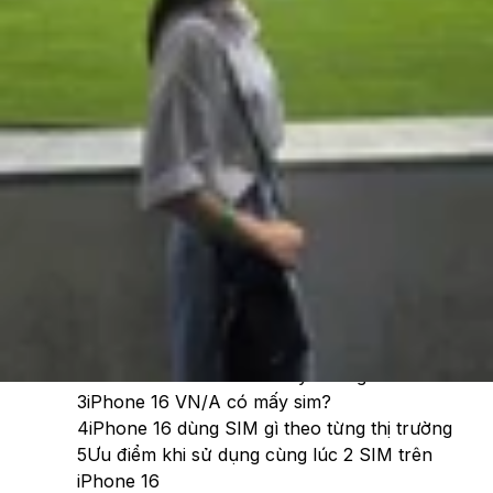
Theo dõi XTMobile trên
Xem nhanh
Ẩn
1
iPhone 16 có mấy SIM?
2
iPhone 16 có khe SIM hay không?
3
iPhone 16 VN/A có mấy sim?
4
iPhone 16 dùng SIM gì theo từng thị trường
5
Ưu điểm khi sử dụng cùng lúc 2 SIM trên
iPhone 16