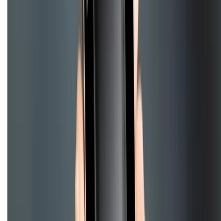
CHỨNG NHẬN
Điện thoại iPhone
iPhone 17 Pro Max
iPhone 17
Pro
iPhone 17
iPhone 16
iPhone 16 Pro Max
iPhone 15
Pro Max
iPhone 15
Điện thoại Samsung
Samsung S26
Ultra
Samsung S26
Samsung S25
iPhone cũ
iPhone 17
cũ
iPhone 16 cũ
iPhone 16 Pro Max cũ
Copyright @2012 HỘ KINH DOANH CỬA HÀNG ĐIỆN THOẠI DI ĐỘNG
XTMOBILE. Số GPKD: 41A8052143 – Cấp ngày 11/05/2023. Địa chỉ: 50
Trần Quang Khải, Phường Tân Định, Quận 1, TP.HCM. Điện thoại:
1800.6229 (Miễn Phí)
Email: xtmobile.sg@gmail.com. Chịu trách nhiệm nội dung: Lê Xuân