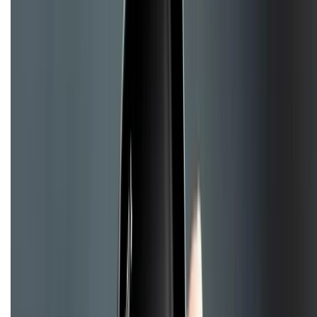
088.99999.33
(09h00 - 18h00)
Trung tâm bảo hành:
028.710.89898
(08h30 - 21h00)
KẾT NỐI VỚI CHÚNG TÔI
Về chúng tôi
Giới thiệu về XTMobile
Liên hệ hợp tác
Hệ thống cửa hàng bán lẻ
Về trang chủ
Hỗ trợ khách hàng