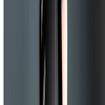
Mua hàng trả góp
Mua hàng online
Hình thức thanh toán
Tra cứu bảo hành
Tra cứu điểm XTMember
Hướng dẫn mua hàng trả góp
Dịch vụ bán hàng B2B
Chính sách
Bảo hành mở rộng
Chính sách dùng sản phẩm 7 ngày miễn phí
Chính sách đổi trả
Chính sách bảo hành