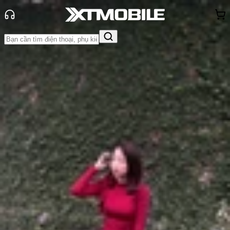
Trang chủ
Tin tức
Hỏi đáp
Tin Mới
Đánh Giá - Trên Tay
So Sánh
Tư vấn
Khuyến
mãi
Thủ thuật
Hỏi đáp
App - Game
Thông báo
Khách
hàng - Sự kiện
Smartphone 2026 cần bao nhiêu
RAM là đủ dùng khi AI ngày càng
phổ biến?
Anh Thư
Ngày đăng:
30/12/2025