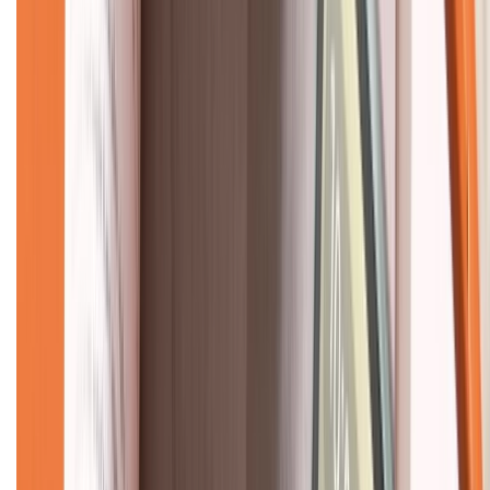
Về chúng tôi
Giới thiệu về XTMobile
Liên hệ hợp tác
Hệ thống cửa hàng bán lẻ
Về trang chủ
Hỗ trợ khách hàng
Mua hàng trả góp
Mua hàng online