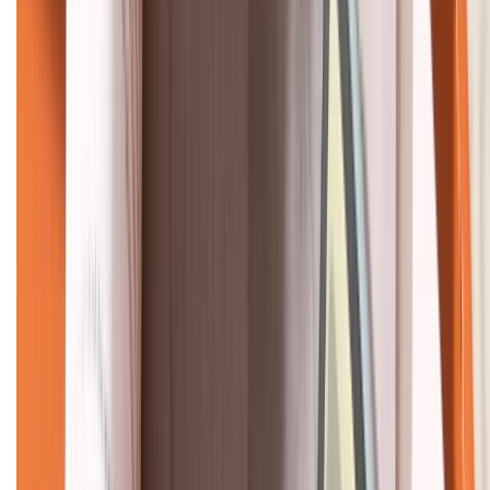
KẾT NỐI VỚI CHÚNG TÔI
CHỨNG NHẬN