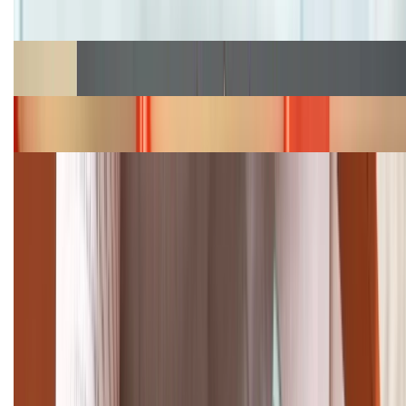
hấp dẫn
Cập nhật bảng giá Galaxy S23 (Plus, Ultra) cũ, mới
năm 2026
Bảng giá iPhone 15 cập nhật mới nhất tháng
08/2026
Cập nhật bảng giá điện thoại Samsung tháng 8:
Giảm đến 15.49 triệu
TỔNG ĐÀI HỖ TRỢ
(08H30 - 21H30)
Tư vấn mua hàng (miễn phí):
1800.6229
Khiếu nại - Góp ý: