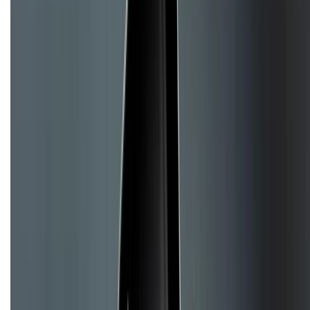
Chính sách bảo hành
Chính sách bảo mật thông tin
Chính sách kiểm hàng
Copyright @2012 HỘ KINH DOANH CỬA HÀNG ĐIỆN THOẠI DI ĐỘNG
XTMOBILE. Số GPKD: 41A8052143 – Cấp ngày 11/05/2023. Địa chỉ: 50
Trần Quang Khải, Phường Tân Định, Quận 1, TP.HCM. Điện thoại:
1800.6229 (Miễn Phí)
Email: xtmobile.sg@gmail.com. Chịu trách nhiệm nội dung: Lê Xuân
Hoà