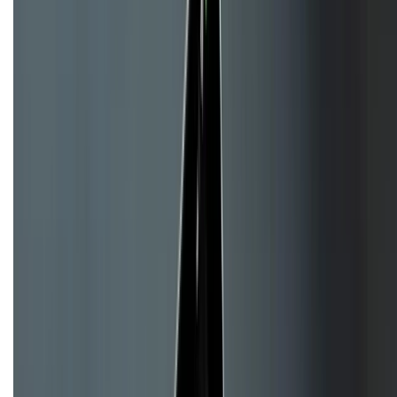
CHỨNG NHẬN
Về chúng tôi
Giới thiệu về XTMobile
Liên hệ hợp tác
Hệ thống cửa hàng bán lẻ
Về trang chủ