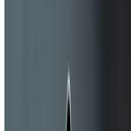
Tư vấn mua hàng (miễn phí):
1800.6229
Khiếu nại - Góp ý:
088.99999.33
Bán hàng doanh nghiệp B2B:
088.99999.22
HỖ TRỢ THANH TOÁN