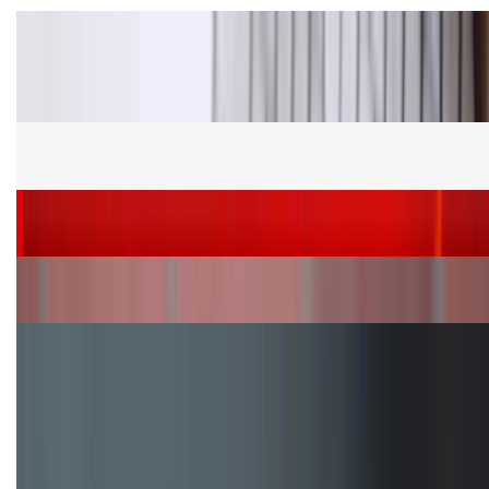
Tư vấn
Bảng giá Samsung S24 Ultra tại XTmobile tháng 8,
giảm sâu, ưu đãi bất ngờ
Cấu hình Samsung Galaxy Z Flip 8: Ra mắt với hai
phiên bản chip khác nhau
Siêu sale 8.8 - Săn deal rẻ vô đối: Mua điện thoại
giảm thêm đến 400K tại XTmobile!
Nên mua iPhone VN/A hay LL/A: So sánh chi tiết
máy nào tốt hơn?
Đây là cách sử dụng nút Action Button trên iPhone
hiệu quả hơn!
TỔNG ĐÀI HỖ TRỢ
(08H30 - 21H30)