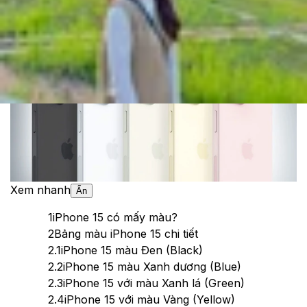
Theo dõi XTMobile trên
Xem nhanh
Ẩn
1
iPhone 15 có mấy màu?
2
Bảng màu iPhone 15 chi tiết
2.1
iPhone 15 màu Đen (Black)
2.2
iPhone 15 màu Xanh dương (Blue)
2.3
iPhone 15 với màu Xanh lá (Green)
2.4
iPhone 15 với màu Vàng (Yellow)