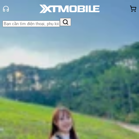
Trang chủ
Tin tức
Hỏi đáp
Tin Mới
Đánh Giá - Trên Tay
So Sánh
Tư vấn
Khuyến
mãi
Thủ thuật
Hỏi đáp
App - Game
Thông báo
Khách
hàng - Sự kiện
iPhone 15 có mấy màu? Bảng màu
có gì nổi bật và nên mua màu nào?
Thùy Nguyễn
Ngày đăng:
15/06/2026
Cập nhật:
16/06/2026