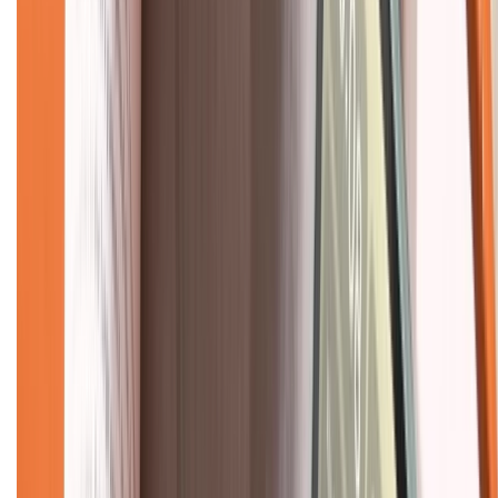
Tra cứu bảo hành
Tra cứu điểm XTMember
Hướng dẫn mua hàng trả góp
Dịch vụ bán hàng B2B
Chính sách
Bảo hành mở rộng
Chính sách dùng sản phẩm 7 ngày miễn phí
Chính sách đổi trả
Chính sách bảo hành
Chính sách bảo mật thông tin
Chính sách kiểm hàng
TỔNG ĐÀI HỖ TRỢ