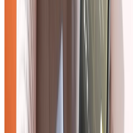
Bảo hành mở rộng
Chính sách dùng sản phẩm 7 ngày miễn phí
Chính sách đổi trả
Chính sách bảo hành
Chính sách bảo mật thông tin
Chính sách kiểm hàng
HỖ TRỢ THANH TOÁN