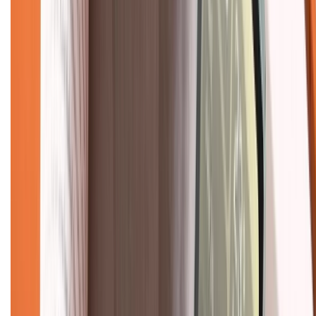
Tư vấn mua hàng (miễn phí):
1800.6229
(08h30 - 21h30)
Khiếu nại - Góp ý:
088.99999.33
(09h00 - 18h00)
Trung tâm bảo hành:
028.710.89898
(08h30 - 21h00)
KẾT NỐI VỚI CHÚNG TÔI
Về chúng tôi
Giới thiệu về XTMobile
Liên hệ hợp tác