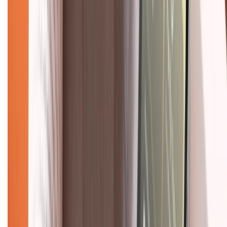
Hệ thống cửa hàng bán lẻ
Về trang chủ
Hỗ trợ khách hàng
Mua hàng trả góp
Mua hàng online
Dịch vụ bảo hành mở rộng
Hình thức thanh toán
Tra cứu bảo hành
Tra cứu điểm XTMember
Hướng dẫn mua hàng trả góp
Dịch vụ bán hàng B2B
Chính sách