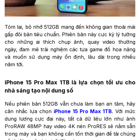
Tóm lại, bộ nhớ 512GB mang đến không gian thoải mái
gấp đôi bản tiêu chuẩn. Phiên bản này cực kỳ lý tưởng
cho những ai thích chụp ảnh, quay video thường
ngày, đam mê trải nghiệm các tựa game đồ họa nặng
và muốn sử dụng máy ổn định, lâu dài trong nhiều
năm tới.
iPhone 15 Pro Max 1TB là lựa chọn tối ưu cho
nhà sáng tạo nội dung số
Nếu phiên bản 512GB vẫn chưa làm bạn an tâm, hãy
cân nhắc lựa chọn
iPhone 15 Pro Max 1TB
. Với mức
dung lượng cực đại này, tất cả dữ liệu lớn như ảnh
ProRAW 48MP hay video 4K nén ProRES sẽ nằm sẵn
trong máy và bạn không cần tốn thời gian để tải chúng