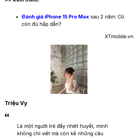
Đánh giá iPhone 15 Pro Max
sau 2 năm: Có
còn đủ hấp dẫn?
XTmobile.vn
Triệu Vy
Là một người trẻ đầy nhiệt huyết, mình
không chỉ viết mà còn kể những câu