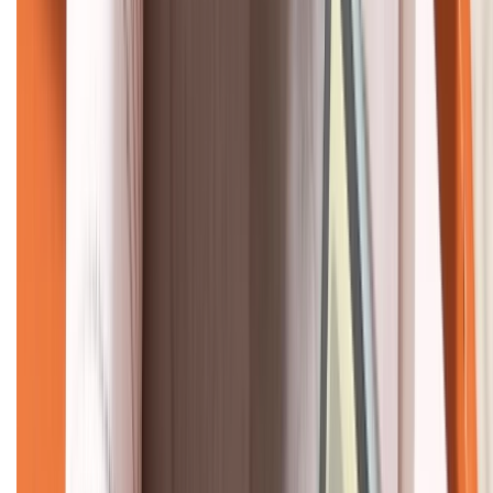
KẾT NỐI VỚI CHÚNG TÔI
CHỨNG NHẬN