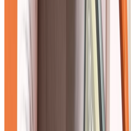
Về chúng tôi
Giới thiệu về XTMobile
Liên hệ hợp tác
Hệ thống cửa hàng bán lẻ
Về trang chủ
Hỗ trợ khách hàng
Mua hàng trả góp
Mua hàng online
Dịch vụ bảo hành mở rộng
Hình thức thanh toán