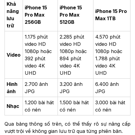
Khả
iPhone 15
iPhone 15
năng
iPhone 15 Pro
Pro Max
Pro Max
lưu
Max 1TB
256GB
512GB
trữ
1.175 phút
2.285 phút
4.570 phút
video HD
video HD
video HD
1080p hoặc
1080p hoặc
1080p hoặc
Video
392 phút
894 phút
1.788 phút
video 4K
video 4K
video 4K
UHD
UHD
UHD
Hình
2.700 ảnh
3.200 ảnh
6.400 ảnh
ảnh
JPG
JPG
JPG
1.200 bài hát
1.500 bài hát
3.000 bài hát
Nhạc
có nén
có nén
có nén
Qua bảng thông số trên, có thể thấy rõ sự nâng cấp
vượt trội về không gian lưu trữ qua từng phiên bản.