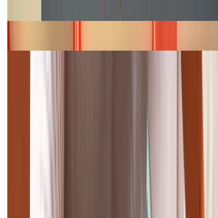
năm 2026
Bảng giá iPhone 15 cập nhật mới nhất tháng
08/2026
Cập nhật bảng giá điện thoại Samsung tháng 8:
Giảm đến 15.49 triệu
TỔNG ĐÀI HỖ TRỢ
(08H30 - 21H30)
Tư vấn mua hàng (miễn phí):
1800.6229
Khiếu nại - Góp ý:
088.99999.33
Bán hàng doanh nghiệp B2B: