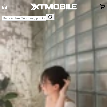
Trang chủ
Tin tức
Hỏi đáp
Tin Mới
Đánh Giá - Trên Tay
So Sánh
Tư vấn
Khuyến
mãi
Thủ thuật
Hỏi đáp
App - Game
Thông báo
Khách
hàng - Sự kiện
Nên mua iPhone 15 Pro Max 256GB,
512GB hay 1TB mới đủ dùng?
Triệu Vy
Ngày đăng:
03/07/2026
Cập nhật:
03/07/2026