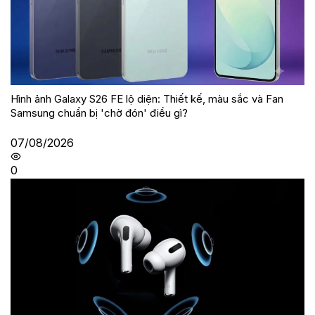
Hình ảnh Galaxy S26 FE lộ diện: Thiết kế, màu sắc và Fan
Samsung chuẩn bị 'chờ đón' điều gì?
07/08/2026
0