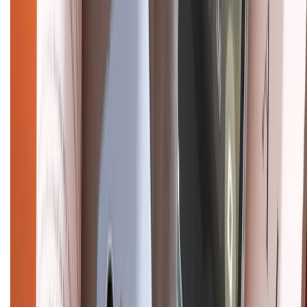
Hướng dẫn mua hàng trả góp
Dịch vụ bán hàng B2B
Chính sách
Bảo hành mở rộng
Chính sách dùng sản phẩm 7 ngày miễn phí
Chính sách đổi trả
Chính sách bảo hành
Chính sách bảo mật thông tin
Chính sách kiểm hàng
HỖ TRỢ THANH TOÁN