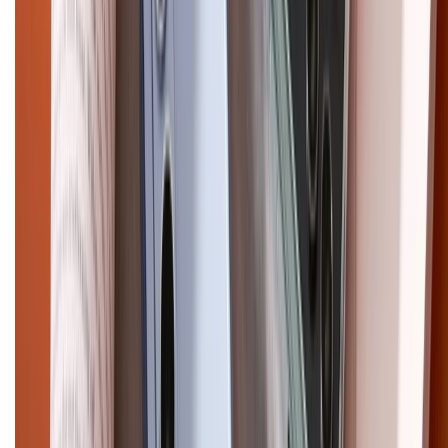
Điện thoại iPhone
iPhone 17 Pro Max
iPhone 17
Pro
iPhone 17
iPhone 16
iPhone 16 Pro Max
iPhone 15
Pro Max
iPhone 15
Điện thoại Samsung
Samsung S26
Ultra
Samsung S26
Samsung S25
iPhone cũ
iPhone 17
cũ
iPhone 16 cũ
iPhone 16 Pro Max cũ
Copyright @2012 HỘ KINH DOANH CỬA HÀNG ĐIỆN THOẠI DI ĐỘNG
XTMOBILE. Số GPKD: 41A8052143 – Cấp ngày 11/05/2023. Địa chỉ: 50
Trần Quang Khải, Phường Tân Định, Quận 1, TP.HCM. Điện thoại:
1800.6229 (Miễn Phí)
Email: xtmobile.sg@gmail.com. Chịu trách nhiệm nội dung: Lê Xuân
Hoà