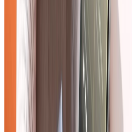
Chính sách bảo mật thông tin
Chính sách kiểm hàng
TỔNG ĐÀI HỖ TRỢ
Tư vấn mua hàng (miễn phí):
1800.6229
(08h30 - 21h30)
Khiếu nại - Góp ý:
088.99999.33
(09h00 - 18h00)
Trung tâm bảo hành:
028.710.89898
(08h30 - 21h00)
KẾT NỐI VỚI CHÚNG TÔI