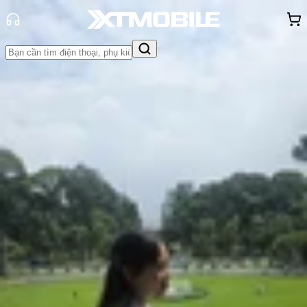
Trang chủ
Tin tức
Tin Mới
Tin Mới
Đánh Giá - Trên Tay
So Sánh
Tư vấn
Khuyến
mãi
Thủ thuật
Hỏi đáp
App - Game
Thông báo
Khách
hàng - Sự kiện
Đây là 8 sản phẩm bị 'khai tử' sau
khi iPhone 17 ra mắt
Hồng Huệ
Ngày đăng:
11/09/2025
Cập nhật:
08/07/2026