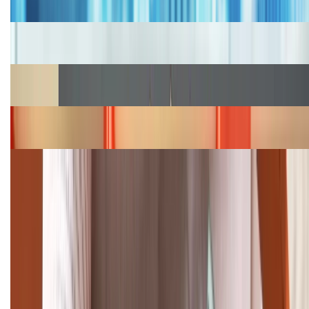
2026, giá siêu hấp dẫn
Cập nhật bảng giá iPhone năm 2026: Giá tốt, ưu đãi
hấp dẫn
Cập nhật bảng giá Galaxy S23 (Plus, Ultra) cũ, mới
năm 2026
Bảng giá iPhone 15 cập nhật mới nhất tháng
08/2026
Cập nhật bảng giá điện thoại Samsung tháng 8:
Giảm đến 15.49 triệu
TỔNG ĐÀI HỖ TRỢ
(08H30 - 21H30)
Tư vấn mua hàng (miễn phí):
1800.6229