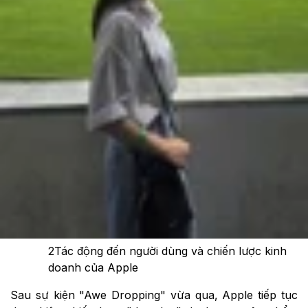
Theo dõi XTMobile trên
Xem nhanh
Ẩn
1
Danh sách sản phẩm bị "khai tử" sau khi ra
mắt iPhone 17
2
Tác động đến người dùng và chiến lược kinh
doanh của Apple
Sau sự kiện "Awe Dropping" vừa qua, Apple tiếp tục