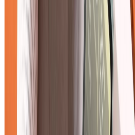
Mua hàng online
Dịch vụ bảo hành mở rộng
Hình thức thanh toán
Tra cứu bảo hành
Tra cứu điểm XTMember
Hướng dẫn mua hàng trả góp
Dịch vụ bán hàng B2B
Chính sách
Bảo hành mở rộng
Chính sách dùng sản phẩm 7 ngày miễn phí
Chính sách đổi trả
Chính sách bảo hành