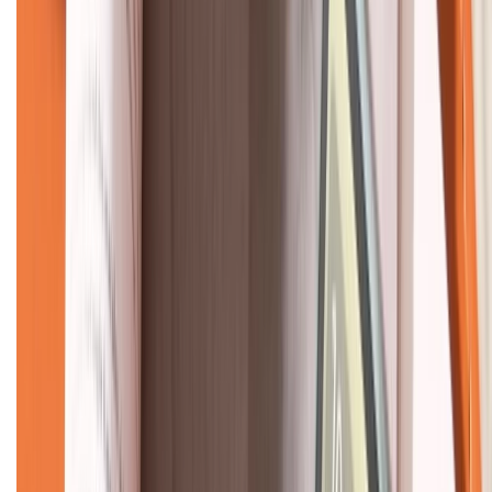
KẾT NỐI VỚI CHÚNG TÔI
CHỨNG NHẬN