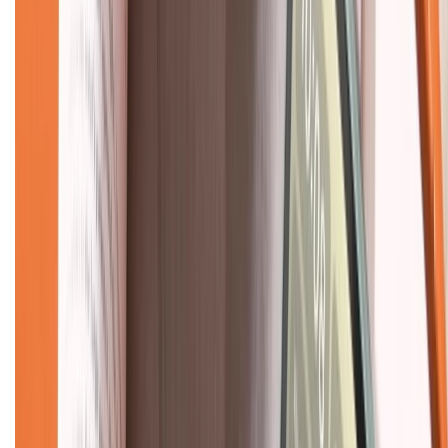
Về chúng tôi
Giới thiệu về XTMobile
Liên hệ hợp tác
Hệ thống cửa hàng bán lẻ
Về trang chủ
Hỗ trợ khách hàng
Mua hàng trả góp