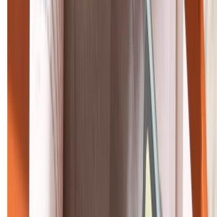
Khiếu nại - Góp ý:
088.99999.33
Bán hàng doanh nghiệp B2B:
088.99999.22
HỖ TRỢ THANH TOÁN