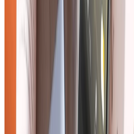
Về chúng tôi
Giới thiệu về XTMobile
Liên hệ hợp tác
Hệ thống cửa hàng bán lẻ
Về trang chủ
Hỗ trợ khách hàng
Mua hàng trả góp
Mua hàng online
Dịch vụ bảo hành mở rộng
Hình thức thanh toán
Tra cứu bảo hành
Tra cứu điểm XTMember