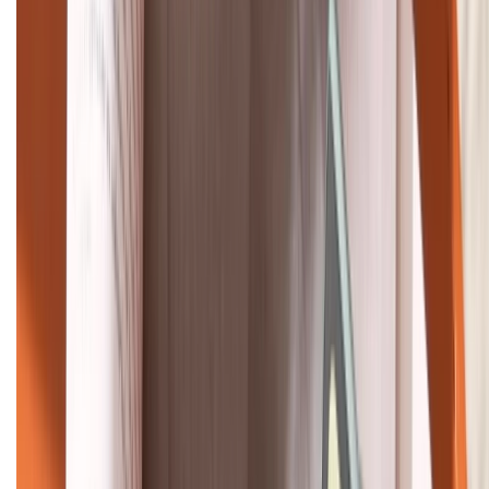
Tư vấn mua hàng (miễn phí):
1800.6229
Khiếu nại - Góp ý:
088.99999.33
Bán hàng doanh nghiệp B2B:
088.99999.22
HỖ TRỢ THANH TOÁN