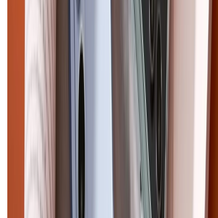
Điện thoại iPhone
iPhone 17 Pro Max
iPhone 17
Pro
iPhone 17
iPhone 16
iPhone 16 Pro Max
iPhone 15
Pro Max
iPhone 15
Điện thoại Samsung
Samsung S26
Ultra
Samsung S26
Samsung S25
iPhone cũ
iPhone 17
cũ
iPhone 16 cũ
iPhone 16 Pro Max cũ
Copyright @2012 HỘ KINH DOANH CỬA HÀNG ĐIỆN THOẠI DI ĐỘNG
XTMOBILE. Số GPKD: 41A8052143 – Cấp ngày 11/05/2023. Địa chỉ: 50
Trần Quang Khải, Phường Tân Định, Quận 1, TP.HCM. Điện thoại:
1800.6229 (Miễn Phí)
Email: xtmobile.sg@gmail.com. Chịu trách nhiệm nội dung: Lê Xuân
Hoà