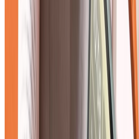
CHỨNG NHẬN
Về chúng tôi
Giới thiệu về XTMobile
Liên hệ hợp tác
Hệ thống cửa hàng bán lẻ
Về trang chủ