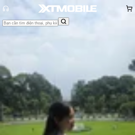
Trang chủ
Tin tức
Tin Mới
Tin Mới
Đánh Giá - Trên Tay
So Sánh
Tư vấn
Khuyến
mãi
Thủ thuật
Hỏi đáp
App - Game
Thông báo
Khách
hàng - Sự kiện
Samsung khai tử dòng Galaxy Edge
chỉ sau 5 tháng ra mắt vì doanh số
thê thảm
Hồng Huệ
Ngày đăng:
17/10/2025