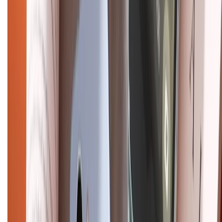
Tra cứu bảo hành
Tra cứu điểm XTMember
Hướng dẫn mua hàng trả góp
Dịch vụ bán hàng B2B
Chính sách
Bảo hành mở rộng
Chính sách dùng sản phẩm 7 ngày miễn phí
Chính sách đổi trả
Chính sách bảo hành
Chính sách bảo mật thông tin
Chính sách kiểm hàng
HỖ TRỢ THANH TOÁN