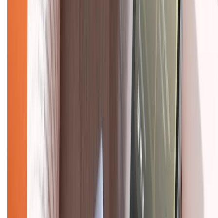
Chính sách đổi trả
Chính sách bảo hành
Chính sách bảo mật thông tin
Chính sách kiểm hàng
TỔNG ĐÀI HỖ TRỢ
Tư vấn mua hàng (miễn phí):
1800.6229
(08h30 - 21h30)
Khiếu nại - Góp ý:
088.99999.33
(09h00 - 18h00)
Trung tâm bảo hành:
028.710.89898
(08h30 - 21h00)