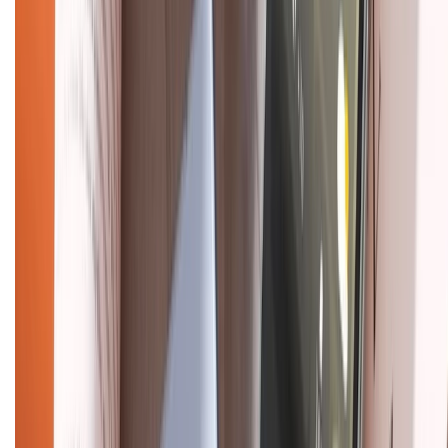
KẾT NỐI VỚI CHÚNG TÔI
Về chúng tôi
Giới thiệu về XTMobile
Liên hệ hợp tác
Hệ thống cửa hàng bán lẻ
Về trang chủ
Hỗ trợ khách hàng
Mua hàng trả góp
Mua hàng online
Dịch vụ bảo hành mở rộng
Hình thức thanh toán