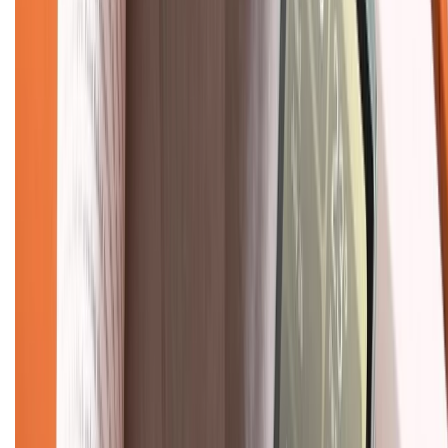
Hỗ trợ khách hàng
Mua hàng trả góp
Mua hàng online
Dịch vụ bảo hành mở rộng
Hình thức thanh toán
Tra cứu bảo hành
Tra cứu điểm XTMember
Hướng dẫn mua hàng trả góp
Dịch vụ bán hàng B2B
Chính sách
Bảo hành mở rộng
Chính sách dùng sản phẩm 7 ngày miễn phí