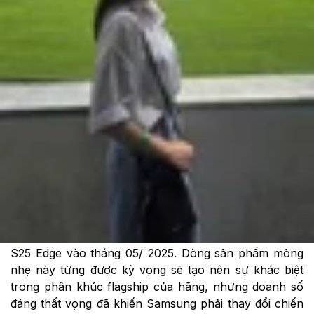
Cập nhật:
17/10/2025
Theo dõi XTMobile trên
Samsung vừa gây bất ngờ khi quyết định khai tử dòng
Galaxy Edge chỉ sau 5 tháng kể từ khi ra mắt Galaxy
S25 Edge vào tháng 05/ 2025. Dòng sản phẩm mỏng
nhẹ này từng được kỳ vọng sẽ tạo nên sự khác biệt
trong phân khúc flagship của hãng, nhưng doanh số
đáng thất vọng đã khiến Samsung phải thay đổi chiến