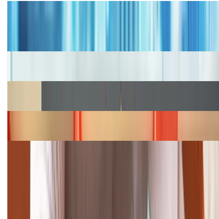
Tư vấn
Bảng giá iPhone cũ mới nhất trong tháng 8 năm
2026, giá siêu hấp dẫn
Cập nhật bảng giá iPhone năm 2026: Giá tốt, ưu đãi
hấp dẫn
Cập nhật bảng giá Galaxy S23 (Plus, Ultra) cũ, mới
năm 2026
Bảng giá iPhone 15 cập nhật mới nhất tháng
08/2026
Cập nhật bảng giá điện thoại Samsung tháng 8:
Giảm đến 15.49 triệu
TỔNG ĐÀI HỖ TRỢ
(08H30 - 21H30)