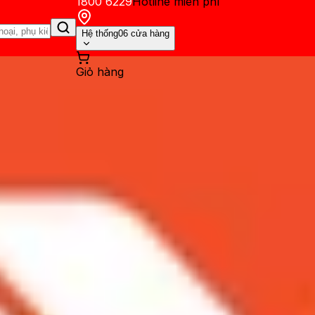
1800 6229
Hotline miễn phí
Hệ thống
06 cửa hàng
Giỏ hàng
ến mãi
Thủ thuật
Hỏi đáp
App - Game
Thông báo
Khách hàng 
́ và nội địa: Phiên bản nào 