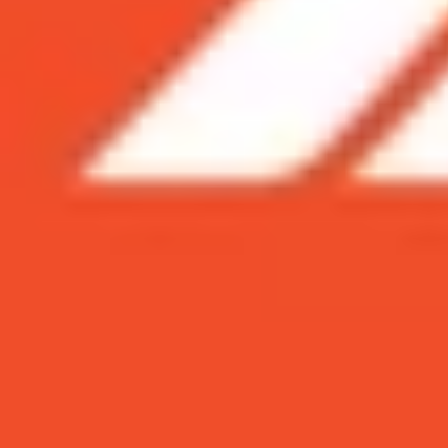
Xem nhanh
Ẩn
1
Redmi Note 12 bản quốc tế có gì khác biệ
1.1
Những thay đổi về thiết kế giữa Redm
1.2
Redmi Note 12 phiên bản quốc tế sở hữ
1.3
Sở hữu chipset MediaTek Dimensity 10
1.4
Thời lượng pin và tốc độ sạc được cải t
1.5
Nên chọn Redmi Note 12 bản nội địa ha
Redmi Note 12 bản quốc tế có gì khác b
Xiaomi
mới đây đã chính thức trình làng Redmi No
là phiên bản kế nhiệm của Redmi Note 11 đã ra m
địa Trung Quốc ? Đâu mới là sự lựa chọn phù hợ
Những thay đổi về thiết kế giữa Redmi No