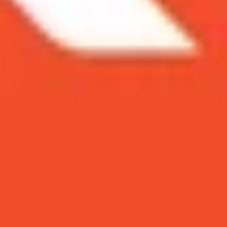
ối năm 2022 tại Trung Quốc. Chiếc điện thoại này
khác biệt so với Redmi Note 12 bản xách tay nội
 để đưa ra lựa chọn phù hợp nhất nhé.