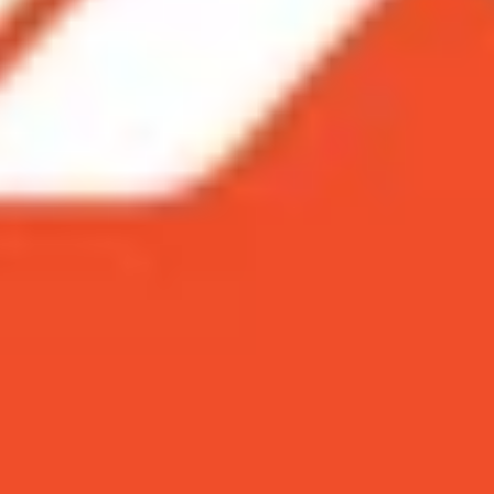
t so với Redmi Note 12 bản nội địa?
i Note 12 bản quốc tế và bản nội địa
u hệ thống camera được cải tiến hiện đại hơn
80 với sức mạnh tương đương
iến đáng kể
y Redmi Note 12 bản quốc tế ?
iệt so với Redmi Note 12 bản nội địa?
te 12 bản quốc tế sau khi ra mắt phiên bản nội địa vào cu
ắt vào đầu năm nay. Vậy Redmi Note 12 bản quốc tế có gì 
p nhất dành cho bạn ? Hãy cùng theo dõi bài viết dưới đây
te 12 bản quốc tế và bản nội địa