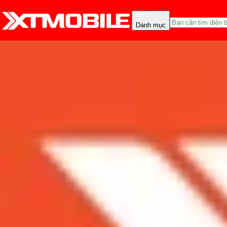
Danh mục
Trang chủ
Tin tức
So Sánh
Tin Mới
Đánh Giá - Trên Tay
So Sánh
Tư vấn
Khuy
Redmi Note 12 5G Quốc tê
Admin
Ngày đăng:
01/04/2023
Cập nhật:
24/05/2026
Theo dõi XTMobile trên