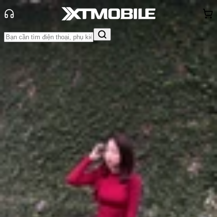
Trang chủ
Tin tức
Hỏi đáp
Tin Mới
Đánh Giá - Trên Tay
So Sánh
Tư vấn
Khuyến
mãi
Thủ thuật
Hỏi đáp
App - Game
Thông báo
Khách
hàng - Sự kiện
Giải đáp thắc mắc: Dung lượng pin
iPhone 17 bao nhiêu mAh?
Anh Thư
Ngày đăng:
09/09/2025
Cập nhật:
09/09/2025