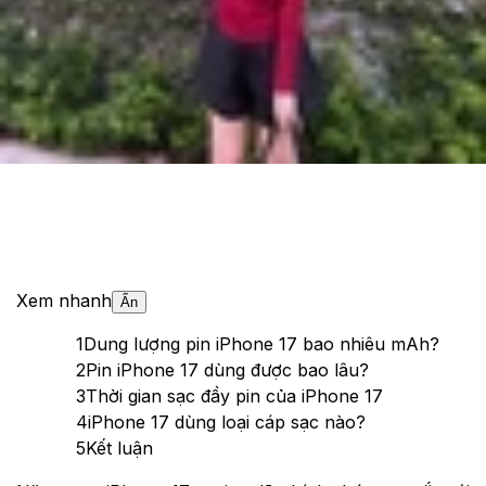
Theo dõi XTMobile trên
Xem nhanh
Ẩn
1
Dung lượng pin iPhone 17 bao nhiêu mAh?
2
Pin iPhone 17 dùng được bao lâu?
3
Thời gian sạc đầy pin của iPhone 17
4
iPhone 17 dùng loại cáp sạc nào?
5
Kết luận