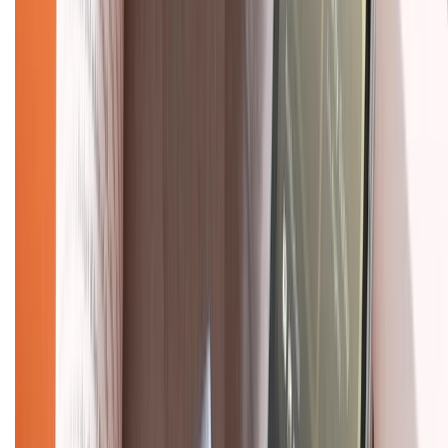
028.710.89898
(08h30 - 21h00)
KẾT NỐI VỚI CHÚNG TÔI
Về chúng tôi
Giới thiệu về XTMobile
Liên hệ hợp tác
Hệ thống cửa hàng bán lẻ
Về trang chủ
Hỗ trợ khách hàng
Mua hàng trả góp