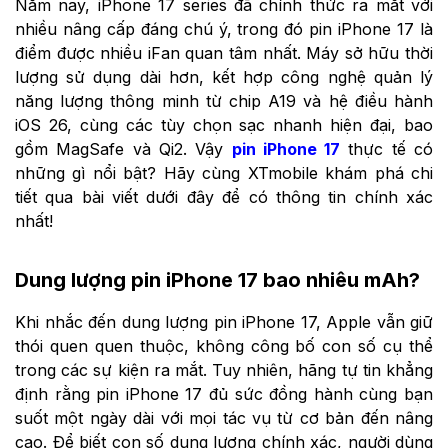
Năm nay, iPhone 17 series đã chính thức ra mắt với
nhiều nâng cấp đáng chú ý, trong đó pin iPhone 17 là
điểm được nhiều iFan quan tâm nhất. Máy sở hữu thời
lượng sử dụng dài hơn, kết hợp công nghệ quản lý
năng lượng thông minh từ chip A19 và hệ điều hành
iOS 26, cùng các tùy chọn sạc nhanh hiện đại, bao
gồm MagSafe và Qi2. Vậy
pin iPhone 17
thực tế có
những gì nổi bật? Hãy cùng XTmobile khám phá chi
tiết qua bài viết dưới đây để có thông tin chính xác
nhất!
Dung lượng pin iPhone 17 bao nhiêu mAh?
Khi nhắc đến dung lượng pin iPhone 17, Apple vẫn giữ
thói quen quen thuộc, không công bố con số cụ thể
trong các sự kiện ra mắt. Tuy nhiên, hãng tự tin khẳng
định rằng pin iPhone 17 đủ sức đồng hành cùng bạn
suốt một ngày dài với mọi tác vụ từ cơ bản đến nâng
cao. Để biết con số dung lượng chính xác, người dùng