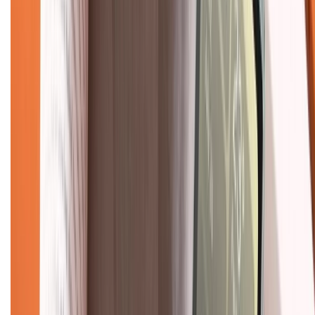
Chính sách
Bảo hành mở rộng
Chính sách dùng sản phẩm 7 ngày miễn phí
Chính sách đổi trả
Chính sách bảo hành
Chính sách bảo mật thông tin
Chính sách kiểm hàng
TỔNG ĐÀI HỖ TRỢ
Tư vấn mua hàng (miễn phí):
1800.6229
(08h30 - 21h30)
Khiếu nại - Góp ý:
088.99999.33
(09h00 - 18h00)
Trung tâm bảo hành: