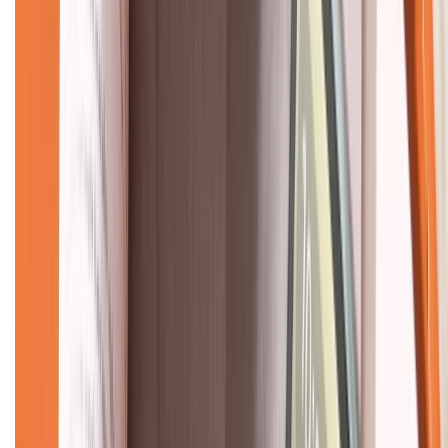
CHỨNG NHẬN
Về chúng tôi
Giới thiệu về XTMobile