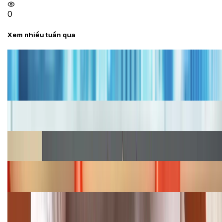
0
Xem nhiều tuần qua
Tư vấn
Bảng giá iPhone cũ mới nhất trong tháng 8 năm
2026, giá siêu hấp dẫn
Cập nhật bảng giá iPhone năm 2026: Giá tốt, ưu đãi
hấp dẫn
Cập nhật bảng giá Galaxy S23 (Plus, Ultra) cũ, mới
năm 2026
Bảng giá iPhone 15 cập nhật mới nhất tháng
08/2026
Cập nhật bảng giá điện thoại Samsung tháng 8:
Giảm đến 15.49 triệu