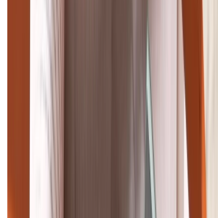
TỔNG ĐÀI HỖ TRỢ
(08H30 - 21H30)
Tư vấn mua hàng (miễn phí):
1800.6229
Khiếu nại - Góp ý:
088.99999.33
Bán hàng doanh nghiệp B2B:
088.99999.22
HỖ TRỢ THANH TOÁN