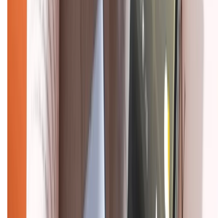
Mua hàng online
Dịch vụ bảo hành mở rộng
Hình thức thanh toán
Tra cứu bảo hành
Tra cứu điểm XTMember
Hướng dẫn mua hàng trả góp
Dịch vụ bán hàng B2B
Chính sách
Bảo hành mở rộng
Chính sách dùng sản phẩm 7 ngày miễn phí
Chính sách đổi trả
Chính sách bảo hành
Chính sách bảo mật thông tin