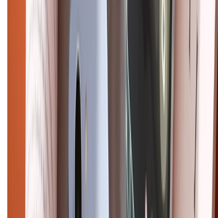
Điện thoại iPhone
iPhone 17 Pro Max
iPhone 17
Pro
iPhone 17
iPhone 16
iPhone 16 Pro Max
iPhone 15
Pro Max
iPhone 15
Điện thoại Samsung
Samsung S26
Ultra
Samsung S26
Samsung S25
iPhone cũ
iPhone 17
cũ
iPhone 16 cũ
iPhone 16 Pro Max cũ
Copyright @2012 HỘ KINH DOANH CỬA HÀNG ĐIỆN THOẠI DI ĐỘNG
XTMOBILE. Số GPKD: 41A8052143 – Cấp ngày 11/05/2023. Địa chỉ: 50
Trần Quang Khải, Phường Tân Định, Quận 1, TP.HCM. Điện thoại:
1800.6229 (Miễn Phí)
Email: xtmobile.sg@gmail.com. Chịu trách nhiệm nội dung: Lê Xuân
Hoà