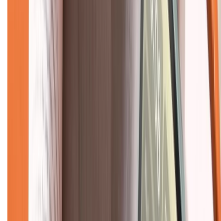
Liên hệ hợp tác
Hệ thống cửa hàng bán lẻ
Về trang chủ
Hỗ trợ khách hàng
Mua hàng trả góp
Mua hàng online
Dịch vụ bảo hành mở rộng
Hình thức thanh toán
Tra cứu bảo hành
Tra cứu điểm XTMember
Hướng dẫn mua hàng trả góp
Dịch vụ bán hàng B2B