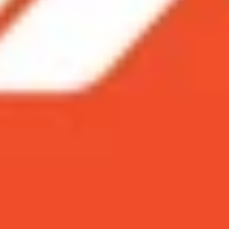
y S10e giá rẻ là điện thoại có dung lượng pin thấp nhất so 
 này thì Galaxy S10e sẽ đáp ứng được cường độ sử dụng
g độ sử dụng bao lâu?
xy S10e giá rẻ là điện thoại có dung lượng pin t
 với dung lượng pin như thế này thì Galaxy S10e 
̣ sử dụng bao lâu?
 sang trọng nhưng cấu hình phần cứng của máy khá ấn tươ
hoại Samsung S10e giá rẻ này là thấp nhất. Cụ thể pin G