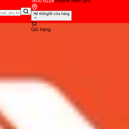
1800 6229
Hotline miễn phí
Hệ thống
06 cửa hàng
Giỏ hàng
ến mãi
Thủ thuật
Hỏi đáp
App - Game
Thông báo
Khách hàng 
 cường độ sử dụng thế nào,