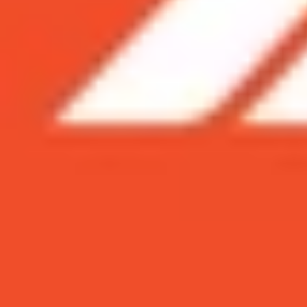
Xem nhanh
Ẩn
1
Trong bộ ba Galaxy S10 vừa ra mắt thì Galax
3.100 mAh liệu với dung lượng pin như thế
1.1
Pin Galaxy S10e sẽ đáp ứng được cườn
Trong bộ ba Galaxy S10 vừa ra mắt thì Gala
Máy chỉ sở hữu viên pin 3.100 mAh liệu
bao lâu?
Pin Galaxy S10e sẽ đáp ứng được cường đô
Galaxy S10e là điện thoại có thiết kế nhỏ gọn,
Tuy nhiên xét về dung lượng pin thì chiếc điện t
mAh và pin Galaxy S10e là 3.100 mAh.