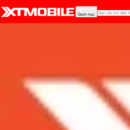
Danh mục
Trang chủ
Tin tức
Đánh Giá - Trên Tay
Tin Mới
Đánh Giá - Trên Tay
So Sánh
Tư vấn
Khuy
Pin Galaxy S10e đáp ứng
Admin
Ngày đăng:
11/03/2019
Cập nhật:
11/03/2019
Theo dõi XTMobile trên