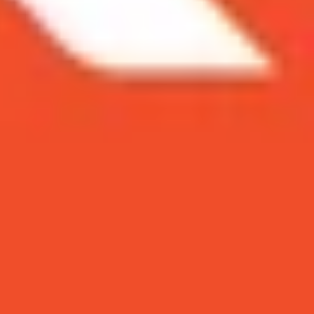
với 2 thiết bị còn lại. Máy chỉ sở hữu viên pin
 bao lâu?
hấp nhất so với 2 thiết bị còn lại.
sẽ đáp ứng được cường độ sử dụng
̣ng không hề thua kém so với 2 đàn anh của mình.
alaxy S10 Plus là 4.100 mAh, pin Galaxy S10 là 3.400