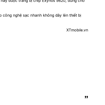
ần này được trang bị chip Exynos 9820, dùng cho
ợp công nghệ sạc nhanh không dây lên thiết bị
XTmobile.vn