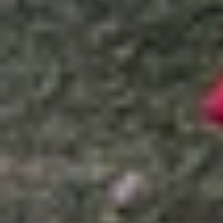
Xem nhanh
Ẩn
1
Thời lượng pin thực tế của Galaxy S25 E
2
Xếp hạng pin của Galaxy S25 Edge
3
Kết luận
Ngay từ khi xuất hiện, Galaxy S25 Edge đã thu h
lắng bởi viên pin chỉ 3.900 mAh. Trong thời đại
một viên pin dung lượng nhỏ dễ làm người dùng n
Thậm chí, Galaxy S25 Edge còn có pin thấp hơn
Điều này khiến không ít người đặt câu hỏi: “Liệu 
Để có cái nhìn rõ ràng hơn, hãy cùng XTmobile 
3D do PhoneArena thực hiện.