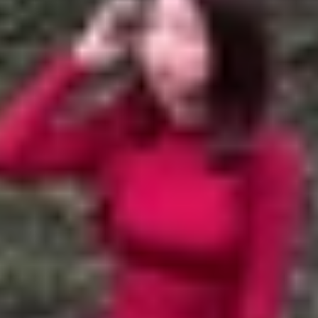
dge
út sự chú ý nhờ thiết kế siêu mỏng và sang trọng. Tuy nhiê
 mà smartphone được sử dụng liên tục cho các tác vụ nặng
ghi ngại liệu thời lượng sử dụng có đủ kéo dài trong một 
 cả phiên bản Galaxy S25 tiêu chuẩn vốn sở hữu viên pin
thời lượng pin của S25 Edge có thật sự tệ như lo ngại?”
điểm qua ba bài kiểm tra
pin Samsung S25 Edge
thực tế 