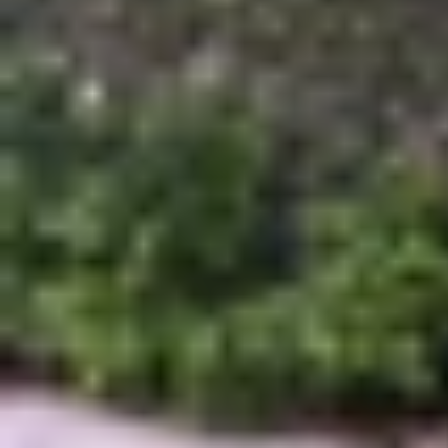
Thời lượng pin thực tế của Galaxy S25
Dưới đây là kết quả kiểm tra pin Galaxy S25 E
cạnh các phiên bản cùng dòng để dễ dàng so sánh
Model
Dung lượng pin
Galaxy S25 Edge
3.900 mAh
Galaxy S25
4.000 mAh
Galaxy S25 Plus
4.900 mAh
Galaxy S25 Ultra
5.000 mAh
So với các phiên bản khác trong cùng dòng, pin
lượng pin mà máy được trang bị.
Cụ thể, khi duyệt web, thiết bị trụ được hơn 16
Galaxy S25 Edge đạt khoảng 7 giờ 44 phút, chỉ k
động được 9 giờ 38 phút, thấp hơn đáng kể so vớ