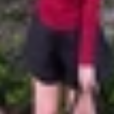
 Edge
dge trong các tác vụ phổ biến như duyệt web, xem video 
 hiệu suất thực tế:
Duyệt web
Xem video
C
16 giờ 40 phút
7 giờ 44 phút
9 g
18 giờ 29 phút
8 giờ 1 phút
12 
19 giờ 4 phút
8 giờ 56 phút
13 
20 giờ 49 phút
8 giờ 54 phút
14 
 Galaxy S25 Edge có thời lượng thấp nhất. Tuy nhiên, đ
 tiếng, thấp hơn gần 2 tiếng so với bản Galaxy S25 tiêu c
ém nhẹ so với phiên bản tiêu chuẩn. Riêng khi chơi game 
i Galaxy S25 Plus và Ultra.