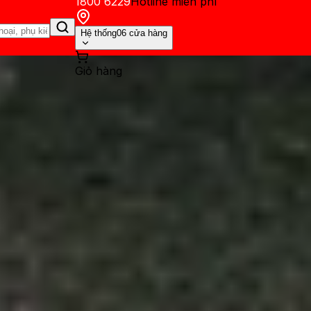
1800 6229
Hotline miễn phí
Hệ thống
06 cửa hàng
Giỏ hàng
ến mãi
Thủ thuật
Hỏi đáp
App - Game
Thông báo
Khách hàng 
laxy S25 Edge: Không tệ như 