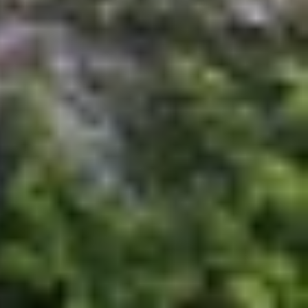
YouTube và chơi game 3D. Kết quả cũng được đặt
hơi game
Onscreen trung bình
iờ 38 phút
6 giờ 22 phút
giờ 30 phút
7 giờ 6 phút
giờ 31 phút
7 giờ 36 phút
giờ 21 phút
8 giờ
iều này cũng không quá bất ngờ nếu xét đến dung
huẩn. Trong bài kiểm tra xem video trên YouTube,
3D, tác vụ thường ngốn nhiều pin nhất, máy hoạt