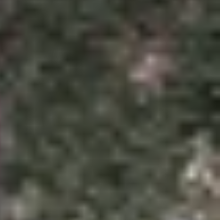
n, thiết bị cũng khiến nhiều người không khỏi lo
 như lướt mạng xã hội, xem video hay chơi game,
ngày hay không.
 4.000 mAh, trong khi lại có màn hình nhỏ hơn.
gồm duyệt web, xem video YouTube và chơi game