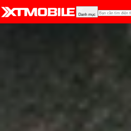
Danh mục
Trang chủ
Tin tức
Đánh Giá - Trên Tay
Tin Mới
Đánh Giá - Trên Tay
So Sánh
Tư vấn
Khuy
Kết quả kiểm tra pin Ga
ngại
Anh Thư
Ngày đăng:
19/05/2025
Cập nhật:
19/05/2025