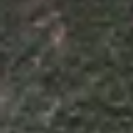
Theo dõi XTMobile trên