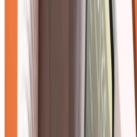
Chính sách
Bảo hành mở rộng
Chính sách dùng sản phẩm 7 ngày miễn phí
Chính sách đổi trả
Chính sách bảo hành
Chính sách bảo mật thông tin
Chính sách kiểm hàng
TỔNG ĐÀI HỖ TRỢ
Tư vấn mua hàng (miễn phí):
1800.6229
(08h30 - 21h30)
Khiếu nại - Góp ý:
088.99999.33
(09h00 - 18h00)
Trung tâm bảo hành: