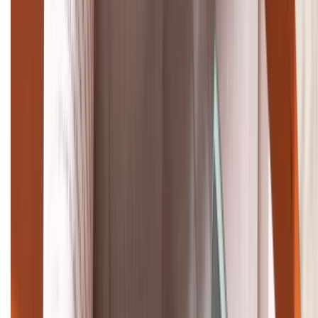
TỔNG ĐÀI HỖ TRỢ
(08H30 - 21H30)
Tư vấn mua hàng (miễn phí):
1800.6229
Khiếu nại - Góp ý:
088.99999.33
Bán hàng doanh nghiệp B2B:
088.99999.22
HỖ TRỢ THANH TOÁN