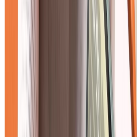
Liên hệ hợp tác
Hệ thống cửa hàng bán lẻ
Về trang chủ
Hỗ trợ khách hàng
Mua hàng trả góp
Mua hàng online
Dịch vụ bảo hành mở rộng
Hình thức thanh toán
Tra cứu bảo hành
Tra cứu điểm XTMember
Hướng dẫn mua hàng trả góp
Dịch vụ bán hàng B2B