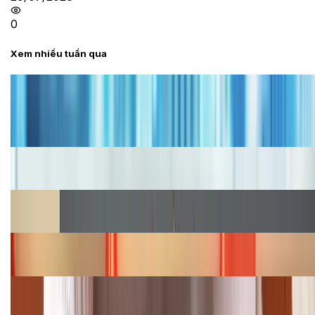
0
Xem nhiều tuần qua
Tư vấn
Bảng giá iPhone cũ mới nhất trong tháng 8 năm
2026, giá siêu hấp dẫn
Cập nhật bảng giá iPhone năm 2026: Giá tốt, ưu đãi
hấp dẫn
Cập nhật bảng giá Galaxy S23 (Plus, Ultra) cũ, mới
năm 2026
Bảng giá iPhone 15 cập nhật mới nhất tháng
08/2026
Cập nhật bảng giá điện thoại Samsung tháng 8:
Giảm đến 15.49 triệu