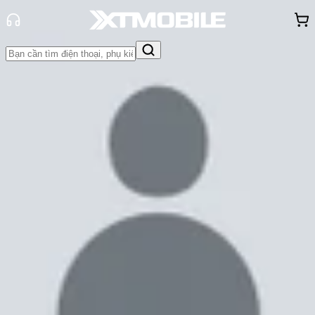
Trang chủ
Tin tức
Đánh Giá - Trên Tay
Tin Mới
Đánh Giá - Trên Tay
So Sánh
Tư vấn
Khuyến
mãi
Thủ thuật
Hỏi đáp
App - Game
Thông báo
Khách
hàng - Sự kiện
Đánh giá pin Galaxy Z Flip 6: Pin
dùng liên tục hơn 10 tiếng, thoải mái
sử dụng cả ngày!
Trúc Huỳnh
Ngày đăng:
22/07/2024