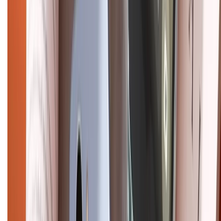
CHỨNG NHẬN
Điện thoại iPhone
iPhone 17 Pro Max
iPhone 17
Pro
iPhone 17
iPhone 16
iPhone 16 Pro Max
iPhone 15
Pro Max
iPhone 15
Điện thoại Samsung
Samsung S26
Ultra
Samsung S26
Samsung S25
iPhone cũ
iPhone 17
cũ
iPhone 16 cũ
iPhone 16 Pro Max cũ
Copyright @2012 HỘ KINH DOANH CỬA HÀNG ĐIỆN THOẠI DI ĐỘNG
XTMOBILE. Số GPKD: 41A8052143 – Cấp ngày 11/05/2023. Địa chỉ: 50
Trần Quang Khải, Phường Tân Định, Quận 1, TP.HCM. Điện thoại:
1800.6229 (Miễn Phí)
Email: xtmobile.sg@gmail.com. Chịu trách nhiệm nội dung: Lê Xuân
Hoà