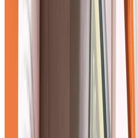
CHỨNG NHẬN
Về chúng tôi
Giới thiệu về XTMobile