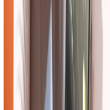
Mua hàng online
Dịch vụ bảo hành mở rộng
Hình thức thanh toán
Tra cứu bảo hành
Tra cứu điểm XTMember
Hướng dẫn mua hàng trả góp
Dịch vụ bán hàng B2B
Chính sách
Bảo hành mở rộng
Chính sách dùng sản phẩm 7 ngày miễn phí
Chính sách đổi trả
Chính sách bảo hành
Chính sách bảo mật thông tin