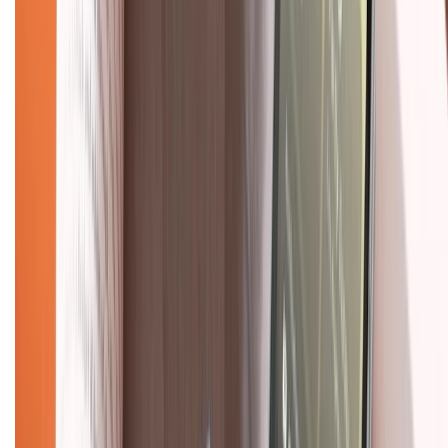
028.710.89898
(08h30 - 21h00)
KẾT NỐI VỚI CHÚNG TÔI
Về chúng tôi
Giới thiệu về XTMobile
Liên hệ hợp tác
Hệ thống cửa hàng bán lẻ
Về trang chủ
Hỗ trợ khách hàng
Mua hàng trả góp