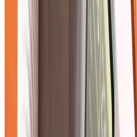
Hướng dẫn mua hàng trả góp
Dịch vụ bán hàng B2B
Chính sách
Bảo hành mở rộng
Chính sách dùng sản phẩm 7 ngày miễn phí
Chính sách đổi trả
Chính sách bảo hành
Chính sách bảo mật thông tin
Chính sách kiểm hàng
TỔNG ĐÀI HỖ TRỢ
Tư vấn mua hàng (miễn phí):
1800.6229
(08h30 - 21h30)