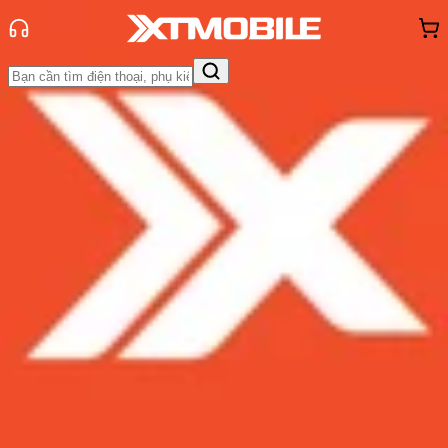
Trang chủ
Tin tức
Tư vấn
Tin Mới
Đánh Giá - Trên Tay
So Sánh
Tư vấn
Khuyến
mãi
Thủ thuật
Hỏi đáp
App - Game
Thông báo
Khách
hàng - Sự kiện
Trước khi mua iPhone 12 vào năm
2024, đừng bỏ qua bài viết này!
Admin
Ngày đăng:
05/07/2024
Cập nhật:
05/07/2024