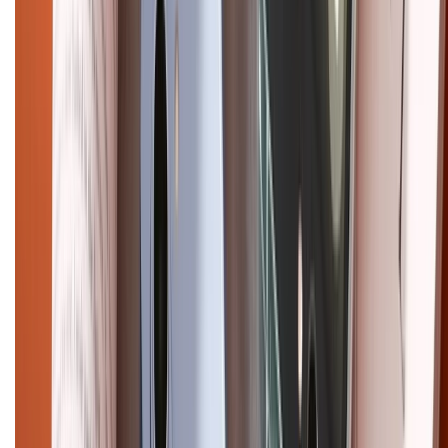
XTMOBILE. Số GPKD: 41A8052143 – Cấp ngày 11/05/2023. Địa chỉ: 50
Trần Quang Khải, Phường Tân Định, Quận 1, TP.HCM. Điện thoại:
1800.6229 (Miễn Phí)
Email: xtmobile.sg@gmail.com. Chịu trách nhiệm nội dung: Lê Xuân
Hoà