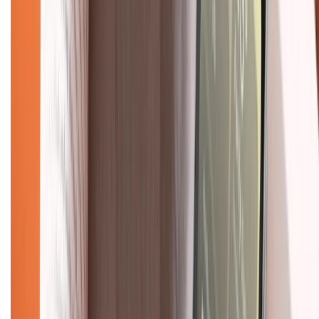
Khiếu nại - Góp ý:
088.99999.33
(09h00 - 18h00)
Trung tâm bảo hành:
028.710.89898
(08h30 - 21h00)
KẾT NỐI VỚI CHÚNG TÔI
Về chúng tôi
Giới thiệu về XTMobile
Liên hệ hợp tác
Hệ thống cửa hàng bán lẻ
Về trang chủ