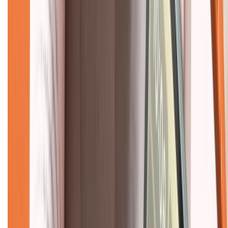
Về chúng tôi
Giới thiệu về XTMobile
Liên hệ hợp tác
Hệ thống cửa hàng bán lẻ
Về trang chủ
Hỗ trợ khách hàng
Mua hàng trả góp
Mua hàng online
Dịch vụ bảo hành mở rộng
Hình thức thanh toán
Tra cứu bảo hành
Tra cứu điểm XTMember