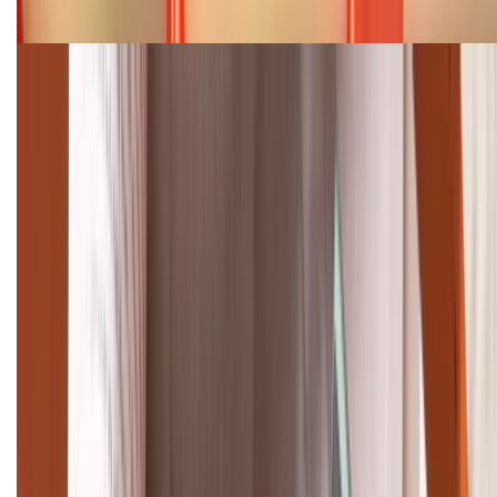
08/2026
Cập nhật bảng giá điện thoại Samsung tháng 8:
Giảm đến 15.49 triệu
TỔNG ĐÀI HỖ TRỢ
(08H30 - 21H30)
Tư vấn mua hàng (miễn phí):
1800.6229
Khiếu nại - Góp ý:
088.99999.33
Bán hàng doanh nghiệp B2B:
088.99999.22