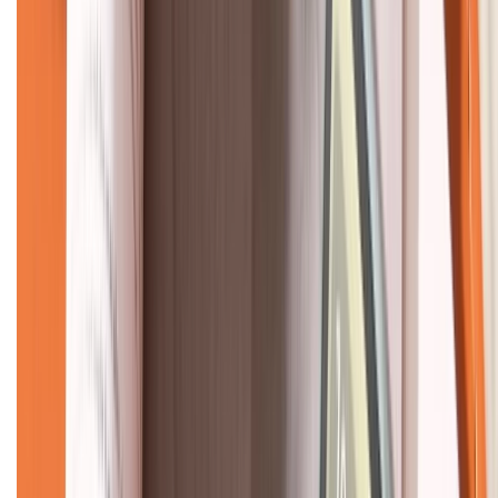
KẾT NỐI VỚI CHÚNG TÔI
CHỨNG NHẬN