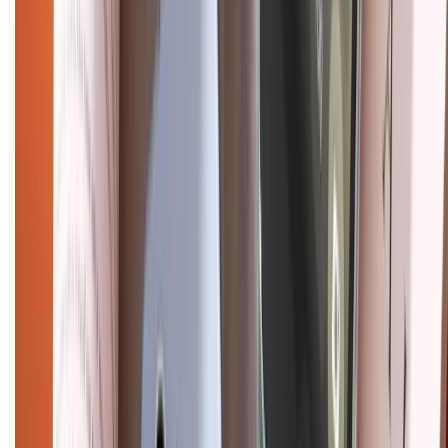
CHỨNG NHẬN
Điện thoại iPhone
iPhone 17 Pro Max
iPhone 17
Pro
iPhone 17
iPhone 16
iPhone 16 Pro Max
iPhone 15
Pro Max
iPhone 15
Điện thoại Samsung
Samsung S26
Ultra
Samsung S26
Samsung S25
iPhone cũ
iPhone 17
cũ
iPhone 16 cũ
iPhone 16 Pro Max cũ
Copyright @2012 HỘ KINH DOANH CỬA HÀNG ĐIỆN THOẠI DI ĐỘNG