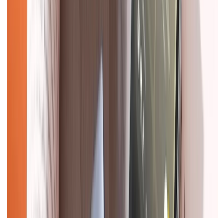
Hỗ trợ khách hàng
Mua hàng trả góp
Mua hàng online
Dịch vụ bảo hành mở rộng
Hình thức thanh toán
Tra cứu bảo hành
Tra cứu điểm XTMember
Hướng dẫn mua hàng trả góp
Dịch vụ bán hàng B2B
Chính sách
Bảo hành mở rộng
Chính sách dùng sản phẩm 7 ngày miễn phí