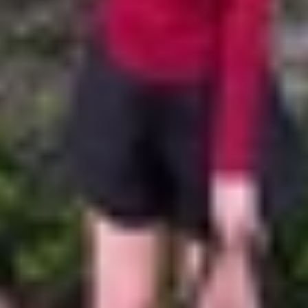
có nên mua không?
ng chú ý trong năm 2026, iPhone 12 Pro Max sở hữu nhiều
ện nay đã giảm đáng kể so với thời điểm ban đầu. Điều 
ay, phần lớn sản phẩm được bán là iPhone 12 Pro Max cũ
ne 12 Pro Max cũ với mức giá khá cạnh tranh. Cụ thể, ph
iên bản dung lượng cao hơn như 256GB hoặc 512GB, mức gi
 một lựa chọn đáng cân nhắc trong phân khúc smartphone c
tối ưu chi phí.