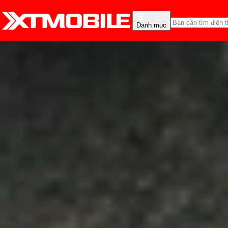
Danh mục
Trang chủ
Tin tức
Tư vấn
Tin Mới
Đánh Giá - Trên Tay
So Sánh
Tư vấn
Khuy
Năm 2026, mua iPhone 12
Anh Thư
Ngày đăng:
02/07/2025
Cập nhật:
02/07/2025
Theo dõi XTMobile trên