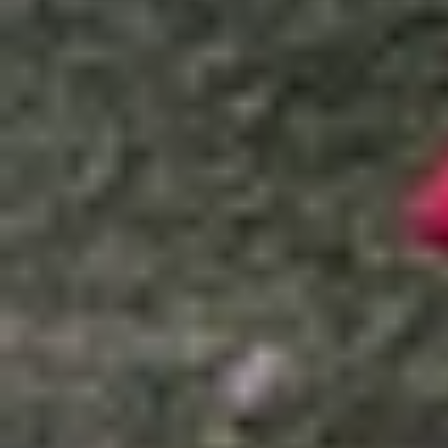
Xem nhanh
Ẩn
1
Đánh giá iPhone 12 Pro Max chi tiết, c
1.1
Giá iPhone 12 Pro Max rẻ và dễ tiếp cậ
1.2
Thiết kế iPhone 12 Pro Max chưa bao giờ
1.3
Màn hình lớn, sắc nét cho trải nghiệm
1.4
Hệ thống camera lý tưởng, chụp ảnh c
1.5
Chơi game mượt mà, thỏa thích
2
Nhược điểm của iPhone 12 Pro Max
3
Có nên mua iPhone 12 Pro Max ở thời điể
4
Đối tượng nào nên mua iPhone 12 Pro 
5
Mua điện thoại iPhone 12 Pro Max uy tín, 
6
Kết luận
iPhone từ lâu đã là dòng điện thoại được rất n
người tìm đến iPhone cũ như một cách tiết kiệm 
Nhưng liệu vào năm 2026, sản phẩm này có c