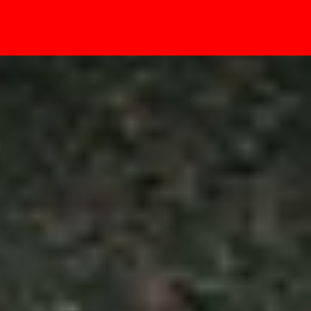
- Sự kiện
ông?