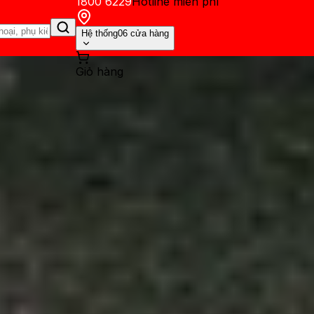
1800 6229
Hotline miễn phí
Hệ thống
06 cửa hàng
Giỏ hàng
ến mãi
Thủ thuật
Hỏi đáp
App - Game
Thông báo
Khách hàng 
 Pro Max liệu có lỗi thời kh