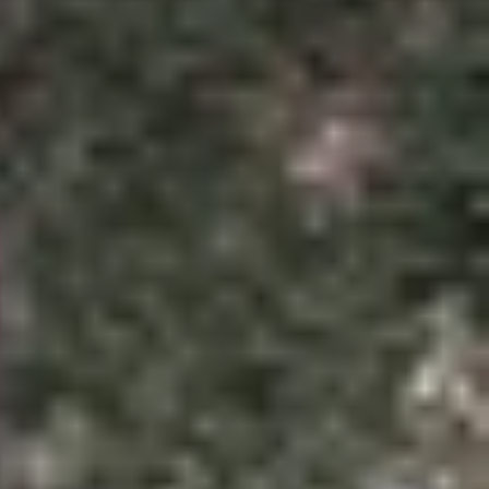
mạnh mẽ. Tuy nhiên, mức giá khá cao khiến nhiều
ị đáng chú ý nhờ sở hữu nhiều ưu điểm vượt trội.
hone 12 Pro Max
chi tiết qua bài viết bên dưới đây