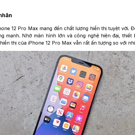
 nhãn
ne 12 Pro Max mang đến chất lượng hiển thị tuyệt vời. Độ p
ng mạnh. Nhờ màn hình lớn và công nghệ hiện đại, thiết 
hiển thị của iPhone 12 Pro Max vẫn rất ấn tượng so với nh