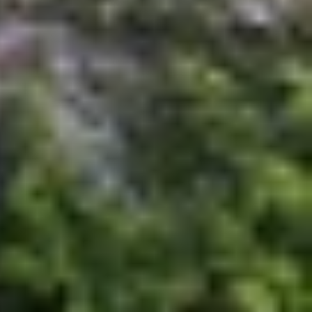
 ưu điểm vượt trội
này giúp người dùng dễ dàng tiếp cận mẫu iPhone
 hoặc like new, nhờ đó mức giá cũng trở nên hấp
iên bản iPhone 12 Pro Max 128GB hiện có mức giá
á sẽ nhỉnh hơn đôi chút tùy vào tình trạng máy
ao cấp đã qua sử dụng, đặc biệt với những người