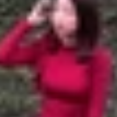
ó nên mua không?
n
 bị lỗi thời
 mãn nhãn
hất lượng cao
m hiện tại?
Max
giá tốt tại XTmobile
hiều người yêu thích, nhờ thiết kế cao cấp và hiệu năng 
chi phí. Trong số đó, iPhone 12 Pro Max vẫn là một thiết b
òn đáng mua hay không? Hãy cùng XTmobile
đánh giá iP