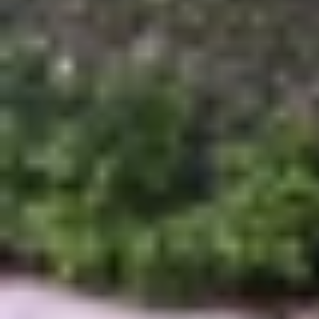
nhé!
Đánh giá iPhone 12 Pro Max chi tiết, 
Để trở thành một trong những mẫu điện thoại đá
Giá iPhone 12 Pro Max rẻ và dễ tiếp cận
Sau nhiều năm ra mắt, giá iPhone 12 Pro Max hi
cao cấp này với mức chi phí hợp lý hơn. Hiện n
dẫn hơn.
Tại XTmobile, người dùng có thể tham khảo iPho
tham khảo khoảng từ 10 triệu đồng. Với các ph
và thời điểm bán.
Với mức giá hiện tại, iPhone 12 Pro Max vẫn là
muốn trải nghiệm iPhone màn hình lớn nhưng vẫn 