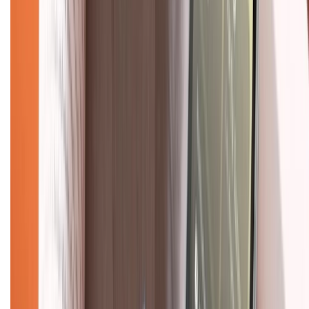
KẾT NỐI VỚI CHÚNG TÔI
Về chúng tôi
Giới thiệu về XTMobile
Liên hệ hợp tác
Hệ thống cửa hàng bán lẻ
Về trang chủ
Hỗ trợ khách hàng
Mua hàng trả góp
Mua hàng online
Dịch vụ bảo hành mở rộng