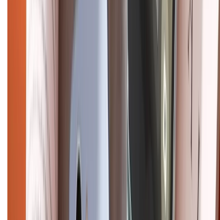
Điện thoại iPhone
iPhone 17 Pro Max
iPhone 17
Pro
iPhone 17
iPhone 16
iPhone 16 Pro Max
iPhone 15
Pro Max
iPhone 15
Điện thoại Samsung
Samsung S26
Ultra
Samsung S26
Samsung S25
iPhone cũ
iPhone 17
cũ
iPhone 16 cũ
iPhone 16 Pro Max cũ
Copyright @2012 HỘ KINH DOANH CỬA HÀNG ĐIỆN THOẠI DI ĐỘNG
XTMOBILE. Số GPKD: 41A8052143 – Cấp ngày 11/05/2023. Địa chỉ: 50
Trần Quang Khải, Phường Tân Định, Quận 1, TP.HCM. Điện thoại:
1800.6229 (Miễn Phí)
Email: xtmobile.sg@gmail.com. Chịu trách nhiệm nội dung: Lê Xuân
Hoà