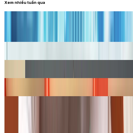
Xem nhiều tuần qua
Tư vấn
Bảng giá iPhone cũ mới nhất trong tháng 8 năm
2026, giá siêu hấp dẫn
Cập nhật bảng giá iPhone năm 2026: Giá tốt, ưu đãi
hấp dẫn
Cập nhật bảng giá Galaxy S23 (Plus, Ultra) cũ, mới
năm 2026
Bảng giá iPhone 15 cập nhật mới nhất tháng
08/2026
Cập nhật bảng giá điện thoại Samsung tháng 8:
Giảm đến 15.49 triệu
TỔNG ĐÀI HỖ TRỢ
(08H30 - 21H30)