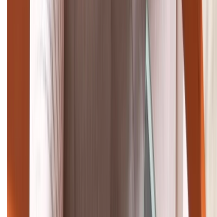
Tư vấn mua hàng (miễn phí):
1800.6229
Khiếu nại - Góp ý:
088.99999.33
Bán hàng doanh nghiệp B2B:
088.99999.22
HỖ TRỢ THANH TOÁN