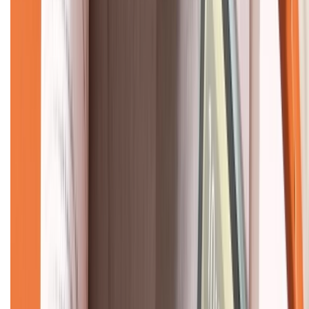
CHỨNG NHẬN
Về chúng tôi
Giới thiệu về XTMobile
Liên hệ hợp tác
Hệ thống cửa hàng bán lẻ