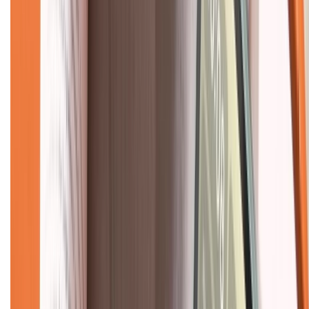
Về trang chủ
Hỗ trợ khách hàng
Mua hàng trả góp
Mua hàng online
Dịch vụ bảo hành mở rộng
Hình thức thanh toán
Tra cứu bảo hành
Tra cứu điểm XTMember
Hướng dẫn mua hàng trả góp
Dịch vụ bán hàng B2B
Chính sách
Bảo hành mở rộng