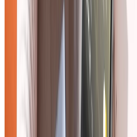
Hình thức thanh toán
Tra cứu bảo hành
Tra cứu điểm XTMember
Hướng dẫn mua hàng trả góp
Dịch vụ bán hàng B2B
Chính sách
Bảo hành mở rộng
Chính sách dùng sản phẩm 7 ngày miễn phí
Chính sách đổi trả
Chính sách bảo hành
Chính sách bảo mật thông tin
Chính sách kiểm hàng
HỖ TRỢ THANH TOÁN