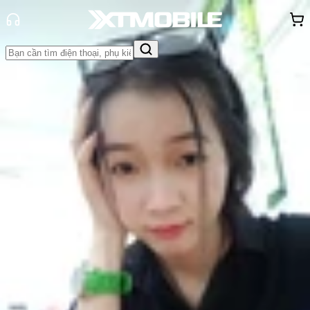
Trang chủ
Tin tức
Tư vấn
Tin Mới
Đánh Giá - Trên Tay
So Sánh
Tư vấn
Khuyến
mãi
Thủ thuật
Hỏi đáp
App - Game
Thông báo
Khách
hàng - Sự kiện
Lên đời iPhone 13 từ iPhone 12 cần
lưu ý điều gì?
Nguyễn Phan Thảo Nguyên
Ngày đăng:
09/07/2022
Cập nhật:
09/07/2022