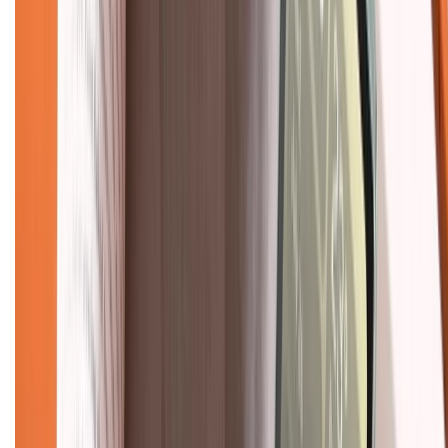
Chính sách dùng sản phẩm 7 ngày miễn phí
Chính sách đổi trả
Chính sách bảo hành
Chính sách bảo mật thông tin
Chính sách kiểm hàng
TỔNG ĐÀI HỖ TRỢ
Tư vấn mua hàng (miễn phí):
1800.6229
(08h30 - 21h30)
Khiếu nại - Góp ý:
088.99999.33
(09h00 - 18h00)
Trung tâm bảo hành:
028.710.89898
(08h30 - 21h00)