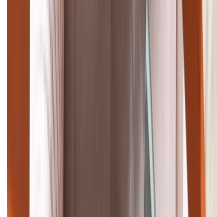
Tư vấn mua hàng (miễn phí):
1800.6229
Khiếu nại - Góp ý:
088.99999.33
Bán hàng doanh nghiệp B2B:
088.99999.22
HỖ TRỢ THANH TOÁN