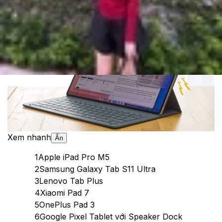
Theo dõi XTMobile trên
Xem nhanh
Ẩn
1
Apple iPad Pro M5
2
Samsung Galaxy Tab S11 Ultra
3
Lenovo Tab Plus
4
Xiaomi Pad 7
5
OnePlus Pad 3
6
Google Pixel Tablet với Speaker Dock