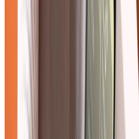
KẾT NỐI VỚI CHÚNG TÔI
Về chúng tôi
Giới thiệu về XTMobile
Liên hệ hợp tác
Hệ thống cửa hàng bán lẻ
Về trang chủ
Hỗ trợ khách hàng
Mua hàng trả góp
Mua hàng online
Dịch vụ bảo hành mở rộng
Hình thức thanh toán