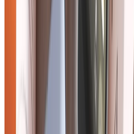
Điện thoại iPhone
iPhone 17 Pro Max
iPhone 17
Pro
iPhone 17
iPhone 16
iPhone 16 Pro Max
iPhone 15
Pro Max
iPhone 15
Điện thoại Samsung
Samsung S26
Ultra
Samsung S26
Samsung S25
iPhone cũ
iPhone 17
cũ
iPhone 16 cũ
iPhone 16 Pro Max cũ
Copyright @2012 HỘ KINH DOANH CỬA HÀNG ĐIỆN THOẠI DI ĐỘNG
XTMOBILE. Số GPKD: 41A8052143 – Cấp ngày 11/05/2023. Địa chỉ: 50
Trần Quang Khải, Phường Tân Định, Quận 1, TP.HCM. Điện thoại:
1800.6229 (Miễn Phí)
Email: xtmobile.sg@gmail.com. Chịu trách nhiệm nội dung: Lê Xuân
Hoà