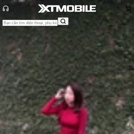
Trang chủ
Tin tức
Tư vấn
Tin Mới
Đánh Giá - Trên Tay
So Sánh
Tư vấn
Khuyến
mãi
Thủ thuật
Hỏi đáp
App - Game
Thông báo
Khách
hàng - Sự kiện
Top máy tính bảng có chất lượng
âm thanh tốt nhất hiện nay
Anh Thư
Ngày đăng:
11/02/2026
Cập nhật:
05/08/2026