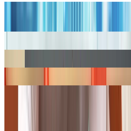
Tư vấn
Bảng giá iPhone cũ mới nhất trong tháng 8 năm
2026, giá siêu hấp dẫn
Cập nhật bảng giá iPhone năm 2026: Giá tốt, ưu đãi
hấp dẫn
Cập nhật bảng giá Galaxy S23 (Plus, Ultra) cũ, mới
năm 2026
Bảng giá iPhone 15 cập nhật mới nhất tháng
08/2026
Cập nhật bảng giá điện thoại Samsung tháng 8:
Giảm đến 15.49 triệu
TỔNG ĐÀI HỖ TRỢ
(08H30 - 21H30)