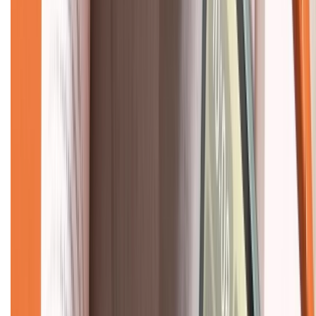
Hỗ trợ khách hàng
Mua hàng trả góp
Mua hàng online
Dịch vụ bảo hành mở rộng
Hình thức thanh toán
Tra cứu bảo hành
Tra cứu điểm XTMember
Hướng dẫn mua hàng trả góp
Dịch vụ bán hàng B2B
Chính sách
Bảo hành mở rộng
Chính sách dùng sản phẩm 7 ngày miễn phí