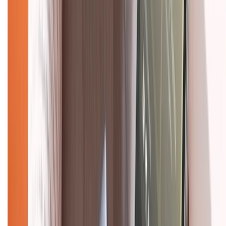
Tra cứu bảo hành
Tra cứu điểm XTMember
Hướng dẫn mua hàng trả góp
Dịch vụ bán hàng B2B
Chính sách
Bảo hành mở rộng
Chính sách dùng sản phẩm 7 ngày miễn phí
Chính sách đổi trả
Chính sách bảo hành
Chính sách bảo mật thông tin
Chính sách kiểm hàng
HỖ TRỢ THANH TOÁN