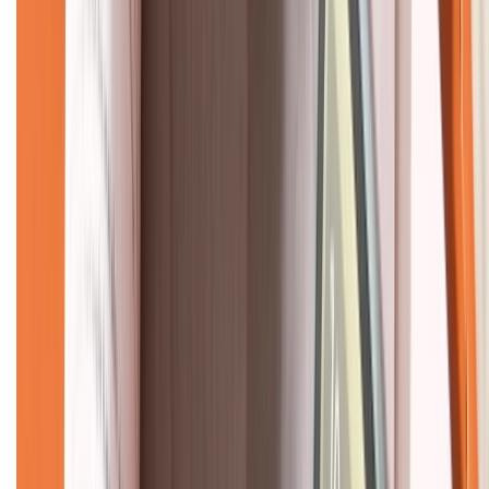
CHỨNG NHẬN
Về chúng tôi
Giới thiệu về XTMobile
Liên hệ hợp tác
Hệ thống cửa hàng bán lẻ
Về trang chủ