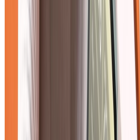
Chính sách đổi trả
Chính sách bảo hành
Chính sách bảo mật thông tin
Chính sách kiểm hàng
TỔNG ĐÀI HỖ TRỢ
Tư vấn mua hàng (miễn phí):
1800.6229
(08h30 - 21h30)
Khiếu nại - Góp ý:
088.99999.33
(09h00 - 18h00)
Trung tâm bảo hành:
028.710.89898
(08h30 - 21h00)