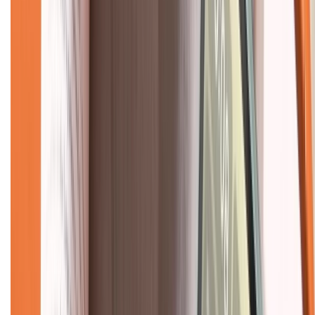
Hình thức thanh toán
Tra cứu bảo hành
Tra cứu điểm XTMember
Hướng dẫn mua hàng trả góp
Dịch vụ bán hàng B2B
Chính sách
Bảo hành mở rộng
Chính sách dùng sản phẩm 7 ngày miễn phí
Chính sách đổi trả
Chính sách bảo hành
Chính sách bảo mật thông tin
Chính sách kiểm hàng