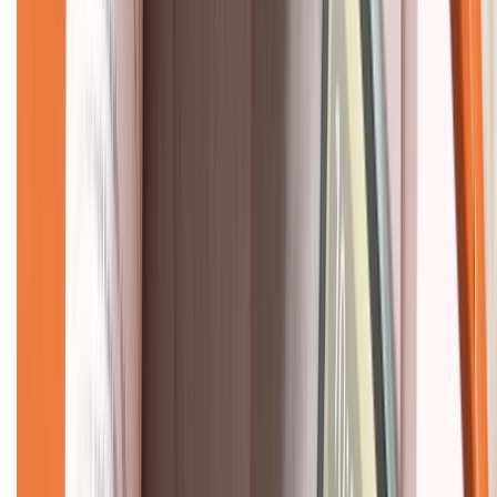
Về chúng tôi
Giới thiệu về XTMobile
Liên hệ hợp tác
Hệ thống cửa hàng bán lẻ
Về trang chủ
Hỗ trợ khách hàng
Mua hàng trả góp
Mua hàng online
Dịch vụ bảo hành mở rộng