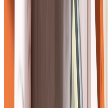
KẾT NỐI VỚI CHÚNG TÔI
CHỨNG NHẬN