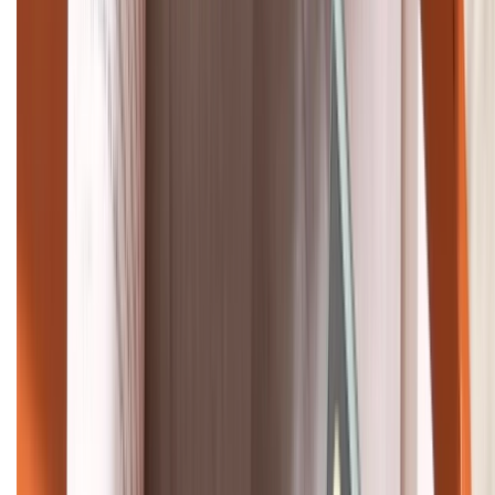
Bán hàng doanh nghiệp B2B:
088.99999.22
HỖ TRỢ THANH TOÁN