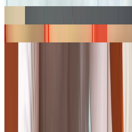
Cập nhật bảng giá Galaxy S23 (Plus, Ultra) cũ, mới
năm 2026
Bảng giá iPhone 15 cập nhật mới nhất tháng
08/2026
Cập nhật bảng giá điện thoại Samsung tháng 8:
Giảm đến 15.49 triệu
TỔNG ĐÀI HỖ TRỢ
(08H30 - 21H30)
Tư vấn mua hàng (miễn phí):
1800.6229
Khiếu nại - Góp ý:
088.99999.33