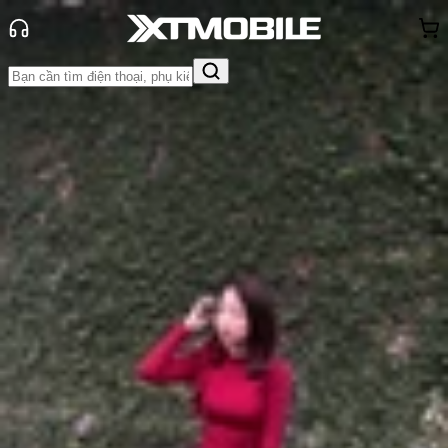
Trang chủ
Tin tức
Tư vấn
Tin Mới
Đánh Giá - Trên Tay
So Sánh
Tư vấn
Khuyến
mãi
Thủ thuật
Hỏi đáp
App - Game
Thông báo
Khách
hàng - Sự kiện
Top máy tính bảng 4 triệu hiệu năng
tốt, pin trâu, đáng mua năm 2025
Anh Thư
Ngày đăng:
24/10/2025
Cập nhật:
24/10/2025