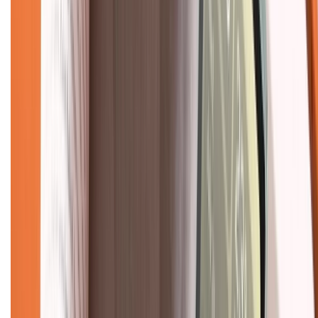
TỔNG ĐÀI HỖ TRỢ
Tư vấn mua hàng (miễn phí):
1800.6229
(08h30 - 21h30)
Khiếu nại - Góp ý:
088.99999.33
(09h00 - 18h00)
Trung tâm bảo hành:
028.710.89898
(08h30 - 21h00)
KẾT NỐI VỚI CHÚNG TÔI
Về chúng tôi
Giới thiệu về XTMobile