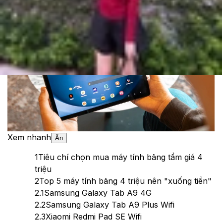
Theo dõi XTMobile trên
Xem nhanh
Ẩn
1
Tiêu chí chọn mua máy tính bảng tầm giá 4
triệu
2
Top 5 máy tính bảng 4 triệu nên "xuống tiền"
2.1
Samsung Galaxy Tab A9 4G
2.2
Samsung Galaxy Tab A9 Plus Wifi
2.3
Xiaomi Redmi Pad SE Wifi