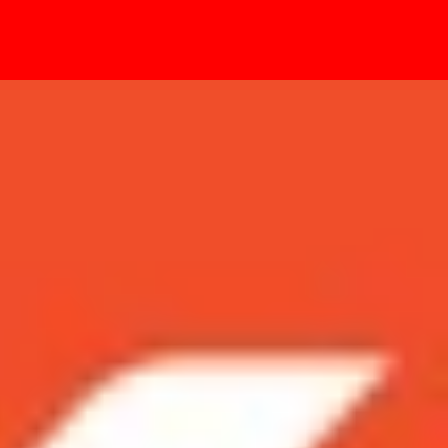
- Sự kiện
bản 128GB?