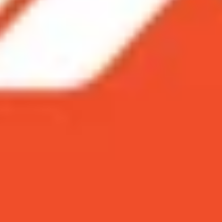
u trữ ảnh
 hơn
n phòng
ame đấy
 bản bộ nhớ đa dạng cho bạn chọn lựa. Liệu bạn sẽ cần
ranh giới lưu trữ trên máy lên mức cao khủng khiếp, lên t
 để lưu trữ tất cả các tính năng mà họ quan tâm mà không 