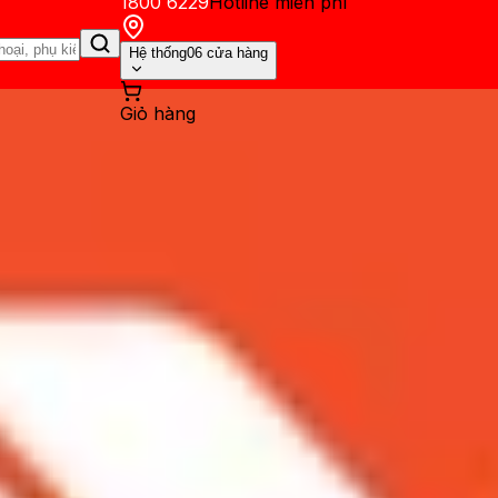
1800 6229
Hotline miễn phí
Hệ thống
06 cửa hàng
Giỏ hàng
ến mãi
Thủ thuật
Hỏi đáp
App - Game
Thông báo
Khách hàng 
4GB là đủ hay nâng cấp lên 