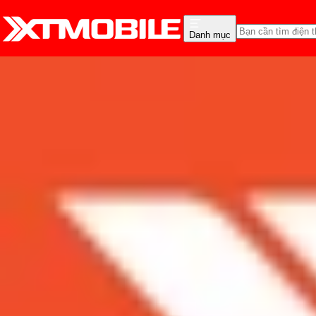
Danh mục
Trang chủ
Tin tức
Tư vấn
Tin Mới
Đánh Giá - Trên Tay
So Sánh
Tư vấn
Khuy
Chọn mua Galaxy A50 6
Admin
Ngày đăng:
19/03/2019
Cập nhật:
19/03/2019
Theo dõi XTMobile trên