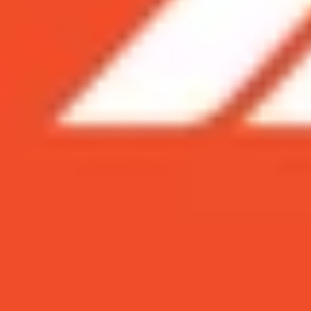
Xem nhanh
Ẩn
1
Bao nhiêu lưu trữ là đủ tốt cho bạn?
2
Chọn Galaxy A50 128GB hay 64GB để lư
3
Galaxy A50 128GB sẽ lưu trữ bài hát tốt
4
Galaxy A50 64GB là quá đủ cho dân vă
5
Bạn sẽ cần Galaxy A50 128GB để chơi g
6
Một mẹo thông minh cho mọi người
Samsung vừa ra mắt Galaxy A50 với các phiên
khảo bài viết sau đây nhé.
Các nhà sản xuất như Samsung và Apple đang đẩy 
mua các phiên bản có dung lượng lưu trữ cao hơn