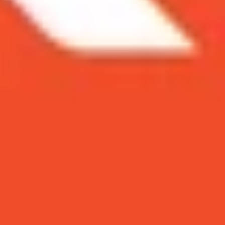
 Galaxy A50 64GB hay 128GB? Hãy cùng tham
ới 1TB. Do đó, người tiêu dùng bị thu hút khi
phải lo lắng về không gian lưu trữ.