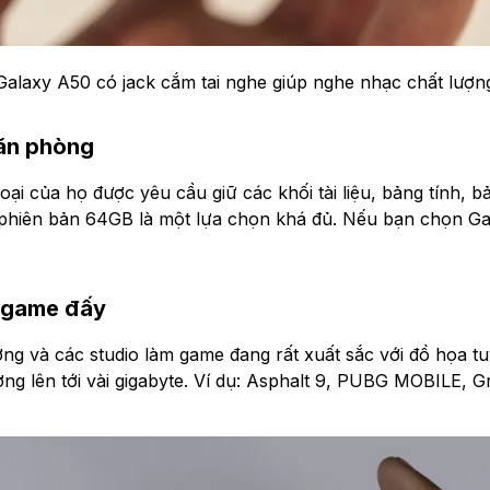
Galaxy A50 có jack cắm tai nghe giúp nghe nhạc chất lượn
văn phòng
ại của họ được yêu cầu giữ các khối tài liệu, bảng tính, bả
0 phiên bản 64GB là một lựa chọn khá đủ. Nếu bạn chọn Gal
i game đấy
ướng và các studio làm game đang rất xuất sắc với đồ họa t
ượng lên tới vài gigabyte. Ví dụ: Asphalt 9, PUBG MOBILE,