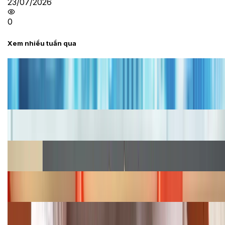
23/07/2026
0
Xem nhiều tuần qua
Tư vấn
Bảng giá iPhone cũ mới nhất trong tháng 8 năm
2026, giá siêu hấp dẫn
Cập nhật bảng giá iPhone năm 2026: Giá tốt, ưu đãi
hấp dẫn
Cập nhật bảng giá Galaxy S23 (Plus, Ultra) cũ, mới
năm 2026
Bảng giá iPhone 15 cập nhật mới nhất tháng
08/2026
Cập nhật bảng giá điện thoại Samsung tháng 8:
Giảm đến 15.49 triệu