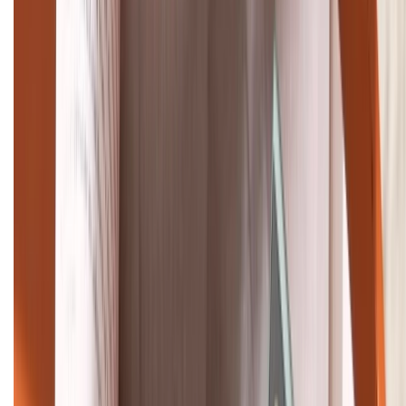
TỔNG ĐÀI HỖ TRỢ
(08H30 - 21H30)
Tư vấn mua hàng (miễn phí):
1800.6229
Khiếu nại - Góp ý:
088.99999.33
Bán hàng doanh nghiệp B2B:
088.99999.22
HỖ TRỢ THANH TOÁN