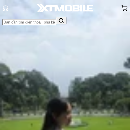
Trang chủ
Tin tức
Tin Mới
Tin Mới
Đánh Giá - Trên Tay
So Sánh
Tư vấn
Khuyến
mãi
Thủ thuật
Hỏi đáp
App - Game
Thông báo
Khách
hàng - Sự kiện
Xiaomi 17 Ultra sẽ không có màn
hình phụ ở mặt sau
Hồng Huệ
Ngày đăng:
28/10/2025
Cập nhật:
28/10/2025