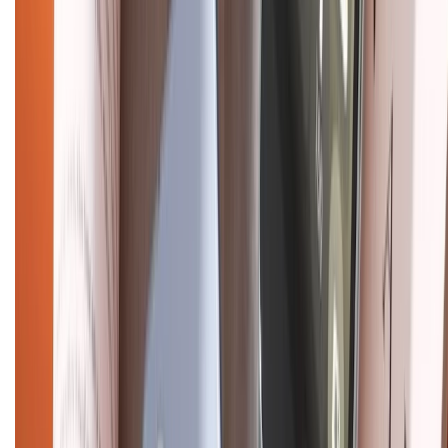
Mua hàng online
Dịch vụ bảo hành mở rộng
Hình thức thanh toán
Tra cứu bảo hành
Tra cứu điểm XTMember
Hướng dẫn mua hàng trả góp
Dịch vụ bán hàng B2B
Chính sách
Bảo hành mở rộng
Chính sách dùng sản phẩm 7 ngày miễn phí
Chính sách đổi trả
Chính sách bảo hành