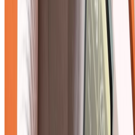
Liên hệ hợp tác
Hệ thống cửa hàng bán lẻ
Về trang chủ
Hỗ trợ khách hàng
Mua hàng trả góp
Mua hàng online
Dịch vụ bảo hành mở rộng
Hình thức thanh toán
Tra cứu bảo hành
Tra cứu điểm XTMember
Hướng dẫn mua hàng trả góp
Dịch vụ bán hàng B2B