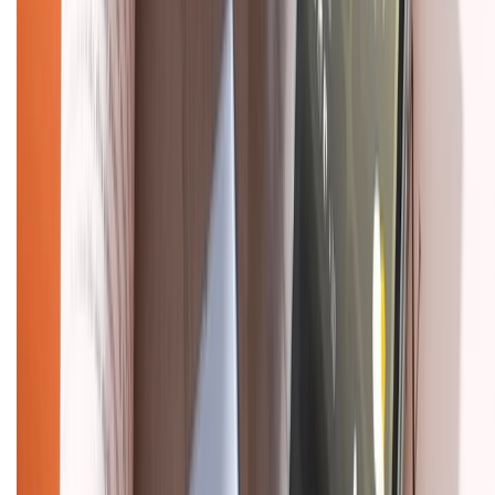
Trung tâm bảo hành:
028.710.89898
(08h30 - 21h00)
KẾT NỐI VỚI CHÚNG TÔI
Về chúng tôi
Giới thiệu về XTMobile
Liên hệ hợp tác
Hệ thống cửa hàng bán lẻ
Về trang chủ
Hỗ trợ khách hàng
Mua hàng trả góp