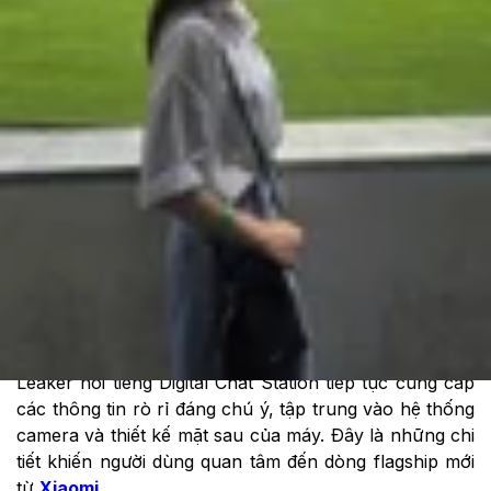
Theo dõi XTMobile trên
Xiaomi đang phát triển mẫu Xiaomi 17 Ultra dành riêng
cho thị trường Trung Quốc, và nhiều nguồn tin cho
rằng thiết bị này có thể ra mắt trước cuối năm nay.
Leaker nổi tiếng Digital Chat Station tiếp tục cung cấp
các thông tin rò rỉ đáng chú ý, tập trung vào hệ thống
camera và thiết kế mặt sau của máy. Đây là những chi
tiết khiến người dùng quan tâm đến dòng flagship mới
từ
Xiaomi
.