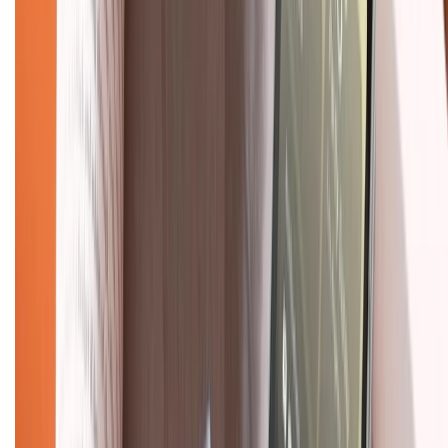
Chính sách
Bảo hành mở rộng
Chính sách dùng sản phẩm 7 ngày miễn phí
Chính sách đổi trả
Chính sách bảo hành
Chính sách bảo mật thông tin
Chính sách kiểm hàng
TỔNG ĐÀI HỖ TRỢ
Tư vấn mua hàng (miễn phí):
1800.6229
(08h30 - 21h30)
Khiếu nại - Góp ý:
088.99999.33
(09h00 - 18h00)