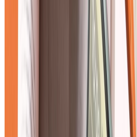
CHỨNG NHẬN
Về chúng tôi
Giới thiệu về XTMobile