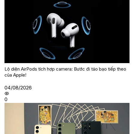
Lộ diện AirPods tích hợp camera: Bước đi táo bạo tiếp theo
của Apple!
04/08/2026
0