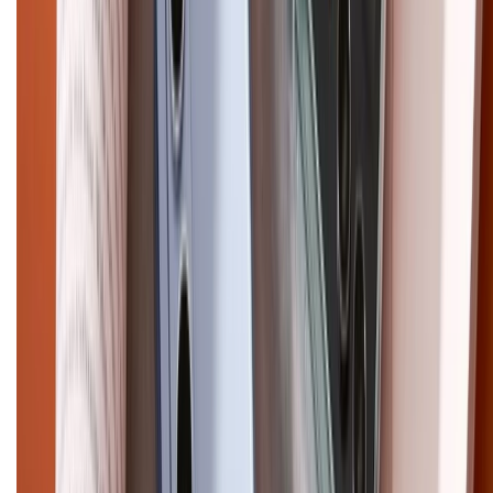
CHỨNG NHẬN
Điện thoại iPhone
iPhone 17 Pro Max
iPhone 17
Pro
iPhone 17
iPhone 16
iPhone 16 Pro Max
iPhone 15
Pro Max
iPhone 15
Điện thoại Samsung
Samsung S26
Ultra
Samsung S26
Samsung S25
iPhone cũ
iPhone 17
cũ
iPhone 16 cũ
iPhone 16 Pro Max cũ
Copyright @2012 HỘ KINH DOANH CỬA HÀNG ĐIỆN THOẠI DI ĐỘNG
XTMOBILE. Số GPKD: 41A8052143 – Cấp ngày 11/05/2023. Địa chỉ: 50
Trần Quang Khải, Phường Tân Định, Quận 1, TP.HCM. Điện thoại:
1800.6229 (Miễn Phí)
Email: xtmobile.sg@gmail.com. Chịu trách nhiệm nội dung: Lê Xuân