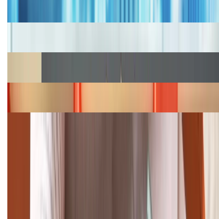
2026, giá siêu hấp dẫn
Cập nhật bảng giá iPhone năm 2026: Giá tốt, ưu đãi
hấp dẫn
Cập nhật bảng giá Galaxy S23 (Plus, Ultra) cũ, mới
năm 2026
Bảng giá iPhone 15 cập nhật mới nhất tháng
08/2026
Cập nhật bảng giá điện thoại Samsung tháng 8:
Giảm đến 15.49 triệu
TỔNG ĐÀI HỖ TRỢ
(08H30 - 21H30)
Tư vấn mua hàng (miễn phí):