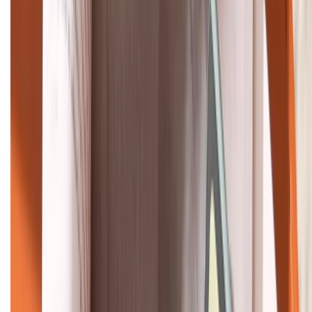
1800.6229
Khiếu nại - Góp ý:
088.99999.33
Bán hàng doanh nghiệp B2B:
088.99999.22
HỖ TRỢ THANH TOÁN