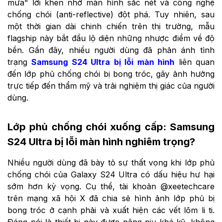
mưa" lời khen nhờ màn hình sắc nét và công nghệ
chống chói (anti-reflective) đột phá. Tuy nhiên, sau
một thời gian dài chinh chiến trên thị trường, mẫu
flagship này bắt đầu lộ diện những nhược điểm về độ
bền. Gần đây, nhiều người dùng đã phản ánh tình
trạng
Samsung S24 Ultra bị lỗi màn hình
liên quan
đến lớp phủ chống chói bị bong tróc, gây ảnh hưởng
trực tiếp đến thẩm mỹ và trải nghiệm thị giác của người
dùng.
Lớp phủ chống chói xuống cấp: Samsung
S24 Ultra bị lỗi màn hình nghiêm trọng?
Nhiều người dùng đã bày tỏ sự thất vọng khi lớp phủ
chống chói của Galaxy S24 Ultra có dấu hiệu hư hại
sớm hơn kỳ vọng. Cụ thể, tài khoản @xeetechcare
trên mạng xã hội X đã chia sẻ hình ảnh lớp phủ bị
bong tróc ở cạnh phải và xuất hiện các vết lõm li ti.
Đáng nói là thiết bị này được nâng niu khá kỹ, không