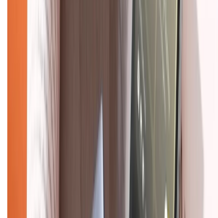
Chính sách bảo mật thông tin
Chính sách kiểm hàng
TỔNG ĐÀI HỖ TRỢ
Tư vấn mua hàng (miễn phí):
1800.6229
(08h30 - 21h30)
Khiếu nại - Góp ý:
088.99999.33
(09h00 - 18h00)
Trung tâm bảo hành:
028.710.89898
(08h30 - 21h00)
KẾT NỐI VỚI CHÚNG TÔI