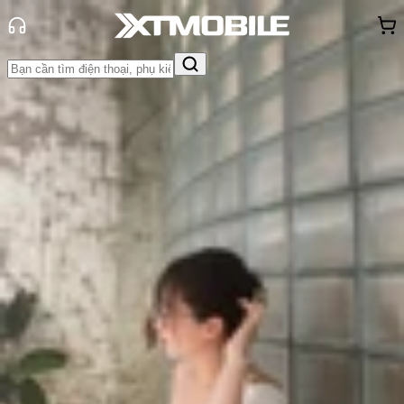
Trang chủ
Tin tức
Tin Mới
Tin Mới
Đánh Giá - Trên Tay
So Sánh
Tư vấn
Khuyến
mãi
Thủ thuật
Hỏi đáp
App - Game
Thông báo
Khách
hàng - Sự kiện
Samsung S24 Ultra bị lỗi màn hình:
Nguyên nhân và cách khắc phục
Triệu Vy
Ngày đăng:
17/12/2024
Cập nhật:
17/12/2024