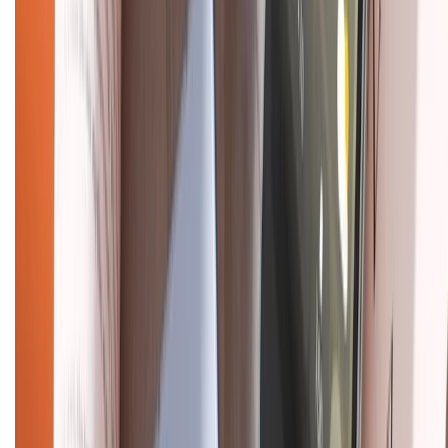
Về chúng tôi
Giới thiệu về XTMobile
Liên hệ hợp tác
Hệ thống cửa hàng bán lẻ
Về trang chủ
Hỗ trợ khách hàng
Mua hàng trả góp
Mua hàng online
Dịch vụ bảo hành mở rộng
Hình thức thanh toán
Tra cứu bảo hành
Tra cứu điểm XTMember