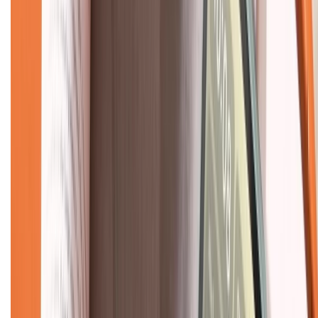
Về chúng tôi
Giới thiệu về XTMobile
Liên hệ hợp tác
Hệ thống cửa hàng bán lẻ
Về trang chủ
Hỗ trợ khách hàng