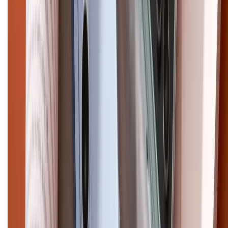
Điện thoại iPhone
iPhone 17 Pro Max
iPhone 17
Pro
iPhone 17
iPhone 16
iPhone 16 Pro Max
iPhone 15
Pro Max
iPhone 15
Điện thoại Samsung
Samsung S26
Ultra
Samsung S26
Samsung S25
iPhone cũ
iPhone 17
cũ
iPhone 16 cũ
iPhone 16 Pro Max cũ
Copyright @2012 HỘ KINH DOANH CỬA HÀNG ĐIỆN THOẠI DI ĐỘNG
XTMOBILE. Số GPKD: 41A8052143 – Cấp ngày 11/05/2023. Địa chỉ: 50
Trần Quang Khải, Phường Tân Định, Quận 1, TP.HCM. Điện thoại:
1800.6229 (Miễn Phí)
Email: xtmobile.sg@gmail.com. Chịu trách nhiệm nội dung: Lê Xuân
Hoà