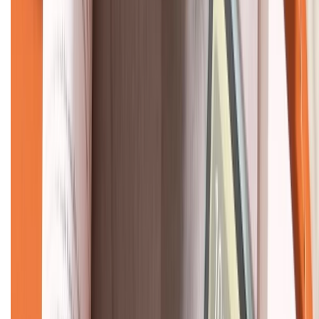
KẾT NỐI VỚI CHÚNG TÔI
CHỨNG NHẬN