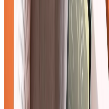
Mua hàng trả góp
Mua hàng online
Dịch vụ bảo hành mở rộng
Hình thức thanh toán
Tra cứu bảo hành
Tra cứu điểm XTMember
Hướng dẫn mua hàng trả góp
Dịch vụ bán hàng B2B
Chính sách
Bảo hành mở rộng
Chính sách dùng sản phẩm 7 ngày miễn phí
Chính sách đổi trả
Chính sách bảo hành