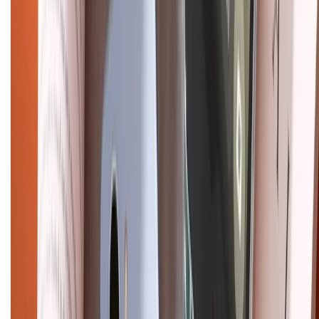
Hướng dẫn mua hàng trả góp
Dịch vụ bán hàng B2B
Chính sách
Bảo hành mở rộng
Chính sách dùng sản phẩm 7 ngày miễn phí
Chính sách đổi trả
Chính sách bảo hành
Chính sách bảo mật thông tin
Chính sách kiểm hàng
HỖ TRỢ THANH TOÁN