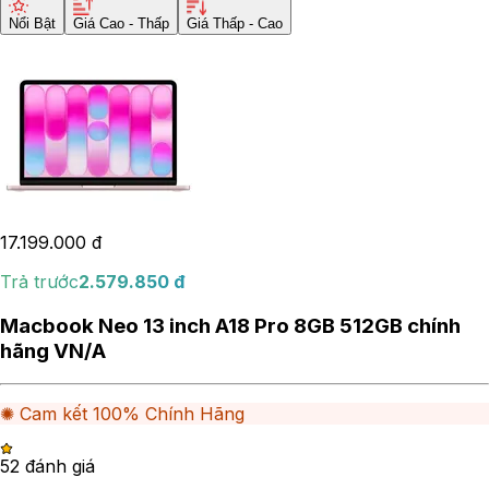
Nổi Bật
Giá Cao - Thấp
Giá Thấp - Cao
17.199.000
đ
Trả trước
2.579.850
đ
Macbook Neo 13 inch A18 Pro 8GB 512GB chính
hãng VN/A
✺ Cam kết 100% Chính Hãng
5
2
đánh giá