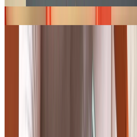
Bảng giá iPhone 15 cập nhật mới nhất tháng
08/2026
Cập nhật bảng giá điện thoại Samsung tháng 8:
Giảm đến 15.49 triệu
TỔNG ĐÀI HỖ TRỢ
(08H30 - 21H30)
Tư vấn mua hàng (miễn phí):
1800.6229
Khiếu nại - Góp ý:
088.99999.33
Bán hàng doanh nghiệp B2B:
088.99999.22