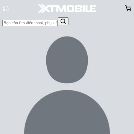
Trang chủ
Tin tức
Thủ thuật
Tin Mới
Đánh Giá - Trên Tay
So Sánh
Tư vấn
Khuyến
mãi
Thủ thuật
Hỏi đáp
App - Game
Thông báo
Khách
hàng - Sự kiện
Lỗi Face ID thường gặp, cách khắc
phục mới nhất 2025
Trúc Huỳnh
Ngày đăng:
26/03/2025
Cập nhật:
26/03/2025