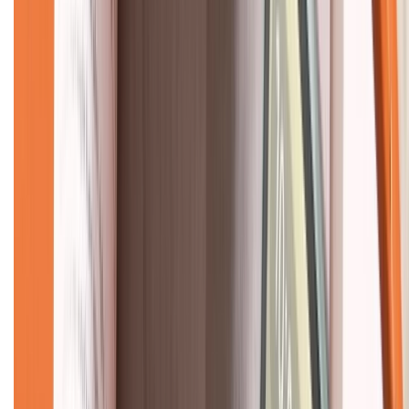
Về chúng tôi
Giới thiệu về XTMobile
Liên hệ hợp tác
Hệ thống cửa hàng bán lẻ
Về trang chủ
Hỗ trợ khách hàng
Mua hàng trả góp
Mua hàng online
Dịch vụ bảo hành mở rộng
Hình thức thanh toán