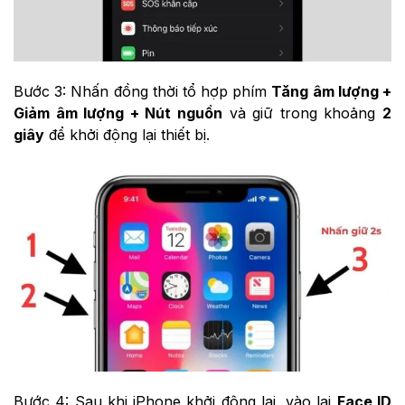
Bước 3: Nhấn đồng thời tổ hợp phím
Tăng âm lượng +
Giảm âm lượng + Nút nguồn
và giữ trong khoảng
2
giây
để khởi động lại thiết bị.
Bước 4: Sau khi iPhone khởi động lại, vào lại
Face ID