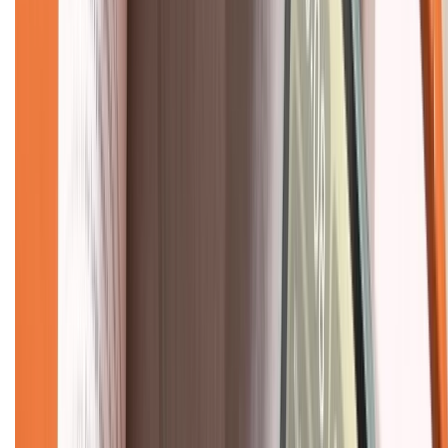
Tra cứu bảo hành
Tra cứu điểm XTMember
Hướng dẫn mua hàng trả góp
Dịch vụ bán hàng B2B
Chính sách
Bảo hành mở rộng
Chính sách dùng sản phẩm 7 ngày miễn phí
Chính sách đổi trả
Chính sách bảo hành
Chính sách bảo mật thông tin
Chính sách kiểm hàng
TỔNG ĐÀI HỖ TRỢ
Tư vấn mua hàng (miễn phí):