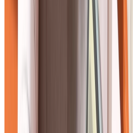
KẾT NỐI VỚI CHÚNG TÔI
CHỨNG NHẬN