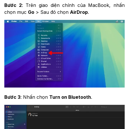
Bước 2
: Trên giao diện chính của MacBook, nhấn
chọn mục
Go
> Sau đó chọn
AirDrop
.
Bước 3
: Nhấn chọn
Turn on Bluetooth
.