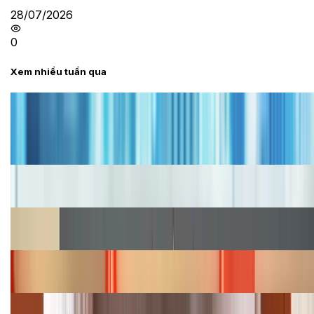
28/07/2026
0
Xem nhiều tuần qua
Tư vấn
Bảng giá iPhone cũ mới nhất trong tháng 8 năm
2026, giá siêu hấp dẫn
Cập nhật bảng giá iPhone năm 2026: Giá tốt, ưu đãi
hấp dẫn
Cập nhật bảng giá Galaxy S23 (Plus, Ultra) cũ, mới
năm 2026
Bảng giá iPhone 15 cập nhật mới nhất tháng
08/2026
Cập nhật bảng giá điện thoại Samsung tháng 8: