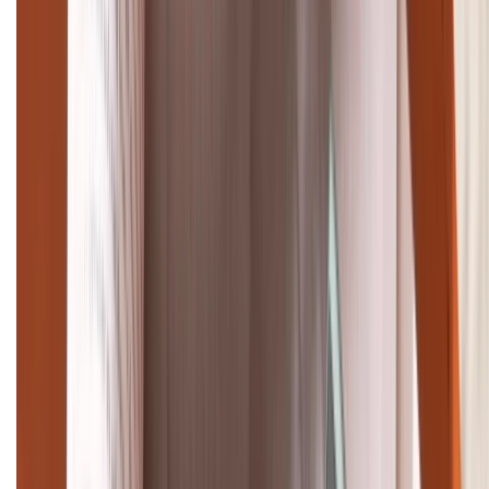
Giảm đến 15.49 triệu
TỔNG ĐÀI HỖ TRỢ
(08H30 - 21H30)
Tư vấn mua hàng (miễn phí):
1800.6229
Khiếu nại - Góp ý:
088.99999.33
Bán hàng doanh nghiệp B2B:
088.99999.22