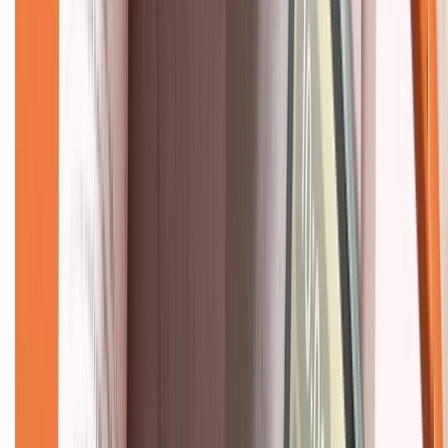
Giới thiệu về XTMobile
Liên hệ hợp tác
Hệ thống cửa hàng bán lẻ
Về trang chủ
Hỗ trợ khách hàng
Mua hàng trả góp
Mua hàng online
Dịch vụ bảo hành mở rộng
Hình thức thanh toán
Tra cứu bảo hành
Tra cứu điểm XTMember
Hướng dẫn mua hàng trả góp
Dịch vụ bán hàng B2B