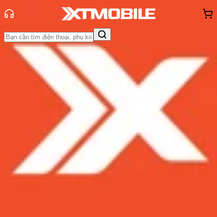
Trang chủ
Tin tức
Hỏi đáp
Tin Mới
Đánh Giá - Trên Tay
So Sánh
Tư vấn
Khuyến
mãi
Thủ thuật
Hỏi đáp
App - Game
Thông báo
Khách
hàng - Sự kiện
AirDrop trên iPhone là gì? Cách sử
dụng AirDrop trên các thiết bị Apple
Admin
Ngày đăng:
03/10/2024
Cập nhật:
03/10/2024