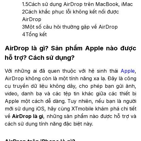
1.5
Cách sử dụng AirDrop trên MacBook, iMac
2
Cách khắc phục lỗi không kết nối được
AirDrop
3
Một số câu hỏi thường gặp về AirDrop
4
Tổng kết
AirDrop là gì? Sản phẩm Apple nào được
hỗ trợ? Cách sử dụng?
Với những ai đã quen thuộc với hệ sinh thái
Apple
,
AirDrop không còn là một tính năng xa lạ. Đây là công
cụ truyền dữ liệu không dây, cho phép bạn gửi ảnh,
video, danh bạ và các tệp tin khác giữa các thiết bị
Apple một cách dễ dàng. Tuy nhiên, nếu bạn là người
mới sử dụng iOS, hãy cùng XTmobile khám phá chi tiết
về
AirDrop là gì
, những sản phẩm nào được hỗ trợ và
cách sử dụng tính năng đặc biệt này.