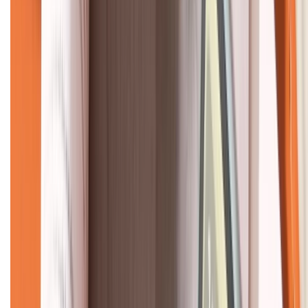
CHỨNG NHẬN
Về chúng tôi
Giới thiệu về XTMobile