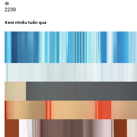
2239
Xem nhiều tuần qua
Tư vấn
Bảng giá iPhone cũ mới nhất trong tháng 8 năm
2026, giá siêu hấp dẫn
Cập nhật bảng giá iPhone năm 2026: Giá tốt, ưu đãi
hấp dẫn
Cập nhật bảng giá Galaxy S23 (Plus, Ultra) cũ, mới
năm 2026
Bảng giá iPhone 15 cập nhật mới nhất tháng
08/2026
Cập nhật bảng giá điện thoại Samsung tháng 8:
Giảm đến 15.49 triệu