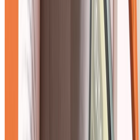
Liên hệ hợp tác
Hệ thống cửa hàng bán lẻ
Về trang chủ
Hỗ trợ khách hàng
Mua hàng trả góp
Mua hàng online
Dịch vụ bảo hành mở rộng
Hình thức thanh toán
Tra cứu bảo hành
Tra cứu điểm XTMember
Hướng dẫn mua hàng trả góp
Dịch vụ bán hàng B2B