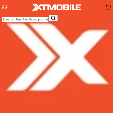
Trang chủ
Tin tức
Tư vấn
Tin Mới
Đánh Giá - Trên Tay
So Sánh
Tư vấn
Khuyến
mãi
Thủ thuật
Hỏi đáp
App - Game
Thông báo
Khách
hàng - Sự kiện
Kiểm tra iPhone cũ trước khi mua
với 8 bước đơn giản sau
Admin
Ngày đăng:
26/03/2023
Cập nhật:
05/08/2026