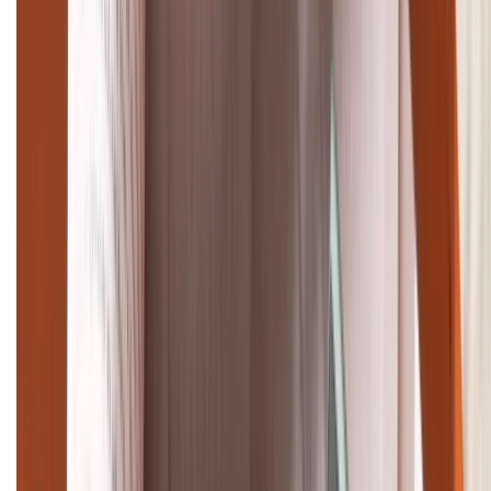
TỔNG ĐÀI HỖ TRỢ
(08H30 - 21H30)
Tư vấn mua hàng (miễn phí):
1800.6229
Khiếu nại - Góp ý:
088.99999.33
Bán hàng doanh nghiệp B2B:
088.99999.22
HỖ TRỢ THANH TOÁN