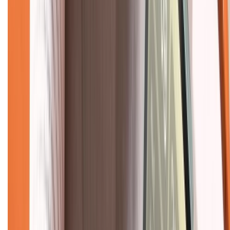
Chính sách
Bảo hành mở rộng
Chính sách dùng sản phẩm 7 ngày miễn phí
Chính sách đổi trả
Chính sách bảo hành
Chính sách bảo mật thông tin
Chính sách kiểm hàng
TỔNG ĐÀI HỖ TRỢ
Tư vấn mua hàng (miễn phí):
1800.6229
(08h30 - 21h30)
Khiếu nại - Góp ý:
088.99999.33
(09h00 - 18h00)
Trung tâm bảo hành: