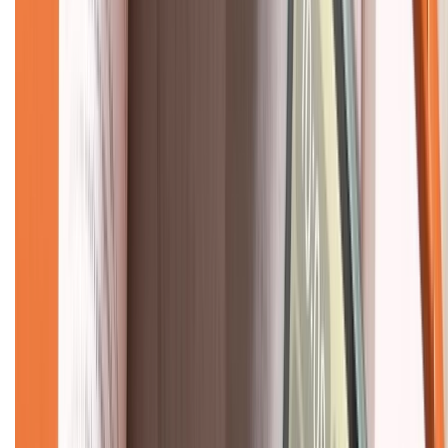
Liên hệ hợp tác
Hệ thống cửa hàng bán lẻ
Về trang chủ
Hỗ trợ khách hàng
Mua hàng trả góp
Mua hàng online
Dịch vụ bảo hành mở rộng
Hình thức thanh toán
Tra cứu bảo hành
Tra cứu điểm XTMember
Hướng dẫn mua hàng trả góp
Dịch vụ bán hàng B2B