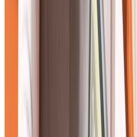
CHỨNG NHẬN
Về chúng tôi
Giới thiệu về XTMobile