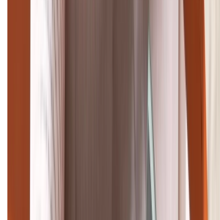
TỔNG ĐÀI HỖ TRỢ
(08H30 - 21H30)
Tư vấn mua hàng (miễn phí):
1800.6229
Khiếu nại - Góp ý:
088.99999.33
Bán hàng doanh nghiệp B2B:
088.99999.22
HỖ TRỢ THANH TOÁN