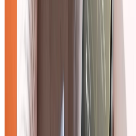
Mua hàng online
Dịch vụ bảo hành mở rộng
Hình thức thanh toán
Tra cứu bảo hành
Tra cứu điểm XTMember
Hướng dẫn mua hàng trả góp
Dịch vụ bán hàng B2B
Chính sách
Bảo hành mở rộng
Chính sách dùng sản phẩm 7 ngày miễn phí
Chính sách đổi trả
Chính sách bảo hành
Chính sách bảo mật thông tin