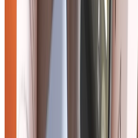
Điện thoại iPhone
iPhone 17 Pro Max
iPhone 17
Pro
iPhone 17
iPhone 16
iPhone 16 Pro Max
iPhone 15
Pro Max
iPhone 15
Điện thoại Samsung
Samsung S26
Ultra
Samsung S26
Samsung S25
iPhone cũ
iPhone 17
cũ
iPhone 16 cũ
iPhone 16 Pro Max cũ
Copyright @2012 HỘ KINH DOANH CỬA HÀNG ĐIỆN THOẠI DI ĐỘNG
XTMOBILE. Số GPKD: 41A8052143 – Cấp ngày 11/05/2023. Địa chỉ: 50
Trần Quang Khải, Phường Tân Định, Quận 1, TP.HCM. Điện thoại:
1800.6229 (Miễn Phí)
Email: xtmobile.sg@gmail.com. Chịu trách nhiệm nội dung: Lê Xuân
Hoà