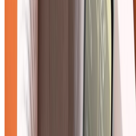
028.710.89898
(08h30 - 21h00)
KẾT NỐI VỚI CHÚNG TÔI
Về chúng tôi
Giới thiệu về XTMobile
Liên hệ hợp tác
Hệ thống cửa hàng bán lẻ
Về trang chủ
Hỗ trợ khách hàng
Mua hàng trả góp