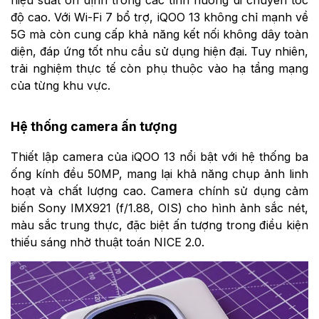
hiệu suất ổn định trong các tình huống di chuyển tốc
độ cao. Với Wi-Fi 7 bổ trợ, iQOO 13 không chỉ mạnh về
5G mà còn cung cấp khả năng kết nối không dây toàn
diện, đáp ứng tốt nhu cầu sử dụng hiện đại. Tuy nhiên,
trải nghiệm thực tế còn phụ thuộc vào hạ tầng mạng
của từng khu vực.
Hệ thống camera ấn tượng
Thiết lập camera của iQOO 13 nổi bật với hệ thống ba
ống kính đều 50MP, mang lại khả năng chụp ảnh linh
hoạt và chất lượng cao. Camera chính sử dụng cảm
biến Sony IMX921 (f/1.88, OIS) cho hình ảnh sắc nét,
màu sắc trung thực, đặc biệt ấn tượng trong điều kiện
thiếu sáng nhờ thuật toán NICE 2.0.