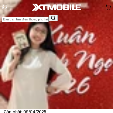
Trang chủ
Tin tức
Tư vấn
Tin Mới
Đánh Giá - Trên Tay
So Sánh
Tư vấn
Khuyến
mãi
Thủ thuật
Hỏi đáp
App - Game
Thông báo
Khách
hàng - Sự kiện
09 lý do hàng đầu để mua iQOO 13 ở
thời điểm hiện tại
Lê Thị Huỳnh Như
Ngày đăng:
09/04/2025
Cập nhật:
09/04/2025