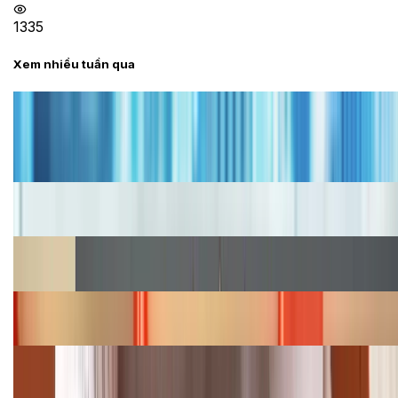
1335
Xem nhiều tuần qua
Tư vấn
Bảng giá iPhone cũ mới nhất trong tháng 8 năm
2026, giá siêu hấp dẫn
Cập nhật bảng giá iPhone năm 2026: Giá tốt, ưu đãi
hấp dẫn
Cập nhật bảng giá Galaxy S23 (Plus, Ultra) cũ, mới
năm 2026
Bảng giá iPhone 15 cập nhật mới nhất tháng
08/2026
Cập nhật bảng giá điện thoại Samsung tháng 8:
Giảm đến 15.49 triệu