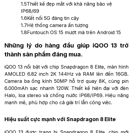
1.5
Thiết kế đẹp mắt với khả năng bảo vệ
IP68/69
1.6
Kết nối 5G đáng tin cậy
1.7
Hệ thống camera ấn tượng
1.8
Funtouch OS 15 mượt mà trên Android 15
Những lý do hàng đầu giúp iQOO 13 trở
thành sản phẩm đáng mua.
iQOO 13 nổi bật với chip Snapdragon 8 Elite, màn hình
AMOLED 6.82 inch 2K 144Hz và RAM lên đến 16GB.
Camera ba ống kính 50MP hỗ trợ quay 8K, cùng pin
6.000mAh sạc nhanh 120W. Thiết kế hiện đại với đèn
Halo, loa stereo và chống nước IP68/IP69. Hiệu năng
mạnh mẽ, phù hợp cho cả giải trí lẫn công việc.
Hiệu suất cực mạnh với Snapdragon 8 Elite
iQOO 13 được trang bị Snapdragon 8 Elite, chip mới