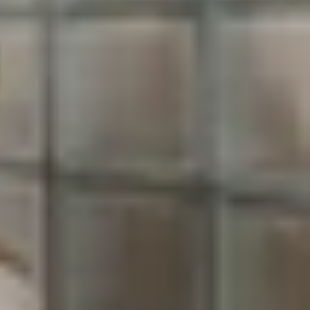
biệt khi điện thoại tự động thực hiện cuộc gọi mà
 người khác đến những tình huống như để lại tin