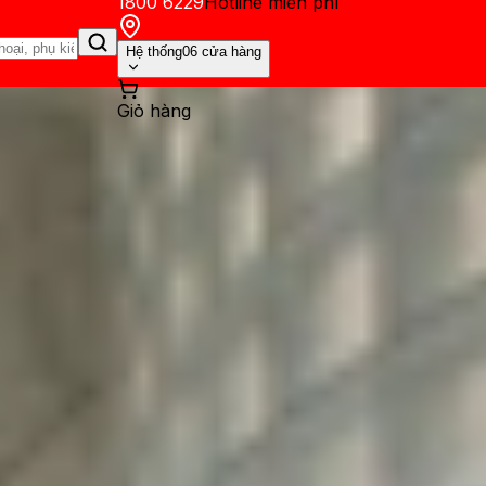
1800 6229
Hotline miễn phí
Hệ thống
06 cửa hàng
Giỏ hàng
ến mãi
Thủ thuật
Hỏi đáp
App - Game
Thông báo
Khách hàng 
ne tự gọi điện thoại cho ngư