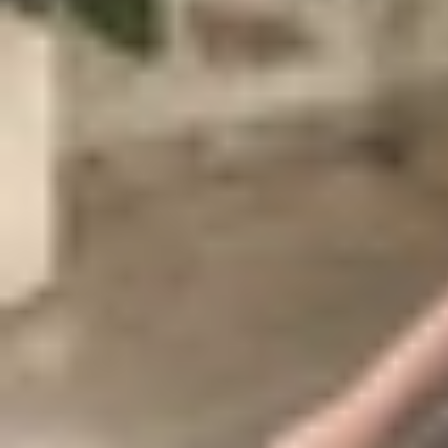
nhắn thoại không mong muốn.
May mắn thay, vấn đề này hoàn toàn có thể được 
iPhone tự gọi điện cho người khác
, giúp bạn lấy
Tại sao iPhone tự gọi điện thoại cho 
Trước khi đi vào các giải pháp, cần hiểu rõ nguy
Vô tình chạm vào màn hình
: Màn hình iP
Siri hoặc Voice Control hiểu nhầm lệnh
:
Phụ kiện Bluetooth
: Tai nghe không dây, 
Lỗi phần mềm
: Các bản cập nhật iOS, như
Cảm ứng ma
: Màn hình bị hư hỏng hoặc 
Cử chỉ hoặc phím tắt
: Các tính năng như
Vấn đề phía nhà mạng
: Dù hiếm gặp, lỗi