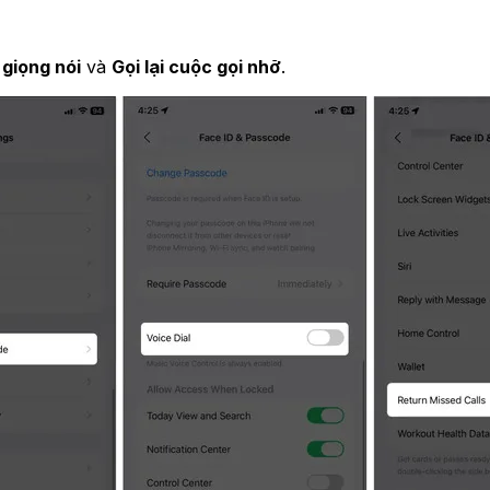
 giọng nói
và
Gọi lại cuộc gọi nhỡ
.