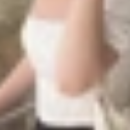
giải quyết với các bước khắc phục đơn giản và hiệu quả. 
 lại sự yên tâm khi sử dụng thiết bị.
người khác?
ên nhân gây ra lỗi
iPhone
tự gọi điện thoại cho người khác.
hone không khóa hoặc quá nhạy có thể ghi nhận các lần ch
 Các tính năng điều khiển bằng giọng nói có thể hiểu nhầm
hệ thống âm thanh trên xe hoặc phụ kiện khác bị lỗi có thể
 iOS 18, đôi khi chứa lỗi gây ra hiện tượng này.
miếng dán bảo vệ kém chất lượng có thể gây ra hiện tượng
 Back Tap hoặc SOS Khẩn cấp có thể vô tình kích hoạt cuộ
 từ mạng di động cũng có thể dẫn đến các cuộc gọi không