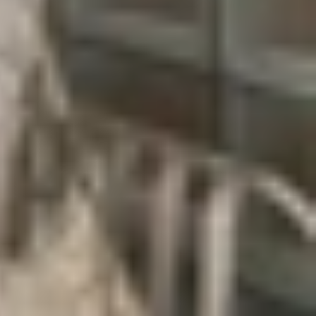
Bài viết này sẽ hướng dẫn chi tiết
cách xử lý lỗi
 Dưới đây là những yếu tố phổ biến:
ạm không chủ ý khi để trong túi hoặc ví.
 âm thanh xung quanh thành lệnh gọi điện.
 kích hoạt cuộc gọi.
 “chạm ma”.
c gọi.
 mong muốn.