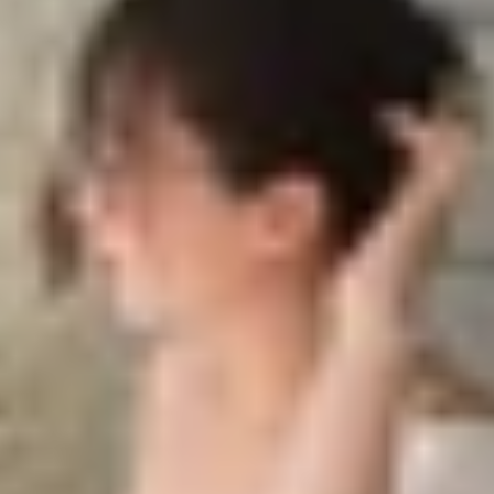
ời khác?
hoại cho người khác
 lại cuộc gọi nhỡ
n cấp
ình trạng khiến không ít người dùng cảm thấy khó chịu, đặc 
 “ma” này có thể gây ra sự bất tiện, từ việc làm phiền