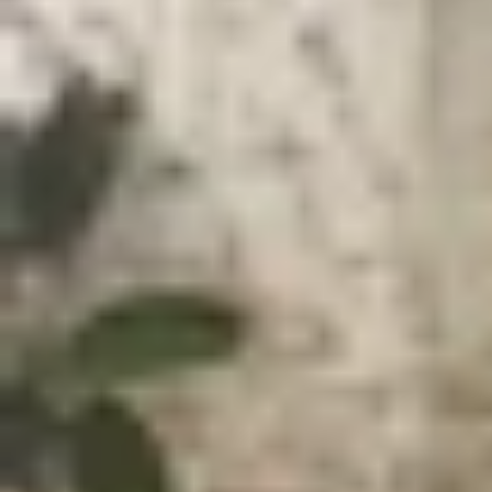
Xem nhanh
Ẩn
1
Tại sao iPhone tự gọi điện thoại cho ngư
2
Cách khắc phục lỗi iPhone tự gọi điện t
2.1
Tắt tính năng Voice Control
2.2
Tắt tính năng Gọi bằng giọng nói và Gọi
2.3
Vô hiệu hóa Siri trên màn hình khóa
2.4
Ngắt kết nối phụ kiện Bluetooth
2.5
Hạn chế bấm nhầm cuộc gọi SOS Khẩ
2.6
Kiểm tra Back Tap và Phím tắt
2.7
Loại trừ lỗi cảm ứng ma
2.8
Cập nhật iOS mới nhất
2.9
Đặt lại cài đặt mạng
3
Lời kết
Lỗi iPhone tự gọi điện thoại cho người khác là t
bạn không hề chạm vào màn hình. Những cuộc gọi