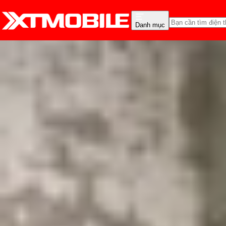
Danh mục
Trang chủ
Tin tức
Thủ thuật
Tin Mới
Đánh Giá - Trên Tay
So Sánh
Tư vấn
Khuy
Cách khắc phục lỗi iPho
Triệu Vy
Ngày đăng:
06/09/2025
Cập nhật:
06/09/2025
Theo dõi XTMobile trên