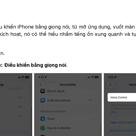
iều khiển iPhone bằng giọng nói, từ mở ứng dụng, vuốt mà
 kích hoạt, nó có thể hiểu nhầm tiếng ồn xung quanh và tự 
n.
ục
Điều khiển bằng giọng nói
.