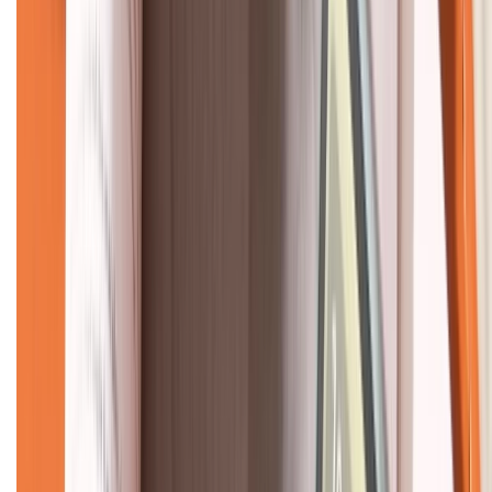
KẾT NỐI VỚI CHÚNG TÔI
CHỨNG NHẬN