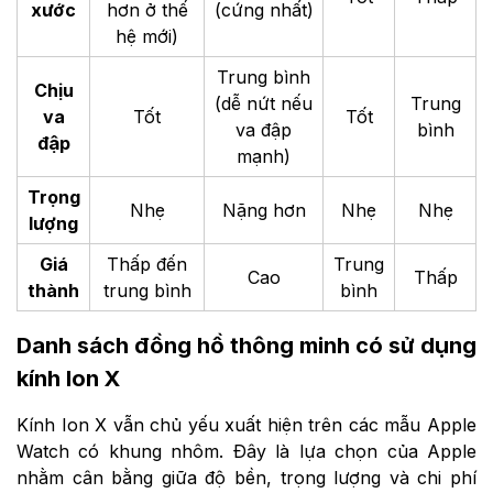
xước
hơn ở thế
(cứng nhất)
hệ mới)
Trung bình
Chịu
(dễ nứt nếu
Trung
va
Tốt
Tốt
va đập
bình
đập
mạnh)
Trọng
Nhẹ
Nặng hơn
Nhẹ
Nhẹ
lượng
Giá
Thấp đến
Trung
Cao
Thấp
thành
trung bình
bình
Danh sách đồng hồ thông minh có sử dụng
kính Ion X
Kính Ion X vẫn chủ yếu xuất hiện trên các mẫu Apple
Watch có khung nhôm. Đây là lựa chọn của Apple
nhằm cân bằng giữa độ bền, trọng lượng và chi phí