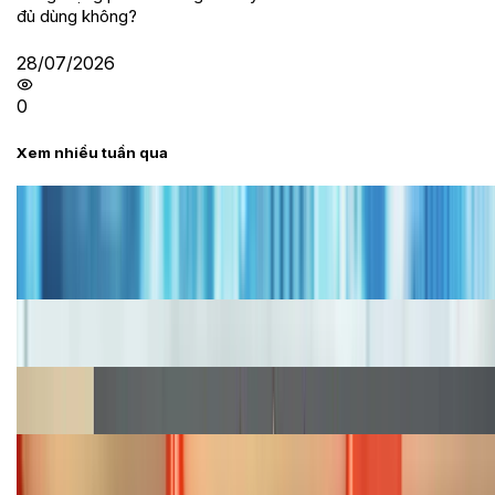
đủ dùng không?
28/07/2026
0
Xem nhiều tuần qua
Tư vấn
Bảng giá iPhone cũ mới nhất trong tháng 8 năm
2026, giá siêu hấp dẫn
Cập nhật bảng giá iPhone năm 2026: Giá tốt, ưu đãi
hấp dẫn
Cập nhật bảng giá Galaxy S23 (Plus, Ultra) cũ, mới
năm 2026
Bảng giá iPhone 15 cập nhật mới nhất tháng
08/2026