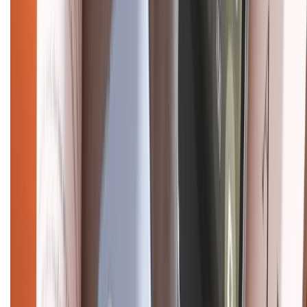
CHỨNG NHẬN
Điện thoại iPhone
iPhone 17 Pro Max
iPhone 17
Pro
iPhone 17
iPhone 16
iPhone 16 Pro Max
iPhone 15
Pro Max
iPhone 15
Điện thoại Samsung
Samsung S26
Ultra
Samsung S26
Samsung S25
iPhone cũ
iPhone 17
cũ
iPhone 16 cũ
iPhone 16 Pro Max cũ
Copyright @2012 HỘ KINH DOANH CỬA HÀNG ĐIỆN THOẠI DI ĐỘNG
XTMOBILE. Số GPKD: 41A8052143 – Cấp ngày 11/05/2023. Địa chỉ: 50