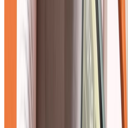
Về chúng tôi
Giới thiệu về XTMobile
Liên hệ hợp tác
Hệ thống cửa hàng bán lẻ
Về trang chủ
Hỗ trợ khách hàng
Mua hàng trả góp
Mua hàng online
Dịch vụ bảo hành mở rộng
Hình thức thanh toán
Tra cứu bảo hành
Tra cứu điểm XTMember
Hướng dẫn mua hàng trả góp