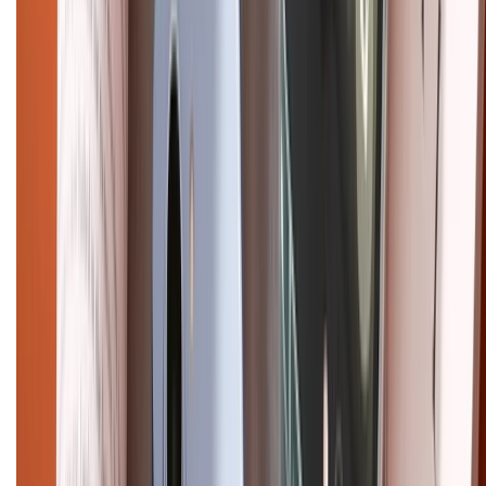
Trần Quang Khải, Phường Tân Định, Quận 1, TP.HCM. Điện thoại:
1800.6229 (Miễn Phí)
Email: xtmobile.sg@gmail.com. Chịu trách nhiệm nội dung: Lê Xuân
Hoà