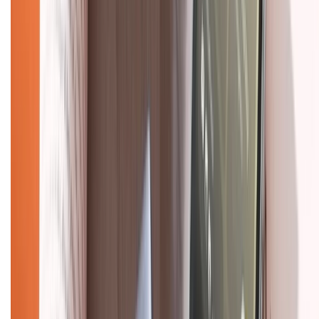
Mua hàng trả góp
Mua hàng online
Dịch vụ bảo hành mở rộng
Hình thức thanh toán
Tra cứu bảo hành
Tra cứu điểm XTMember
Hướng dẫn mua hàng trả góp
Dịch vụ bán hàng B2B
Chính sách
Bảo hành mở rộng
Chính sách dùng sản phẩm 7 ngày miễn phí
Chính sách đổi trả