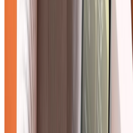
088.99999.33
(09h00 - 18h00)
Trung tâm bảo hành:
028.710.89898
(08h30 - 21h00)
KẾT NỐI VỚI CHÚNG TÔI
Về chúng tôi
Giới thiệu về XTMobile
Liên hệ hợp tác
Hệ thống cửa hàng bán lẻ
Về trang chủ
Hỗ trợ khách hàng