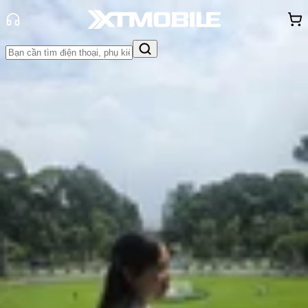
Trang chủ
Tin tức
Hỏi đáp
Tin Mới
Đánh Giá - Trên Tay
So Sánh
Tư vấn
Khuyến
mãi
Thủ thuật
Hỏi đáp
App - Game
Thông báo
Khách
hàng - Sự kiện
Ion X là gì? Giải mã các loại mặt
kính trên smartwatch chi tiết
Hồng Huệ
Ngày đăng:
02/07/2026
Cập nhật:
02/07/2026