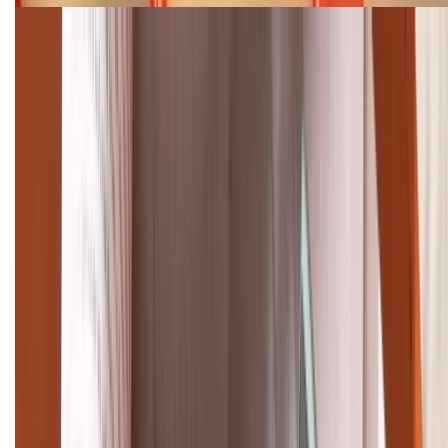
Cập nhật bảng giá điện thoại Samsung tháng 8:
Giảm đến 15.49 triệu
TỔNG ĐÀI HỖ TRỢ
(08H30 - 21H30)
Tư vấn mua hàng (miễn phí):
1800.6229
Khiếu nại - Góp ý:
088.99999.33
Bán hàng doanh nghiệp B2B:
088.99999.22