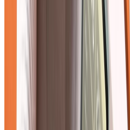
Dịch vụ bán hàng B2B
Chính sách
Bảo hành mở rộng
Chính sách dùng sản phẩm 7 ngày miễn phí
Chính sách đổi trả
Chính sách bảo hành
Chính sách bảo mật thông tin
Chính sách kiểm hàng
TỔNG ĐÀI HỖ TRỢ
Tư vấn mua hàng (miễn phí):
1800.6229
(08h30 - 21h30)
Khiếu nại - Góp ý: