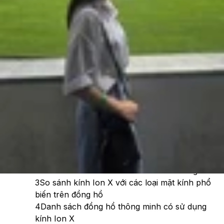
Theo dõi XTMobile trên
Xem nhanh
Ẩn
1
Ion X là gì?
2
Kính Ion X trên smartwatch có ưu điểm gì?
3
So sánh kính Ion X với các loại mặt kính phổ
biến trên đồng hồ
4
Danh sách đồng hồ thông minh có sử dụng
kính Ion X