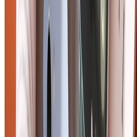
Pro
iPhone 17
iPhone 16
iPhone 16 Pro Max
iPhone 15
Pro Max
iPhone 15
Điện thoại Samsung
Samsung S26
Ultra
Samsung S26
Samsung S25
iPhone cũ
iPhone 17
cũ
iPhone 16 cũ
iPhone 16 Pro Max cũ
Copyright @2012 HỘ KINH DOANH CỬA HÀNG ĐIỆN THOẠI DI ĐỘNG
XTMOBILE. Số GPKD: 41A8052143 – Cấp ngày 11/05/2023. Địa chỉ: 50
Trần Quang Khải, Phường Tân Định, Quận 1, TP.HCM. Điện thoại:
1800.6229 (Miễn Phí)
Email: xtmobile.sg@gmail.com. Chịu trách nhiệm nội dung: Lê Xuân
Hoà