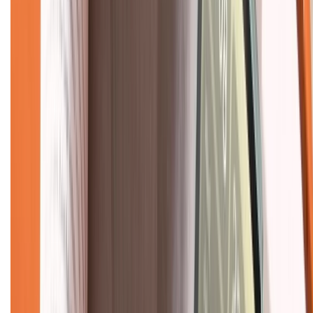
Hình thức thanh toán
Tra cứu bảo hành
Tra cứu điểm XTMember
Hướng dẫn mua hàng trả góp
Dịch vụ bán hàng B2B
Chính sách
Bảo hành mở rộng
Chính sách dùng sản phẩm 7 ngày miễn phí
Chính sách đổi trả
Chính sách bảo hành
Chính sách bảo mật thông tin
Chính sách kiểm hàng