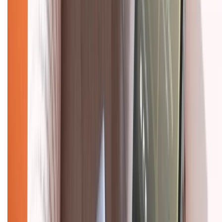
Liên hệ hợp tác
Hệ thống cửa hàng bán lẻ
Về trang chủ
Hỗ trợ khách hàng
Mua hàng trả góp
Mua hàng online
Dịch vụ bảo hành mở rộng
Hình thức thanh toán
Tra cứu bảo hành
Tra cứu điểm XTMember
Hướng dẫn mua hàng trả góp
Dịch vụ bán hàng B2B