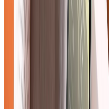
TỔNG ĐÀI HỖ TRỢ
Tư vấn mua hàng (miễn phí):
1800.6229
(08h30 - 21h30)
Khiếu nại - Góp ý:
088.99999.33
(09h00 - 18h00)
Trung tâm bảo hành:
028.710.89898
(08h30 - 21h00)
KẾT NỐI VỚI CHÚNG TÔI
Về chúng tôi
Giới thiệu về XTMobile