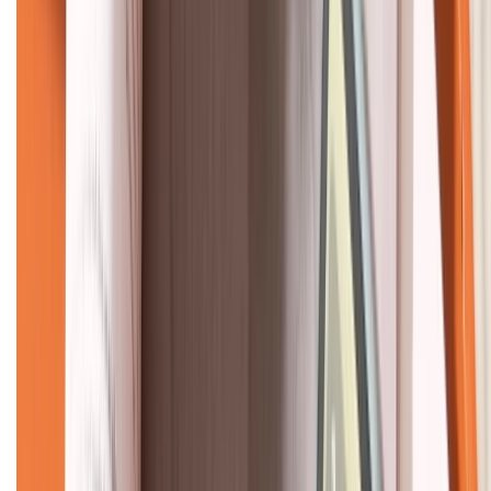
KẾT NỐI VỚI CHÚNG TÔI
CHỨNG NHẬN