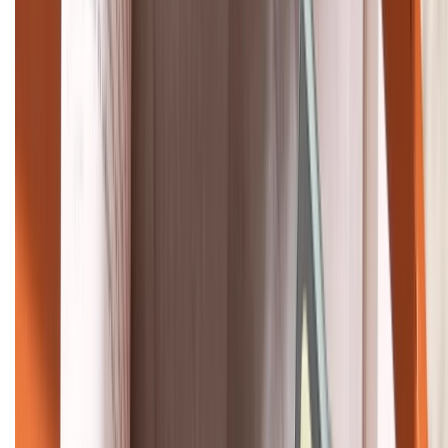
Bán hàng doanh nghiệp B2B:
088.99999.22
HỖ TRỢ THANH TOÁN