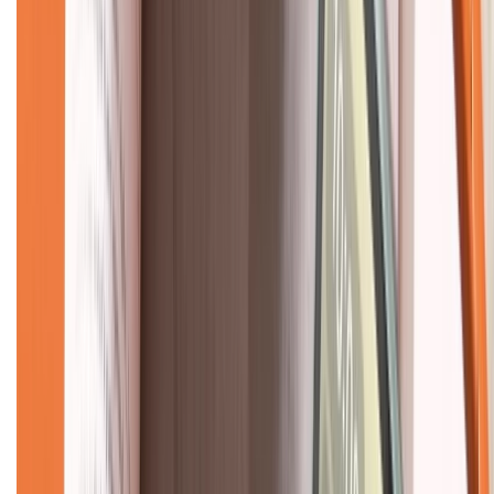
Về chúng tôi
Giới thiệu về XTMobile
Liên hệ hợp tác
Hệ thống cửa hàng bán lẻ
Về trang chủ
Hỗ trợ khách hàng
Mua hàng trả góp
Mua hàng online
Dịch vụ bảo hành mở rộng