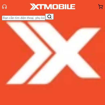
Trang chủ
Tin tức
Thủ thuật
Tin Mới
Đánh Giá - Trên Tay
So Sánh
Tư vấn
Khuyến
mãi
Thủ thuật
Hỏi đáp
App - Game
Thông báo
Khách
hàng - Sự kiện
Hướng dẫn chi tiết 4 cách tra cứu
vận đơn VNPost siêu nhanh
Admin
Ngày đăng:
28/09/2024
Cập nhật:
28/09/2024