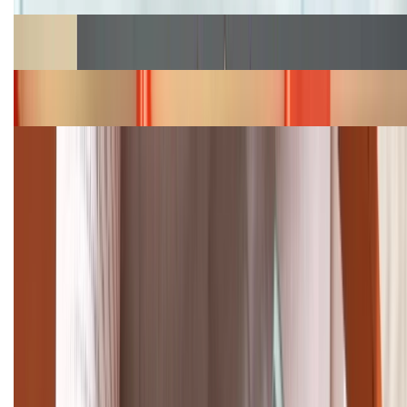
Cập nhật bảng giá Galaxy S23 (Plus, Ultra) cũ, mới
năm 2026
Bảng giá iPhone 15 cập nhật mới nhất tháng
08/2026
Cập nhật bảng giá điện thoại Samsung tháng 8:
Giảm đến 15.49 triệu
TỔNG ĐÀI HỖ TRỢ
(08H30 - 21H30)
Tư vấn mua hàng (miễn phí):
1800.6229
Khiếu nại - Góp ý:
088.99999.33