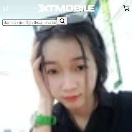
Trang chủ
Tin tức
Thủ thuật
Tin Mới
Đánh Giá - Trên Tay
So Sánh
Tư vấn
Khuyến
mãi
Thủ thuật
Hỏi đáp
App - Game
Thông báo
Khách
hàng - Sự kiện
Cách bảo vệ mặt lưng điện thoại
iPhone tránh trầy xước khi sử dụng
Nguyễn Phan Thảo Nguyên
Ngày đăng:
26/09/2024
Cập nhật:
26/09/2024