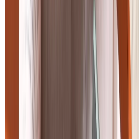
Tư vấn mua hàng (miễn phí):
1800.6229
Khiếu nại - Góp ý:
088.99999.33
Bán hàng doanh nghiệp B2B:
088.99999.22
HỖ TRỢ THANH TOÁN