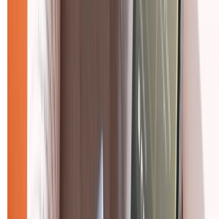
Tra cứu bảo hành
Tra cứu điểm XTMember
Hướng dẫn mua hàng trả góp
Dịch vụ bán hàng B2B
Chính sách
Bảo hành mở rộng
Chính sách dùng sản phẩm 7 ngày miễn phí
Chính sách đổi trả
Chính sách bảo hành
Chính sách bảo mật thông tin
Chính sách kiểm hàng
HỖ TRỢ THANH TOÁN