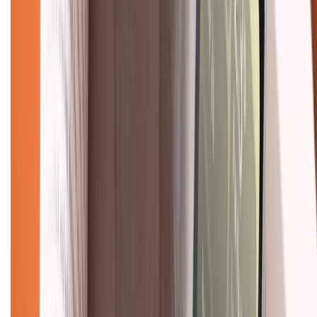
KẾT NỐI VỚI CHÚNG TÔI
Về chúng tôi
Giới thiệu về XTMobile
Liên hệ hợp tác
Hệ thống cửa hàng bán lẻ
Về trang chủ
Hỗ trợ khách hàng
Mua hàng trả góp
Mua hàng online
Dịch vụ bảo hành mở rộng
Hình thức thanh toán