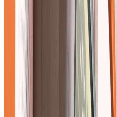
Hỗ trợ khách hàng
Mua hàng trả góp
Mua hàng online
Dịch vụ bảo hành mở rộng
Hình thức thanh toán
Tra cứu bảo hành
Tra cứu điểm XTMember
Hướng dẫn mua hàng trả góp
Dịch vụ bán hàng B2B
Chính sách
Bảo hành mở rộng
Chính sách dùng sản phẩm 7 ngày miễn phí