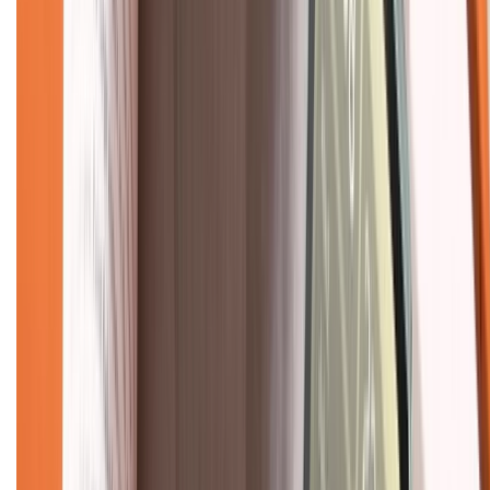
Chính sách đổi trả
Chính sách bảo hành
Chính sách bảo mật thông tin
Chính sách kiểm hàng
TỔNG ĐÀI HỖ TRỢ
Tư vấn mua hàng (miễn phí):
1800.6229
(08h30 - 21h30)
Khiếu nại - Góp ý:
088.99999.33
(09h00 - 18h00)
Trung tâm bảo hành:
028.710.89898
(08h30 - 21h00)