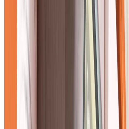
CHỨNG NHẬN
Về chúng tôi
Giới thiệu về XTMobile
Liên hệ hợp tác
Hệ thống cửa hàng bán lẻ
Về trang chủ