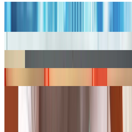
Tư vấn
Bảng giá iPhone cũ mới nhất trong tháng 8 năm
2026, giá siêu hấp dẫn
Cập nhật bảng giá iPhone năm 2026: Giá tốt, ưu đãi
hấp dẫn
Cập nhật bảng giá Galaxy S23 (Plus, Ultra) cũ, mới
năm 2026
Bảng giá iPhone 15 cập nhật mới nhất tháng
08/2026
Cập nhật bảng giá điện thoại Samsung tháng 8:
Giảm đến 15.49 triệu
TỔNG ĐÀI HỖ TRỢ
(08H30 - 21H30)