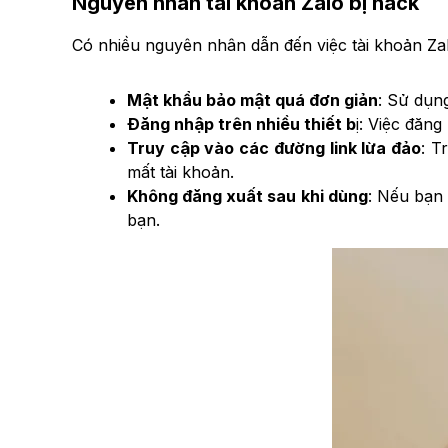
Nguyên nhân tài khoản Zalo bị hack
Có nhiều nguyên nhân dẫn đến việc tài khoản Zal
Mật khẩu bảo mật quá đơn giản
: Sử dụn
Đăng nhập trên nhiều thiết b
ị: Việc đăng
Truy cập vào các đường link lừa đảo
: T
mất tài khoản.
Không đăng xuất sau khi dùng
: Nếu bạn 
bạn.