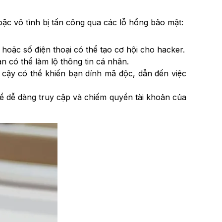
oặc vô tình bị tấn công qua các lỗ hổng bảo mật:
hoặc số điện thoại có thể tạo cơ hội cho hacker.
àn có thể làm lộ thông tin cá nhân.
cậy có thể khiến bạn dính mã độc, dẫn đến việc
hể dễ dàng truy cập và chiếm quyền tài khoản của