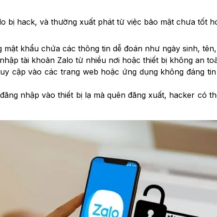
o bị hack, và thường xuất phát từ việc bảo mật chưa tốt h
g mật khẩu chứa các thông tin dễ đoán như ngày sinh, tên, 
 nhập tài khoản Zalo từ nhiều nơi hoặc thiết bị không an to
ruy cập vào các trang web hoặc ứng dụng không đáng tin 
đăng nhập vào thiết bị lạ mà quên đăng xuất, hacker có t