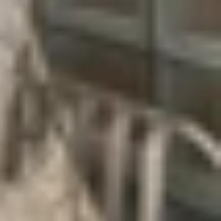
dấu hiệu tài khoản Zalo bị hack, nguyên nhân gây
ưới đây, có khả năng cao tài khoản của bạn đã bị
 nhập mật khẩu mới, có thể hacker đã thay đổi
 tài khoản của bạn từ một thiết bị hoặc địa điểm
hững nội dung lô đề, đường link lừa đảo hoặc bài
 không phải do bạn thực hiện.
guy hiểm mà bạn không hề biết.
nh đại diện, tên hoặc số điện thoại mà bạn không