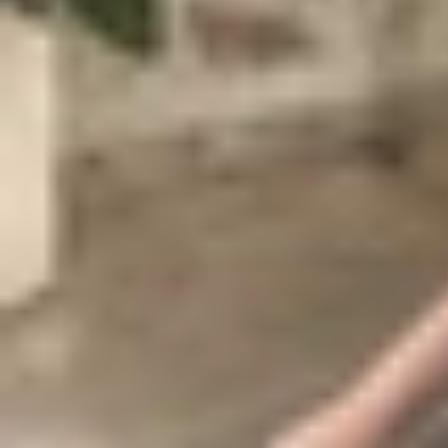
mà các thông tin cá nhân cũng có thể bị đánh cắ
ra và cách lấy lại tài khoản một cách hiệu quả nh
Dấu hiệu tài khoản Zalo bị hack
Khi tài khoản Zalo bị hack, bạn sẽ gặp phải một
xâm phạm:
Mật khẩu Zalo bị thay đổi
: Nếu bạn khô
thông tin này.
Nhận cảnh báo đăng nhập từ thiết bị lạ
:
khác.
Bài đăng lạ xuất hiện trên trang cá nhâ
đăng quảng cáo bất thường.
Hoạt động bất thường trong tài khoản
: 
Tin nhắn lạ được gửi đi
: Tài khoản của bạ
Nhận thông báo thay đổi thông tin tài k
thực hiện, rất có thể tài khoản đã bị hack.