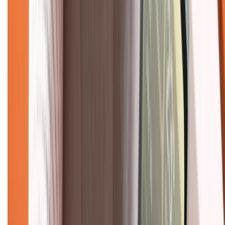
Tư vấn mua hàng (miễn phí):
1800.6229
(08h30 - 21h30)
Khiếu nại - Góp ý:
088.99999.33
(09h00 - 18h00)
Trung tâm bảo hành:
028.710.89898
(08h30 - 21h00)
KẾT NỐI VỚI CHÚNG TÔI
Về chúng tôi
Giới thiệu về XTMobile
Liên hệ hợp tác