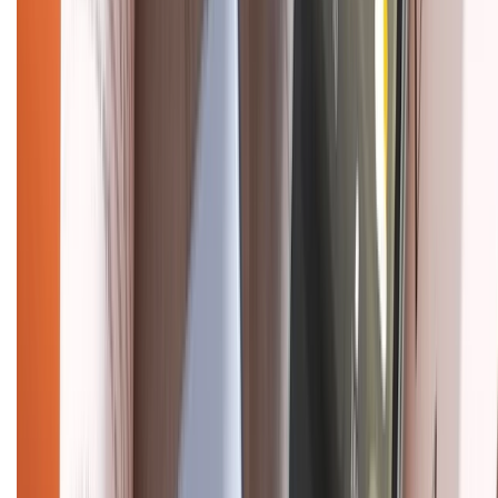
CHỨNG NHẬN
Điện thoại iPhone
iPhone 17 Pro Max
iPhone 17
Pro
iPhone 17
iPhone 16
iPhone 16 Pro Max
iPhone 15
Pro Max
iPhone 15
Điện thoại Samsung
Samsung S26
Ultra
Samsung S26
Samsung S25
iPhone cũ
iPhone 17