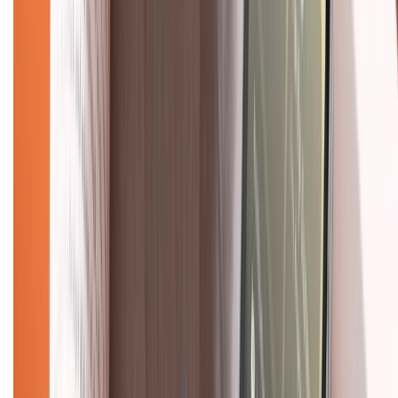
Hệ thống cửa hàng bán lẻ
Về trang chủ
Hỗ trợ khách hàng
Mua hàng trả góp
Mua hàng online
Dịch vụ bảo hành mở rộng
Hình thức thanh toán
Tra cứu bảo hành
Tra cứu điểm XTMember
Hướng dẫn mua hàng trả góp
Dịch vụ bán hàng B2B
Chính sách
Bảo hành mở rộng