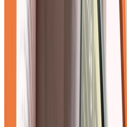
Tra cứu bảo hành
Tra cứu điểm XTMember
Hướng dẫn mua hàng trả góp
Dịch vụ bán hàng B2B
Chính sách
Bảo hành mở rộng
Chính sách dùng sản phẩm 7 ngày miễn phí
Chính sách đổi trả
Chính sách bảo hành
Chính sách bảo mật thông tin
Chính sách kiểm hàng
TỔNG ĐÀI HỖ TRỢ