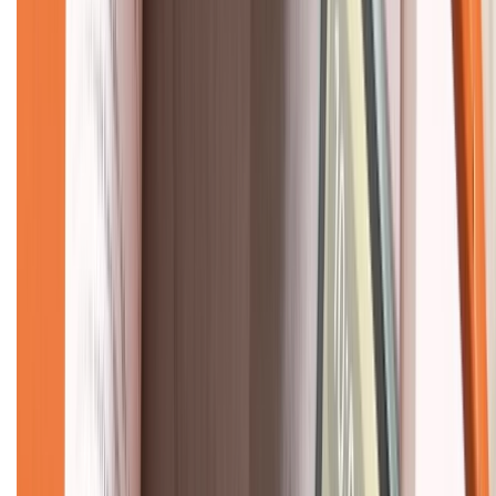
Về chúng tôi
Giới thiệu về XTMobile
Liên hệ hợp tác
Hệ thống cửa hàng bán lẻ
Về trang chủ
Hỗ trợ khách hàng
Mua hàng trả góp
Mua hàng online
Dịch vụ bảo hành mở rộng
Hình thức thanh toán