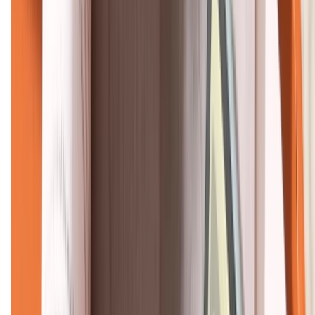
KẾT NỐI VỚI CHÚNG TÔI
CHỨNG NHẬN