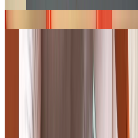
năm 2026
Bảng giá iPhone 15 cập nhật mới nhất tháng
08/2026
Cập nhật bảng giá điện thoại Samsung tháng 8:
Giảm đến 15.49 triệu
TỔNG ĐÀI HỖ TRỢ
(08H30 - 21H30)
Tư vấn mua hàng (miễn phí):
1800.6229
Khiếu nại - Góp ý:
088.99999.33
Bán hàng doanh nghiệp B2B: