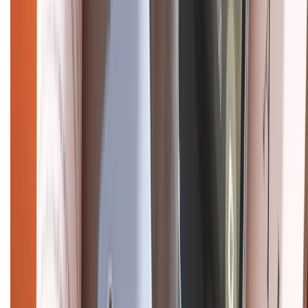
cũ
iPhone 16 cũ
iPhone 16 Pro Max cũ
Copyright @2012 HỘ KINH DOANH CỬA HÀNG ĐIỆN THOẠI DI ĐỘNG
XTMOBILE. Số GPKD: 41A8052143 – Cấp ngày 11/05/2023. Địa chỉ: 50
Trần Quang Khải, Phường Tân Định, Quận 1, TP.HCM. Điện thoại:
1800.6229 (Miễn Phí)
Email: xtmobile.sg@gmail.com. Chịu trách nhiệm nội dung: Lê Xuân
Hoà