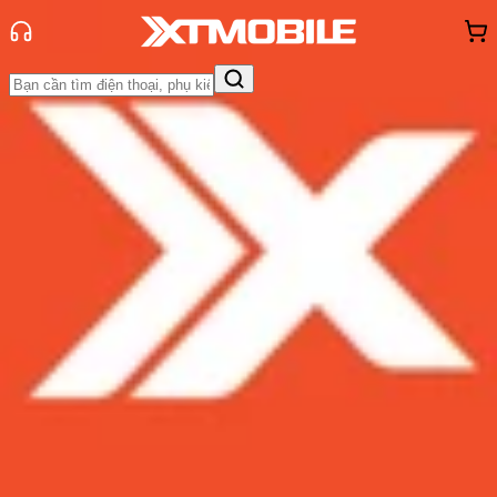
Trang chủ
Tin tức
Thủ thuật
Tin Mới
Đánh Giá - Trên Tay
So Sánh
Tư vấn
Khuyến
mãi
Thủ thuật
Hỏi đáp
App - Game
Thông báo
Khách
hàng - Sự kiện
Hướng dẫn cách bật cookie trên
iPhone, iPad đơn giản nhất
Admin
Ngày đăng:
07/11/2023
Cập nhật:
07/11/2023