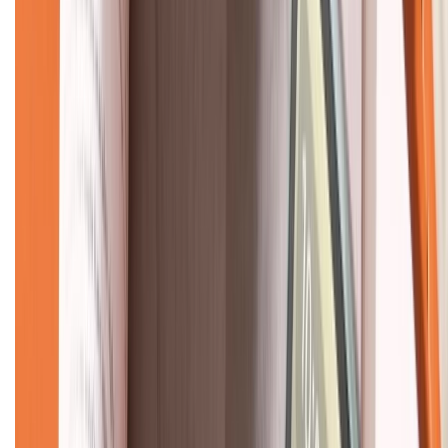
KẾT NỐI VỚI CHÚNG TÔI
CHỨNG NHẬN