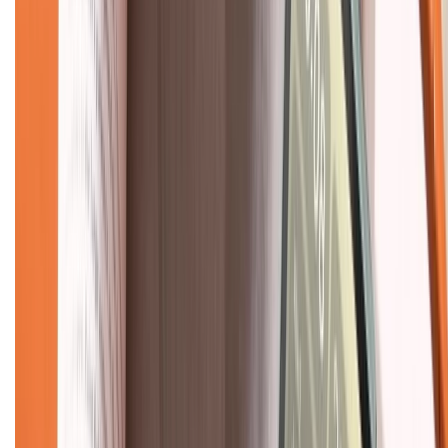
Về chúng tôi
Giới thiệu về XTMobile
Liên hệ hợp tác
Hệ thống cửa hàng bán lẻ
Về trang chủ
Hỗ trợ khách hàng
Mua hàng trả góp
Mua hàng online
Dịch vụ bảo hành mở rộng
Hình thức thanh toán
Tra cứu bảo hành