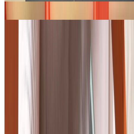
Bảng giá iPhone 15 cập nhật mới nhất tháng
08/2026
Cập nhật bảng giá điện thoại Samsung tháng 8:
Giảm đến 15.49 triệu
TỔNG ĐÀI HỖ TRỢ
(08H30 - 21H30)
Tư vấn mua hàng (miễn phí):
1800.6229
Khiếu nại - Góp ý:
088.99999.33
Bán hàng doanh nghiệp B2B:
088.99999.22