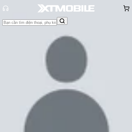
Trang chủ
Tin tức
Thủ thuật
Tin Mới
Đánh Giá - Trên Tay
So Sánh
Tư vấn
Khuyến
mãi
Thủ thuật
Hỏi đáp
App - Game
Thông báo
Khách
hàng - Sự kiện
Cách tắt tiếng khi vừa mở Tiktok
đơn giản mà không phải ai cũng biết
Cam Ngoan
Ngày đăng:
10/07/2023
Cập nhật:
10/07/2023