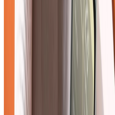
Tra cứu điểm XTMember
Hướng dẫn mua hàng trả góp
Dịch vụ bán hàng B2B
Chính sách
Bảo hành mở rộng
Chính sách dùng sản phẩm 7 ngày miễn phí
Chính sách đổi trả
Chính sách bảo hành
Chính sách bảo mật thông tin
Chính sách kiểm hàng
TỔNG ĐÀI HỖ TRỢ
Tư vấn mua hàng (miễn phí):