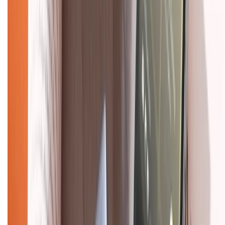
1800.6229
(08h30 - 21h30)
Khiếu nại - Góp ý:
088.99999.33
(09h00 - 18h00)
Trung tâm bảo hành:
028.710.89898
(08h30 - 21h00)
KẾT NỐI VỚI CHÚNG TÔI
Về chúng tôi
Giới thiệu về XTMobile
Liên hệ hợp tác
Hệ thống cửa hàng bán lẻ