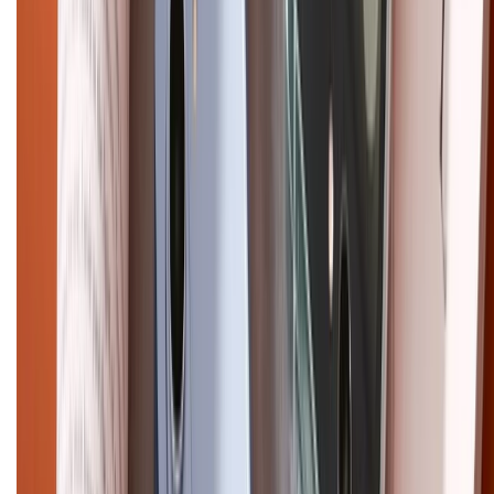
CHỨNG NHẬN
Điện thoại iPhone
iPhone 17 Pro Max
iPhone 17
Pro
iPhone 17
iPhone 16
iPhone 16 Pro Max
iPhone 15
Pro Max
iPhone 15
Điện thoại Samsung
Samsung S26
Ultra
Samsung S26
Samsung S25
iPhone cũ
iPhone 17
cũ
iPhone 16 cũ
iPhone 16 Pro Max cũ