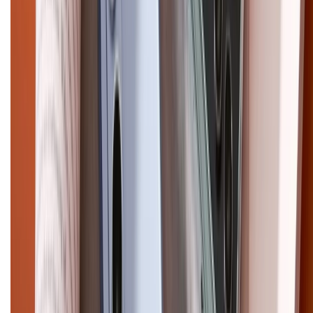
Copyright @2012 HỘ KINH DOANH CỬA HÀNG ĐIỆN THOẠI DI ĐỘNG
XTMOBILE. Số GPKD: 41A8052143 – Cấp ngày 11/05/2023. Địa chỉ: 50
Trần Quang Khải, Phường Tân Định, Quận 1, TP.HCM. Điện thoại:
1800.6229 (Miễn Phí)
Email: xtmobile.sg@gmail.com. Chịu trách nhiệm nội dung: Lê Xuân
Hoà