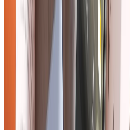
Về trang chủ
Hỗ trợ khách hàng
Mua hàng trả góp
Mua hàng online
Dịch vụ bảo hành mở rộng
Hình thức thanh toán
Tra cứu bảo hành
Tra cứu điểm XTMember
Hướng dẫn mua hàng trả góp
Dịch vụ bán hàng B2B
Chính sách
Bảo hành mở rộng