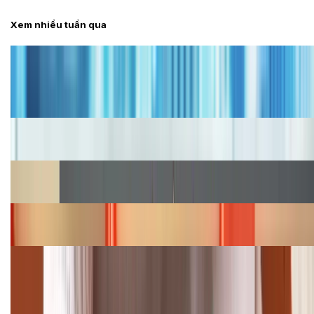
Xem nhiều tuần qua
Tư vấn
Bảng giá iPhone cũ mới nhất trong tháng 8 năm
2026, giá siêu hấp dẫn
Cập nhật bảng giá iPhone năm 2026: Giá tốt, ưu đãi
hấp dẫn
Cập nhật bảng giá Galaxy S23 (Plus, Ultra) cũ, mới
năm 2026
Bảng giá iPhone 15 cập nhật mới nhất tháng
08/2026
Cập nhật bảng giá điện thoại Samsung tháng 8:
Giảm đến 15.49 triệu
TỔNG ĐÀI HỖ TRỢ