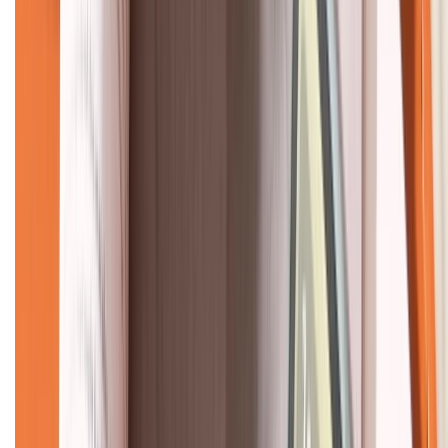
CHỨNG NHẬN
Về chúng tôi
Giới thiệu về XTMobile
Liên hệ hợp tác