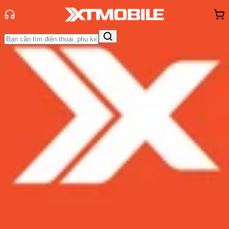
Trang chủ
Tin tức
Thủ thuật
Tin Mới
Đánh Giá - Trên Tay
So Sánh
Tư vấn
Khuyến
mãi
Thủ thuật
Hỏi đáp
App - Game
Thông báo
Khách
hàng - Sự kiện
5 cách lấy nhạc TikTok làm nhạc
chuông điện thoại cực đơn giản
Admin
Ngày đăng:
27/02/2024
Cập nhật:
27/02/2024