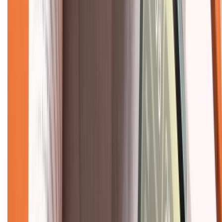
Bảo hành mở rộng
Chính sách dùng sản phẩm 7 ngày miễn phí
Chính sách đổi trả
Chính sách bảo hành
Chính sách bảo mật thông tin
Chính sách kiểm hàng
TỔNG ĐÀI HỖ TRỢ
Tư vấn mua hàng (miễn phí):
1800.6229
(08h30 - 21h30)
Khiếu nại - Góp ý:
088.99999.33
(09h00 - 18h00)
Trung tâm bảo hành:
028.710.89898
(08h30 - 21h00)