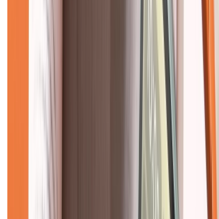
Hệ thống cửa hàng bán lẻ
Về trang chủ
Hỗ trợ khách hàng
Mua hàng trả góp
Mua hàng online
Dịch vụ bảo hành mở rộng
Hình thức thanh toán
Tra cứu bảo hành
Tra cứu điểm XTMember
Hướng dẫn mua hàng trả góp
Dịch vụ bán hàng B2B
Chính sách