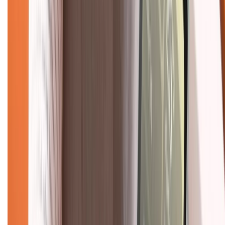
KẾT NỐI VỚI CHÚNG TÔI
Về chúng tôi
Giới thiệu về XTMobile
Liên hệ hợp tác
Hệ thống cửa hàng bán lẻ
Về trang chủ
Hỗ trợ khách hàng
Mua hàng trả góp
Mua hàng online