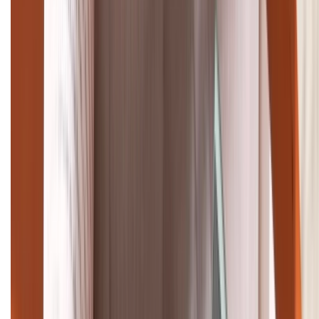
(08H30 - 21H30)
Tư vấn mua hàng (miễn phí):
1800.6229
Khiếu nại - Góp ý:
088.99999.33
Bán hàng doanh nghiệp B2B:
088.99999.22
HỖ TRỢ THANH TOÁN