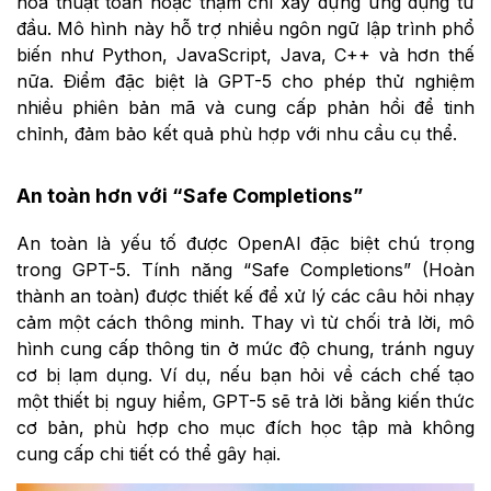
hóa thuật toán hoặc thậm chí xây dựng ứng dụng từ
đầu. Mô hình này hỗ trợ nhiều ngôn ngữ lập trình phổ
biến như Python, JavaScript, Java, C++ và hơn thế
nữa. Điểm đặc biệt là GPT-5 cho phép thử nghiệm
nhiều phiên bản mã và cung cấp phản hồi để tinh
chỉnh, đảm bảo kết quả phù hợp với nhu cầu cụ thể.
An toàn hơn với “Safe Completions”
An toàn là yếu tố được OpenAI đặc biệt chú trọng
trong GPT-5. Tính năng “Safe Completions” (Hoàn
thành an toàn) được thiết kế để xử lý các câu hỏi nhạy
cảm một cách thông minh. Thay vì từ chối trả lời, mô
hình cung cấp thông tin ở mức độ chung, tránh nguy
cơ bị lạm dụng. Ví dụ, nếu bạn hỏi về cách chế tạo
một thiết bị nguy hiểm, GPT-5 sẽ trả lời bằng kiến thức
cơ bản, phù hợp cho mục đích học tập mà không
cung cấp chi tiết có thể gây hại.