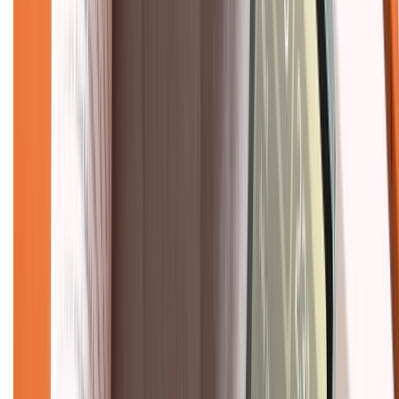
TỔNG ĐÀI HỖ TRỢ
Tư vấn mua hàng (miễn phí):
1800.6229
(08h30 - 21h30)
Khiếu nại - Góp ý:
088.99999.33
(09h00 - 18h00)
Trung tâm bảo hành:
028.710.89898
(08h30 - 21h00)
KẾT NỐI VỚI CHÚNG TÔI
Về chúng tôi