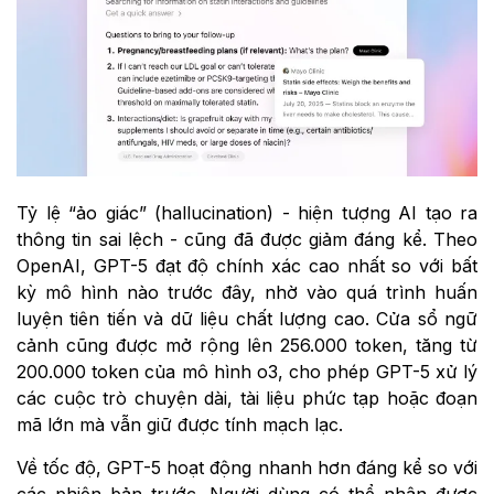
Tỷ lệ “ảo giác” (hallucination) - hiện tượng AI tạo ra
thông tin sai lệch - cũng đã được giảm đáng kể. Theo
OpenAI, GPT-5 đạt độ chính xác cao nhất so với bất
kỳ mô hình nào trước đây, nhờ vào quá trình huấn
luyện tiên tiến và dữ liệu chất lượng cao. Cửa sổ ngữ
cảnh cũng được mở rộng lên 256.000 token, tăng từ
200.000 token của mô hình o3, cho phép GPT-5 xử lý
các cuộc trò chuyện dài, tài liệu phức tạp hoặc đoạn
mã lớn mà vẫn giữ được tính mạch lạc.
Về tốc độ, GPT-5 hoạt động nhanh hơn đáng kể so với
các phiên bản trước. Người dùng có thể nhận được