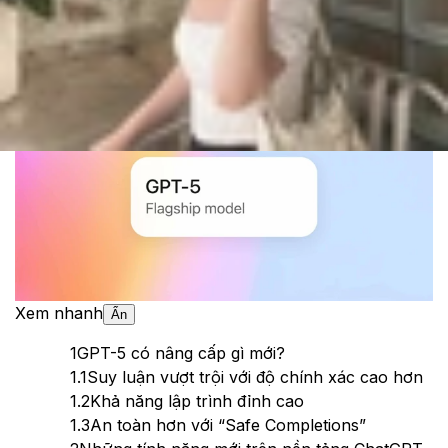
Cập nhật:
08/08/2025
Theo dõi XTMobile trên
Xem nhanh
Ẩn
1
GPT-5 có nâng cấp gì mới?
1.1
Suy luận vượt trội với độ chính xác cao hơn
1.2
Khả năng lập trình đỉnh cao
1.3
An toàn hơn với “Safe Completions”