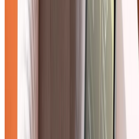
Giới thiệu về XTMobile
Liên hệ hợp tác
Hệ thống cửa hàng bán lẻ
Về trang chủ
Hỗ trợ khách hàng
Mua hàng trả góp
Mua hàng online
Dịch vụ bảo hành mở rộng
Hình thức thanh toán
Tra cứu bảo hành
Tra cứu điểm XTMember
Hướng dẫn mua hàng trả góp
Dịch vụ bán hàng B2B