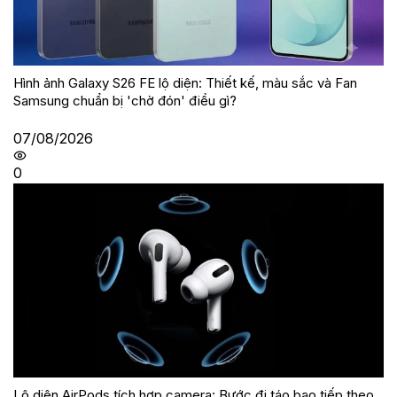
Hình ảnh Galaxy S26 FE lộ diện: Thiết kế, màu sắc và Fan
Samsung chuẩn bị 'chờ đón' điều gì?
07/08/2026
0
Lộ diện AirPods tích hợp camera: Bước đi táo bạo tiếp theo