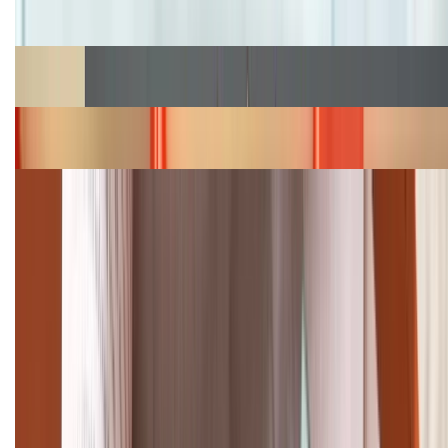
hấp dẫn
Cập nhật bảng giá Galaxy S23 (Plus, Ultra) cũ, mới
năm 2026
Bảng giá iPhone 15 cập nhật mới nhất tháng
08/2026
Cập nhật bảng giá điện thoại Samsung tháng 8:
Giảm đến 15.49 triệu
TỔNG ĐÀI HỖ TRỢ
(08H30 - 21H30)
Tư vấn mua hàng (miễn phí):
1800.6229
Khiếu nại - Góp ý: