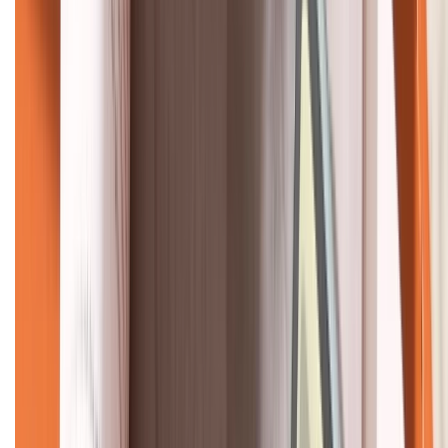
KẾT NỐI VỚI CHÚNG TÔI
CHỨNG NHẬN