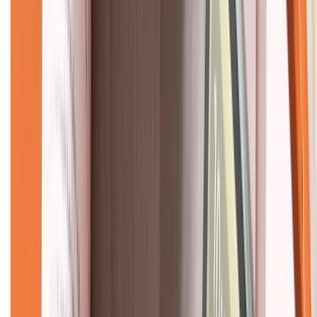
Về chúng tôi
Giới thiệu về XTMobile
Liên hệ hợp tác
Hệ thống cửa hàng bán lẻ
Về trang chủ
Hỗ trợ khách hàng
Mua hàng trả góp
Mua hàng online