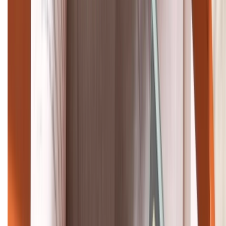
088.99999.33
Bán hàng doanh nghiệp B2B:
088.99999.22
HỖ TRỢ THANH TOÁN