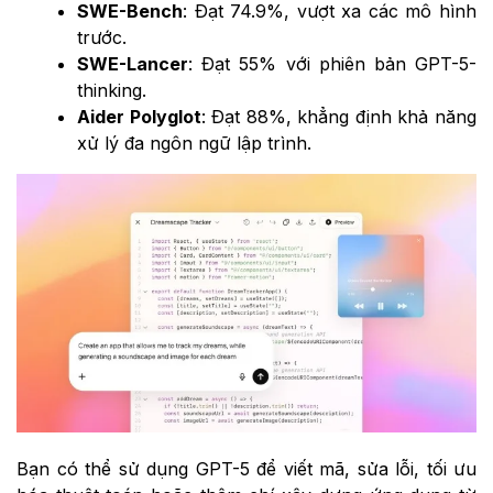
SWE-Bench
: Đạt 74.9%, vượt xa các mô hình
trước.
SWE-Lancer
: Đạt 55% với phiên bản GPT-5-
thinking.
Aider Polyglot
: Đạt 88%, khẳng định khả năng
xử lý đa ngôn ngữ lập trình.
Bạn có thể sử dụng GPT-5 để viết mã, sửa lỗi, tối ưu