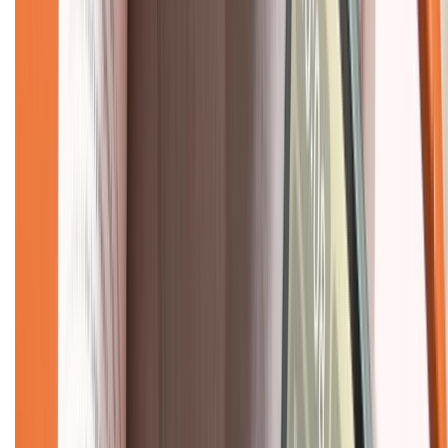
Dịch vụ bảo hành mở rộng
Hình thức thanh toán
Tra cứu bảo hành
Tra cứu điểm XTMember
Hướng dẫn mua hàng trả góp
Dịch vụ bán hàng B2B
Chính sách
Bảo hành mở rộng
Chính sách dùng sản phẩm 7 ngày miễn phí
Chính sách đổi trả
Chính sách bảo hành
Chính sách bảo mật thông tin
Chính sách kiểm hàng