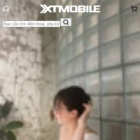
Trang chủ
Tin tức
Tin Mới
Tin Mới
Đánh Giá - Trên Tay
So Sánh
Tư vấn
Khuyến
mãi
Thủ thuật
Hỏi đáp
App - Game
Thông báo
Khách
hàng - Sự kiện
GPT-5 ra mắt: Hướng dẫn trải
nghiệm miễn phí cho tất cả người
dùng!
Triệu Vy
Ngày đăng:
08/08/2025