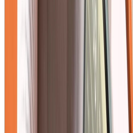
Dịch vụ bán hàng B2B
Chính sách
Bảo hành mở rộng
Chính sách dùng sản phẩm 7 ngày miễn phí
Chính sách đổi trả
Chính sách bảo hành
Chính sách bảo mật thông tin
Chính sách kiểm hàng
TỔNG ĐÀI HỖ TRỢ
Tư vấn mua hàng (miễn phí):
1800.6229
(08h30 - 21h30)
Khiếu nại - Góp ý: