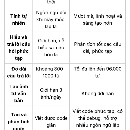
thời
Ngôn ngữ đôi
Tính tự
Mượt mà, linh hoạt và
khi máy móc,
nhiên
sáng tạo hơn
lặp lại
Hiểu và
Giới hạn, dễ
trả lời câu
Phân tích tốt các câu
hiểu sai câu
hỏi phức
dài, phức tạp
hỏi dài
tạp
Độ dài
Khoảng 800 -
Tối đa lên đến 96.000
câu trả lời
1000 từ
từ
Tạo ảnh
Giới hạn 3
từ văn
Không dới hạn
ảnh/ngày
bản
Viết code phức tạp, có
Tạo và
Viết được code
thể debug, hỗ trợ
phân tích
giản
nhiều ngôn ngữ lập
code