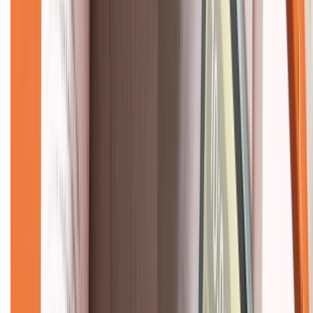
Về chúng tôi
Giới thiệu về XTMobile
Liên hệ hợp tác
Hệ thống cửa hàng bán lẻ
Về trang chủ
Hỗ trợ khách hàng
Mua hàng trả góp
Mua hàng online
Dịch vụ bảo hành mở rộng
Hình thức thanh toán
Tra cứu bảo hành
Tra cứu điểm XTMember
Hướng dẫn mua hàng trả góp