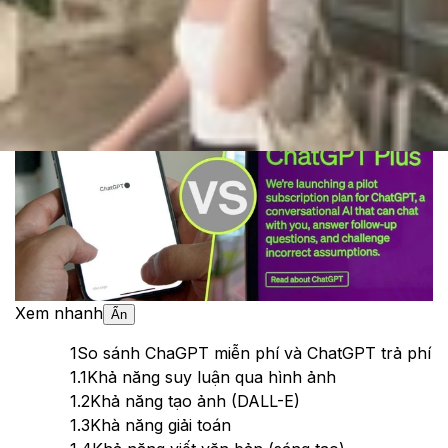
Cập nhật:
08/05/2025
Theo dõi XTMobile trên
Xem nhanh
Ẩn
1
So sánh ChaGPT miễn phí và ChatGPT trả phí
1.1
Khả năng suy luận qua hình ảnh
1.2
Khả năng tạo ảnh (DALL-E)
1.3
Khà năng giải toán