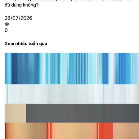
đủ dùng không?
28/07/2026
0
Xem nhiều tuần qua
Tư vấn
Bảng giá iPhone cũ mới nhất trong tháng 8 năm
2026, giá siêu hấp dẫn
Cập nhật bảng giá iPhone năm 2026: Giá tốt, ưu đãi
hấp dẫn
Cập nhật bảng giá Galaxy S23 (Plus, Ultra) cũ, mới
năm 2026
Bảng giá iPhone 15 cập nhật mới nhất tháng
08/2026