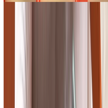
Cập nhật bảng giá điện thoại Samsung tháng 8:
Giảm đến 15.49 triệu
TỔNG ĐÀI HỖ TRỢ
(08H30 - 21H30)
Tư vấn mua hàng (miễn phí):
1800.6229
Khiếu nại - Góp ý:
088.99999.33
Bán hàng doanh nghiệp B2B:
088.99999.22