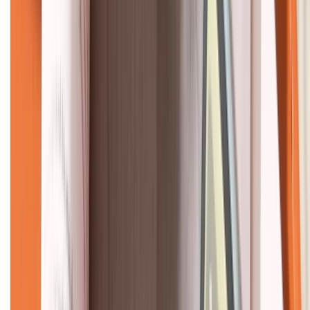
KẾT NỐI VỚI CHÚNG TÔI
CHỨNG NHẬN