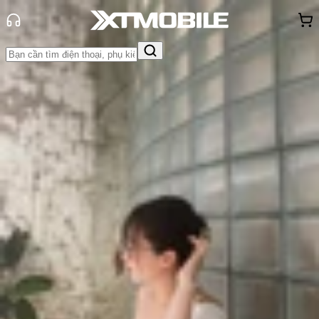
Trang chủ
Tin tức
Hỏi đáp
Tin Mới
Đánh Giá - Trên Tay
So Sánh
Tư vấn
Khuyến
mãi
Thủ thuật
Hỏi đáp
App - Game
Thông báo
Khách
hàng - Sự kiện
Nên dùng ChatGPT miễn phí hay trả
phí? So sánh sự khác biệt của hai
phiên bản
Triệu Vy
Ngày đăng:
08/05/2025