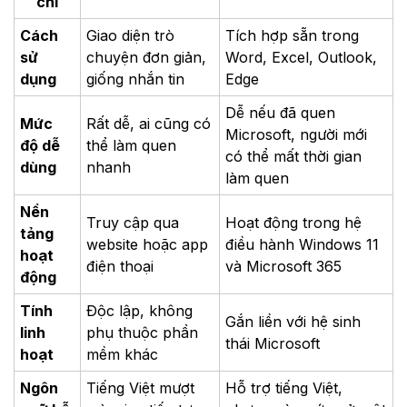
chí
Cách
Giao diện trò
Tích hợp sẵn trong
sử
chuyện đơn giản,
Word, Excel, Outlook,
dụng
giống nhắn tin
Edge
Dễ nếu đã quen
Mức
Rất dễ, ai cũng có
Microsoft, người mới
độ dễ
thể làm quen
có thể mất thời gian
dùng
nhanh
làm quen
Nền
Truy cập qua
Hoạt động trong hệ
tảng
website hoặc app
điều hành Windows 11
hoạt
điện thoại
và Microsoft 365
động
Tính
Độc lập, không
Gắn liền với hệ sinh
linh
phụ thuộc phần
thái Microsoft
hoạt
mềm khác
Ngôn
Tiếng Việt mượt
Hỗ trợ tiếng Việt,