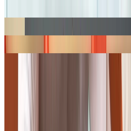
Cập nhật bảng giá iPhone năm 2026: Giá tốt, ưu đãi
hấp dẫn
Cập nhật bảng giá Galaxy S23 (Plus, Ultra) cũ, mới
năm 2026
Bảng giá iPhone 15 cập nhật mới nhất tháng
08/2026
Cập nhật bảng giá điện thoại Samsung tháng 8:
Giảm đến 15.49 triệu
TỔNG ĐÀI HỖ TRỢ
(08H30 - 21H30)
Tư vấn mua hàng (miễn phí):
1800.6229
Khiếu nại - Góp ý: