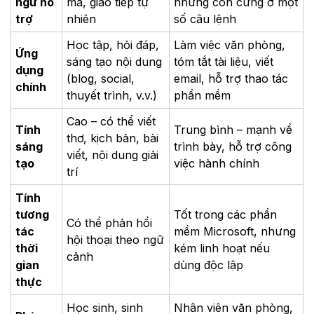
ngữ hỗ
mà, giao tiếp tự
nhưng còn cứng ở một
trợ
nhiên
số câu lệnh
Học tập, hỏi đáp,
Làm việc văn phòng,
Ứng
sáng tạo nội dung
tóm tắt tài liệu, viết
dụng
(blog, social,
email, hỗ trợ thao tác
chính
thuyết trình, v.v.)
phần mềm
Cao – có thể viết
Tính
Trung bình – mạnh về
thơ, kịch bản, bài
sáng
trình bày, hỗ trợ công
viết, nội dung giải
tạo
việc hành chính
trí
Tính
tương
Tốt trong các phần
Có thể phản hồi
tác
mềm Microsoft, nhưng
hội thoại theo ngữ
thời
kém linh hoạt nếu
cảnh
gian
dùng độc lập
thực
Học sinh, sinh
Nhân viên văn phòng,