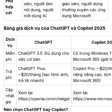
Phù
viên, người làm
giáo viên, người dùng
hợp
nội dung, người
thường xuyên các ứng
với
mới dùng AI
dụng Microsoft
Bảng giá dịch vụ của ChatGPT và Copilot 2025
Dịch
ChatGPT
Copilot 2
vụ
Miễn
ChatGPT 3.5: Đủ dùng cho
Có trong Windows 11
phí
việc cơ bản
Microsoft 365 (giới 
ChatGPT Plus:
Copilot Pro: ~$20/th
Trả
~$20/tháng (tạo hình ảnh,
năng nâng cao, tích
phí
trả lời nhanh)
Microsoft 365)
Cập
Xem tại:
Xem tại:
nhật
https://openai.com/chatgpt
https://www.microso
giá
Nên chọn ChatGPT hay Copilot?​