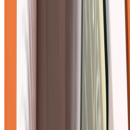
Chính sách kiểm hàng
TỔNG ĐÀI HỖ TRỢ
Tư vấn mua hàng (miễn phí):
1800.6229
(08h30 - 21h30)
Khiếu nại - Góp ý:
088.99999.33
(09h00 - 18h00)
Trung tâm bảo hành:
028.710.89898
(08h30 - 21h00)
KẾT NỐI VỚI CHÚNG TÔI
Về chúng tôi