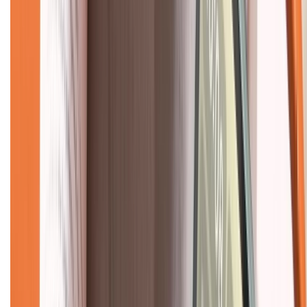
Dịch vụ bảo hành mở rộng
Hình thức thanh toán
Tra cứu bảo hành
Tra cứu điểm XTMember
Hướng dẫn mua hàng trả góp
Dịch vụ bán hàng B2B
Chính sách
Bảo hành mở rộng
Chính sách dùng sản phẩm 7 ngày miễn phí
Chính sách đổi trả
Chính sách bảo hành
Chính sách bảo mật thông tin