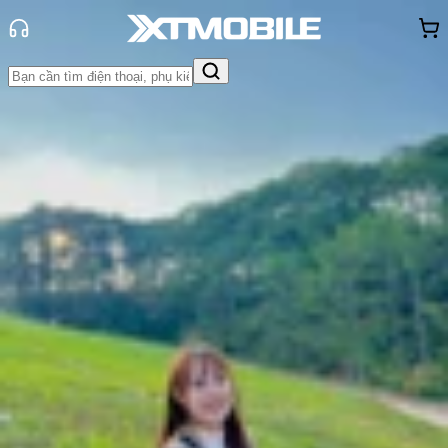
Trang chủ
Tin tức
So Sánh
Tin Mới
Đánh Giá - Trên Tay
So Sánh
Tư vấn
Khuyến
mãi
Thủ thuật
Hỏi đáp
App - Game
Thông báo
Khách
hàng - Sự kiện
So sánh ChatGPT và Copilot 2025:
Trợ lý AI nào đáng dùng hơn?
Thùy Nguyễn
Ngày đăng:
26/06/2025
Cập nhật:
26/06/2025