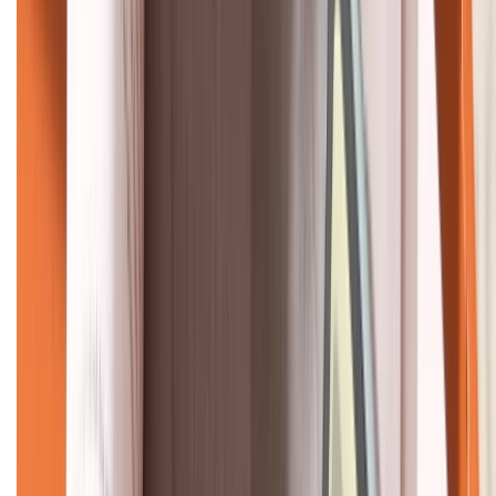
KẾT NỐI VỚI CHÚNG TÔI
CHỨNG NHẬN