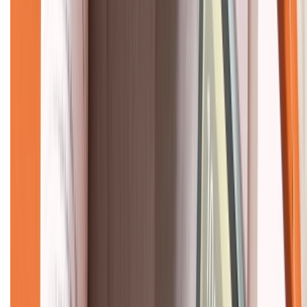
Về chúng tôi
Giới thiệu về XTMobile
Liên hệ hợp tác
Hệ thống cửa hàng bán lẻ
Về trang chủ
Hỗ trợ khách hàng
Mua hàng trả góp
Mua hàng online