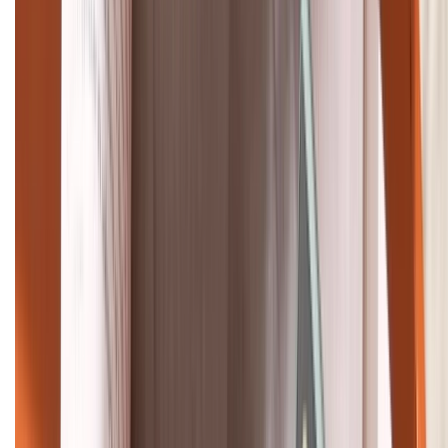
088.99999.33
Bán hàng doanh nghiệp B2B:
088.99999.22
HỖ TRỢ THANH TOÁN