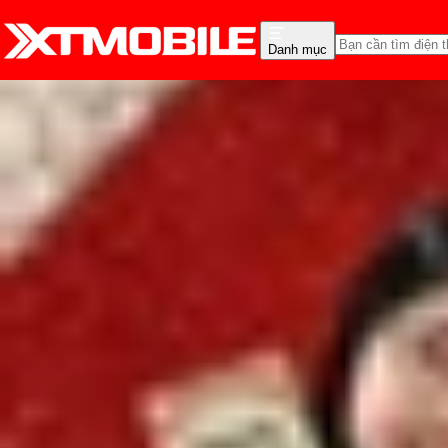
Danh mục
Trang chủ
Tin tức
Tin Mới
Tin Mới
Đánh Giá - Trên Tay
So Sánh
Tư vấn
Khuy
Galaxy Note 20 chính th
Lê Thị Huỳnh Như
Ngày đăng:
04/09/2025
Cập nhật:
04/09/2025
Theo dõi XTMobile trên