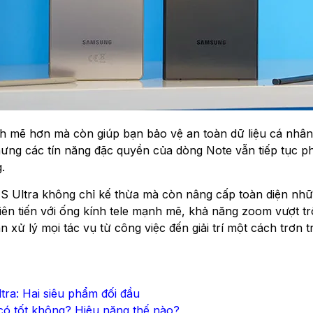
h mẽ hơn mà còn giúp bạn bảo vệ an toàn dữ liệu cá nhân 
ưng các tín năng đặc quyền của dòng Note vẫn tiếp tục 
.
 S Ultra không chỉ kế thừa mà còn nâng cấp toàn diện nhữn
ên tiến với ống kính tele mạnh mẽ, khả năng zoom vượt t
 xử lý mọi tác vụ từ công việc đến giải trí một cách trơn t
a: Hai siêu phẩm đối đầu
có tốt không? Hiệu năng thế nào?