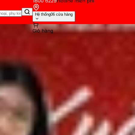
1800 6229
Hotline miễn phí
Hệ thống
06 cửa hàng
Giỏ hàng
ến mãi
Thủ thuật
Hỏi đáp
App - Game
Thông báo
Khách hàng 
ức bị 'khai tử': Samsung ng