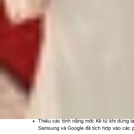
Xem nhanh
Ẩn
1
Galaxy Note 20 ngừng cập nhật
Sau 5 năm ra mắt,
Samsung
đã chính thức ngừng
thiết bị này sẽ không còn nhận được các bản cậ
bất ngờ cho những người yêu thích dòng Note, kh
Galaxy Note 20 ngừng cập nhật
Việc một chiếc điện thoại không còn được cập nhậ
Rủi ro bảo mật: Thiết bị của bạn sẽ trở n
hoặc các tệp quan trọng, chúng sẽ không
Thiếu các tính năng mới: Kể từ khi dừng lạ
Samsung và Google đã tích hợp vào các p