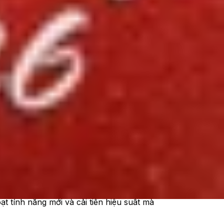
 20 Ultra. Điều này đồng nghĩa với việc các
hàng quý nữa. Đây là một tin buồn nhưng không
i cùng trong lịch sử của Samsung.
đại số hiện nay.
 lưu trữ dữ liệu cá nhân, thông tin ngân hàng
ạt tính năng mới và cải tiến hiệu suất mà