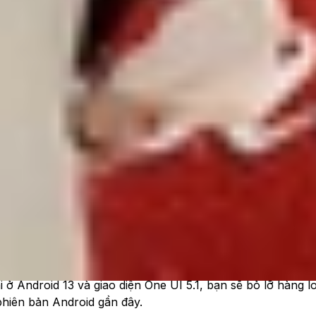
 hỗ trợ phần mềm cho dòng Galaxy Note 20 và Galaxy Note
p nhật hệ điều hành (OS) và bản vá bảo mật hàng tháng, 
i hai phiên bản này chính là những chiếc Galaxy Note cuố
t bảo mật là một vấn đề nghiêm trọng, đặc biệt trong thời 
ên dễ bị tấn công hơn bởi các lỗ hổng bảo mật mới. Nếu bạn
 còn được an toàn.
i ở Android 13 và giao diện One UI 5.1, bạn sẽ bỏ lỡ hàng lo
hiên bản Android gần đây.