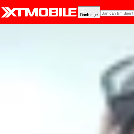
Danh mục
Trang chủ
Tin tức
Tin Mới
Tin Mới
Đánh Giá - Trên Tay
So Sánh
Tư vấn
Khuy
Cấu hình và điểm số 
trước giờ G
Nguyễn Phan Thảo Nguyên
Ngày đăng:
05/08/2020
Cập nhật:
05/08/2020