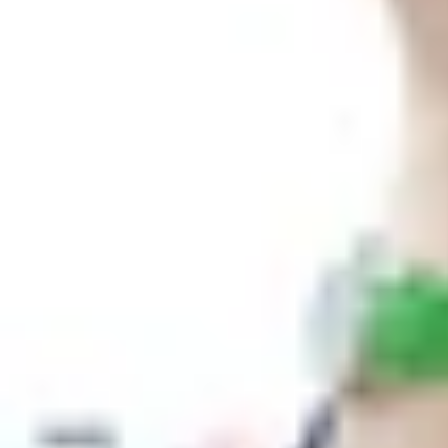
Xem nhanh
Ẩn
1
Cách đây không lâu, cấu hình Galaxy Not
990. Dựa trên dữ liệu cho thấy máy đạt điê
Cách đây không lâu, cấu hình Galaxy N
đi kèm chip Exynos 990. Dựa trên dữ liệ
Cũng trên dữ liệu từ Geekbench, mới đây một mode
điểm số đơn lõi là 822 và đa lõi là 2159 điểm. 
chip xử lý có thể đã được ép xung hoặc là do sự