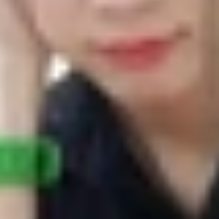
e 20 Ultra và điểm hiệu năng đã xuất hiện trên Geekben
̉m số khá ấn tượng với 928 điểm đơn lõi và 2.721 điểm đa lo
ote 20 Ultra và điểm hiệu năng đã xuất hiệ
u cho thấy máy đạt điểm số khá ấn tượng với
l mới vừa rò rỉ được cho là Galaxy Note 20 LTE. Cụ thể đ
Số điểm này có phần thấp hơn so với điểm hiệu năng trước
 tối ưu của 2 phần mềm trên 2 biến thể.