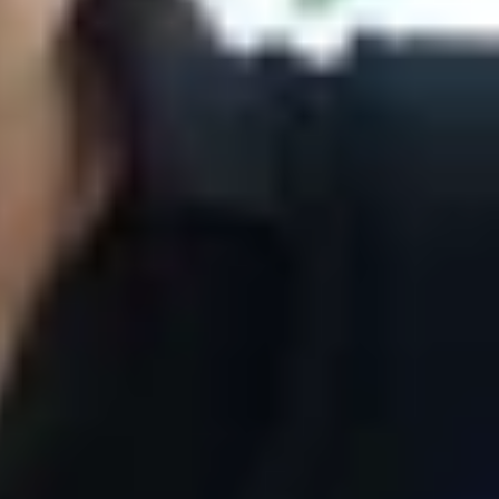
ch với mã hiệu SM-N986B đi kèm chip Exynos
̃i.
n trên Geekbench với mã hiệu SM-N986B
 928 điểm đơn lõi và 2.721 điểm đa lõi.
iện thoại xuất hiện với mã hiệu SM-N985F có
 đây trên Galaxy Note 20 Ultra. Điều này cho thấy