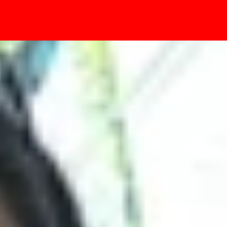
- Sự kiện
ộ diện trên Geekbench