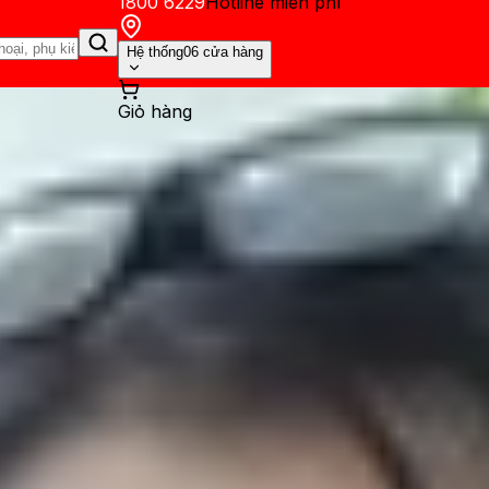
1800 6229
Hotline miễn phí
Hệ thống
06 cửa hàng
Giỏ hàng
ến mãi
Thủ thuật
Hỏi đáp
App - Game
Thông báo
Khách hàng 
hiệu năng Galaxy Note 20 LTE l