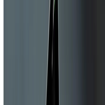
KẾT NỐI VỚI CHÚNG TÔI
CHỨNG NHẬN