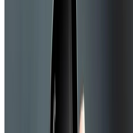
Dịch vụ bán hàng B2B
Chính sách
Bảo hành mở rộng
Chính sách dùng sản phẩm 7 ngày miễn phí
Chính sách đổi trả
Chính sách bảo hành
Chính sách bảo mật thông tin
Chính sách kiểm hàng
Copyright @2012 HỘ KINH DOANH CỬA HÀNG ĐIỆN THOẠI DI ĐỘNG
XTMOBILE. Số GPKD: 41A8052143 – Cấp ngày 11/05/2023. Địa chỉ: 50
Trần Quang Khải, Phường Tân Định, Quận 1, TP.HCM. Điện thoại:
1800.6229 (Miễn Phí)
Email: xtmobile.sg@gmail.com. Chịu trách nhiệm nội dung: Lê Xuân
Hoà