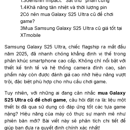
1.3
Genshin Impact: "Sát thủ" phần cứng
1.4
Khả năng tản nhiệt và thời lượng pin
2
Có nên mua Galaxy S25 Ultra cũ để chơi
game?
3
Mua Samsung Galaxy S25 Ultra cũ giá tốt tại
XTmobile
Samsung Galaxy S25 Ultra, chiếc flagship ra mắt đầu
năm 2025, đã nhanh chóng khẳng định vị thế trong
phân khúc smartphone cao cấp. Không chỉ nổi bật với
thiết kế tinh tế và hệ thống camera đỉnh cao, sản
phẩm này còn được đánh giá cao nhờ hiệu năng vượt
trội, đặc biệt phù hợp cho nhu cầu chơi game.
Tuy nhiên, với những ai đang cân nhắc
mua Galaxy
S25 Ultra cũ để chơi game
, câu hỏi đặt ra là: liệu một
thiết bị đã qua sử dụng có đáp ứng tốt các tựa game
nặng? Hiệu năng của máy có thực sự mạnh mẽ như
phiên bản mới? Bài viết này sẽ phân tích chi tiết để
giúp bạn đưa ra quyết định chính xác nhất!