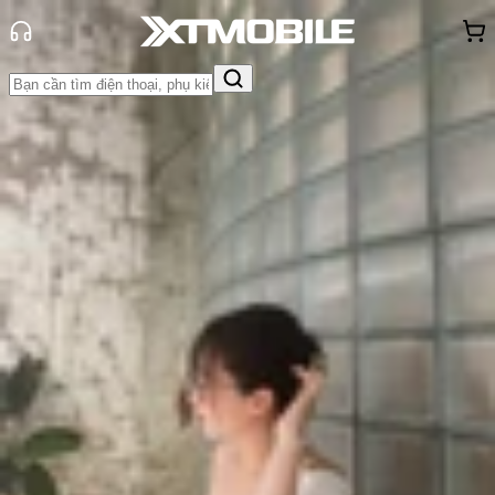
Trang chủ
Tin tức
Hỏi đáp
Tin Mới
Đánh Giá - Trên Tay
So Sánh
Tư vấn
Khuyến
mãi
Thủ thuật
Hỏi đáp
App - Game
Thông báo
Khách
hàng - Sự kiện
Samsung Galaxy S25 Ultra cũ chơi
game có tốt không? Hiệu năng thế
nào?
Triệu Vy
Ngày đăng:
19/06/2025