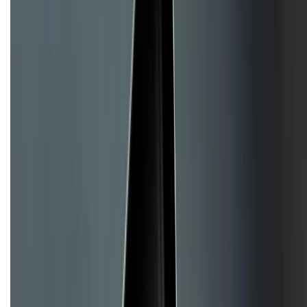
Về chúng tôi
Giới thiệu về XTMobile
Liên hệ hợp tác
Hệ thống cửa hàng bán lẻ
Về trang chủ
Hỗ trợ khách hàng
Mua hàng trả góp
Mua hàng online
Hình thức thanh toán
Tra cứu bảo hành
Tra cứu điểm XTMember
Hướng dẫn mua hàng trả góp