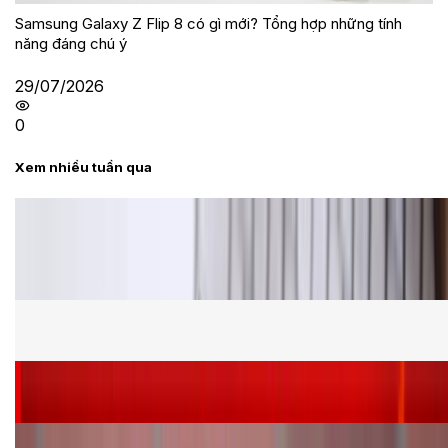
Samsung Galaxy Z Flip 8 có gì mới? Tổng hợp những tính
năng đáng chú ý
29/07/2026
0
Xem nhiều tuần qua
Tư vấn
Bảng giá Samsung S24 Ultra tại XTmobile tháng 8,
giảm sâu, ưu đãi bất ngờ
Cấu hình Samsung Galaxy Z Flip 8: Ra mắt với hai
phiên bản chip khác nhau
Siêu sale 8.8 - Săn deal rẻ vô đối: Mua điện thoại
giảm thêm đến 400K tại XTmobile!
Nên mua iPhone VN/A hay LL/A: So sánh chi tiết