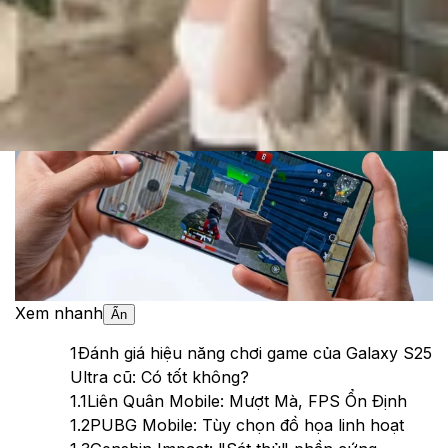
Cập nhật:
19/06/2025
Theo dõi XTMobile trên
Xem nhanh
Ẩn
1
Đánh giá hiệu năng chơi game của Galaxy S25
Ultra cũ: Có tốt không?
1.1
Liên Quân Mobile: Mượt Mà, FPS Ổn Định
1.2
PUBG Mobile: Tùy chọn đồ họa linh hoạt