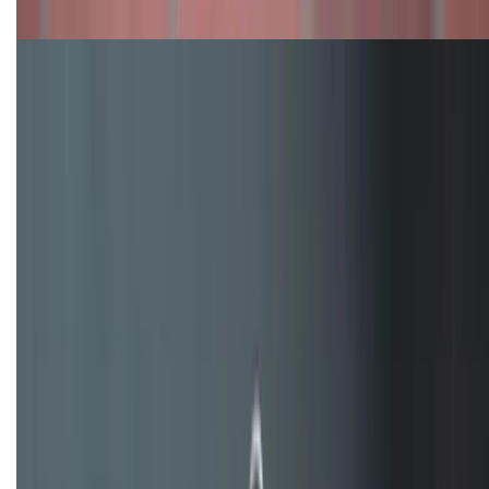
máy nào tốt hơn?
Đây là cách sử dụng nút Action Button trên iPhone
hiệu quả hơn!
TỔNG ĐÀI HỖ TRỢ
(08H30 - 21H30)
Tư vấn mua hàng (miễn phí):
1800.6229
Khiếu nại - Góp ý:
088.99999.33
Bán hàng doanh nghiệp B2B:
088.99999.22