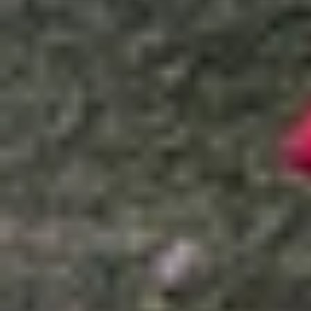
Xem nhanh
Ẩn
1
Cách đồng bộ và khôi phục danh bạ điện 
1.1
Lợi ích của việc đồng bộ danh bạ trên 
1.2
Các bước đồng bộ danh bạ điện thoại A
1.3
Các bước đồng bộ danh bạ iPhone lên 
1.4
Cách bước khôi phục danh bạ đã xóa 
1.5
Tạm kết
Cách đồng bộ và khôi phục danh bạ đi
Đồng bộ hóa danh bạ từ điện thoại lên tài khoả
trọng. Trong bài viết hôm nay, XTmobile sẽ bật 
phá ngay nhé!
Lợi ích của việc đồng bộ danh bạ trên Gmai