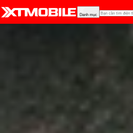
Danh mục
Trang chủ
Tin tức
Thủ thuật
Tin Mới
Đánh Giá - Trên Tay
So Sánh
Tư vấn
Khuy
Hướng dẫn đồng bộ và k
Anh Thư
Ngày đăng:
03/07/2024
Cập nhật:
03/07/2024
Theo dõi XTMobile trên