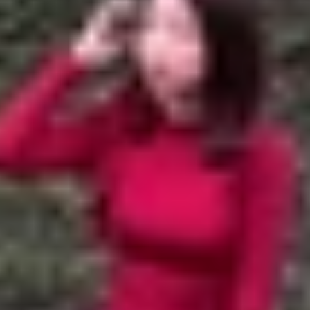
thoại trên Gmail
Gmail
ndroid lên Gmail
Gmail
thông qua Gmail
ện thoại trên Gmail
n Gmail sẽ là giải pháp hữu ích giúp bạn dễ dàng lấy lại
mí cho bạn thủ thuật đồng bộ và khôi phục danh bạ điện th
l