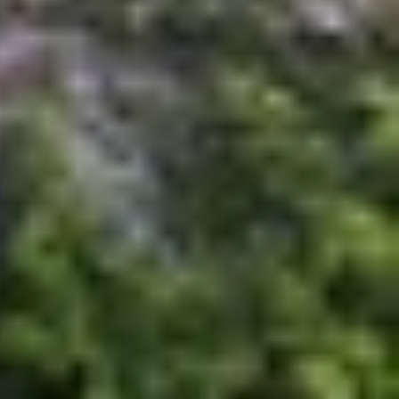
 danh bạ có khả năng bị mất hết và nguy cơ cao
tài khoản Gmail. Như vậy, khi bạn đổi điện thoại
nh chóng hơn bao giờ hết.