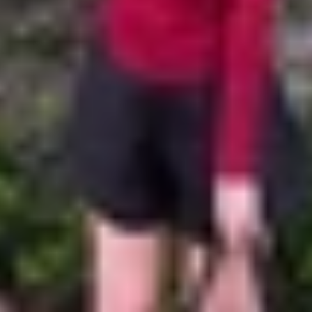
IM hoặc mất
điện thoại
thì việc đau đầu nhất đó chính là
g hợp này, bạn đọc nên đồng bộ hóa danh bạ điện thoại lên 
i các số điện thoại quan trọng sẽ trở nên đơn giản và nha