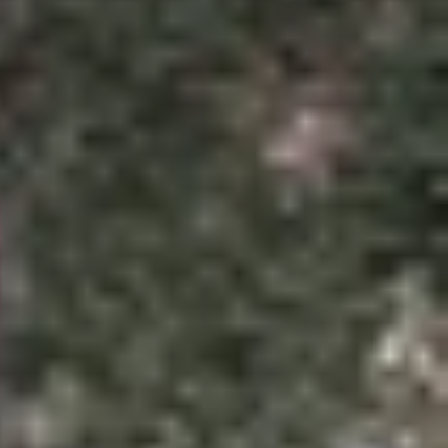
 danh bạ khi lỡ tay xóa nhầm những liên hệ quan
oại trên Gmail một cách chi tiết nhất. Cùng khám