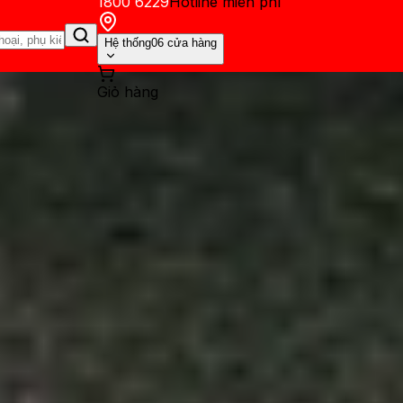
1800 6229
Hotline miễn phí
Hệ thống
06 cửa hàng
Giỏ hàng
ến mãi
Thủ thuật
Hỏi đáp
App - Game
Thông báo
Khách hàng 
hôi phục danh bạ đã xóa qu