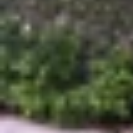
Khi chúng ta chẳng may làm mất SIM, hỏng S
không thể lấy lại được. Để tránh gặp phải trườn
mới, thay SIM hoặc vô tình xóa nhầm, việc lấy lạ