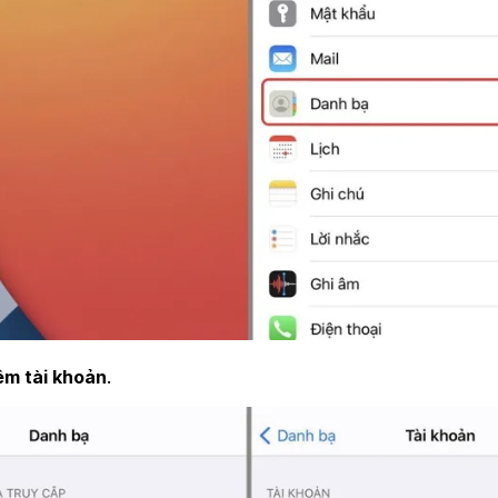
m tài khoản
.