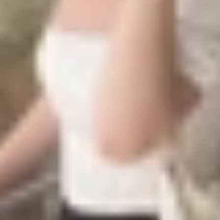
Tok
c kỹ lưỡng các yếu tố cốt lõi để đảm bảo thiết bị hỗ trợ 
 và quyết định dựa trên nhu cầu cụ thể.
Gợi ý lựa chọn
n điện thoại có cảm biến lớn, hỗ trợ quay 4K hoặc 8K, ch
 mạnh (như Apple A19, Snapdragon 8 Elite, Tensor G5) giú
Pin dung lượng lớn (trên 4.500mAh) và sạc nhanh giúp duy
Micro chống ồn, hỗ trợ thu âm stereo giúp video r
Hỗ trợ gimbal, tripod, mic rời hoặc grip quay phim để tối