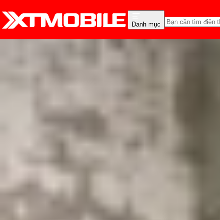
Danh mục
Trang chủ
Tin tức
Tư vấn
Tin Mới
Đánh Giá - Trên Tay
So Sánh
Tư vấn
Khuy
TOP điện thoại quay Tik
Triệu Vy
Ngày đăng:
27/10/2025
Cập nhật:
27/10/2025
Theo dõi XTMobile trên