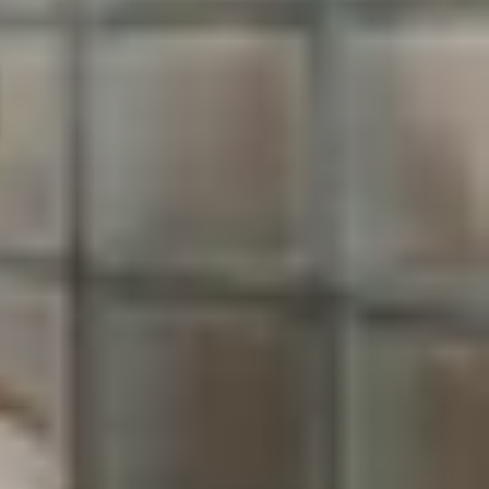
hải có khả năng ghi âm rõ ràng, chỉnh sửa linh
 và tính di động, danh sách dưới đây sẽ giúp bạn