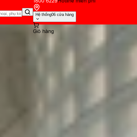
1800 6229
Hotline miễn phí
Hệ thống
06 cửa hàng
Giỏ hàng
ến mãi
Thủ thuật
Hỏi đáp
App - Game
Thông báo
Khách hàng 
tok đẹp nhất, tốt nhất hiện n