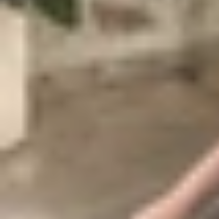
Tiêu chí chọn mua điện thoại quay Tik
Việc chọn
điện thoại
quay TikTok đòi hỏi cân nhắ
tắt các tiêu chí chính, giúp bạn dễ dàng so sánh
Tiêu chí
Chất lượng camera
Ưu tiê
Hiệu suất xử lý
Chip
Thời lượng pin và sạc
Âm thanh và micro
Khả năng tương thích phụ kiện
TOP điện thoại quay TikTok đẹp nhất
iPhone 17 Pro và 17 Pro Max