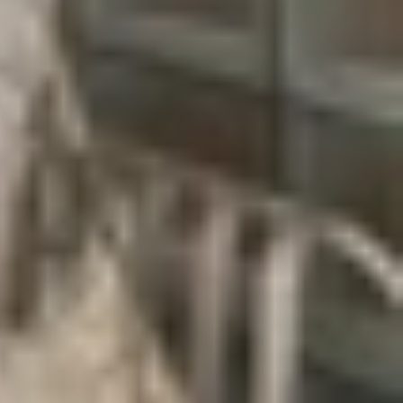
toàn bộ quy trình sáng tạo. Dưới đây là bảng tóm
ống rung OIS, HDR và tốc độ khung hình cao
p dựng video nhanh và không bị giật lag
 trì ghi hình lâu mà không gián đoạn
õ tiếng và chuyên nghiệp hơn
 ưu góc quay và chất lượng nội dung