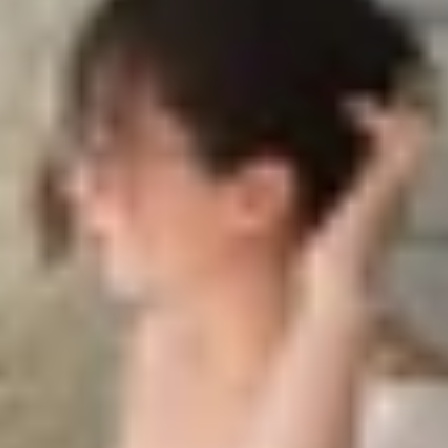
k
mobile
g chỉ cần hệ thống camera nhiều megapixel, mà nó còn p
chí thực tế như chất lượng hình ảnh, hiệu suất chỉnh sửa
k của mình.