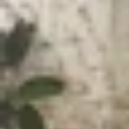
Xem nhanh
Ẩn
1
Tiêu chí chọn mua điện thoại quay TikTo
2
TOP điện thoại quay TikTok đẹp nhất
2.1
iPhone 17 Pro và 17 Pro Max
2.2
Google Pixel 10 Pro và 10 Pro XL
2.3
Samsung Galaxy S25 Ultra
2.4
Xiaomi 15 Ultra
2.5
Vivo X200 Ultra
2.6
iPhone 17
3
Mua điện thoại quay TikTok giá rẻ tại XT
4
Lời kết
Một chiếc
điện thoại quay TikTok
hoàn hảo khôn
hoạt và chia sẻ nhanh chóng. Dựa trên các tiêu 
chọn ra thiết bị phù hợp để nâng tầm kênh TikTo