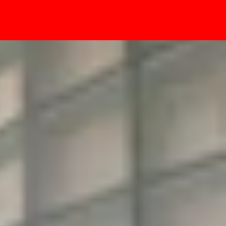
- Sự kiện
ay