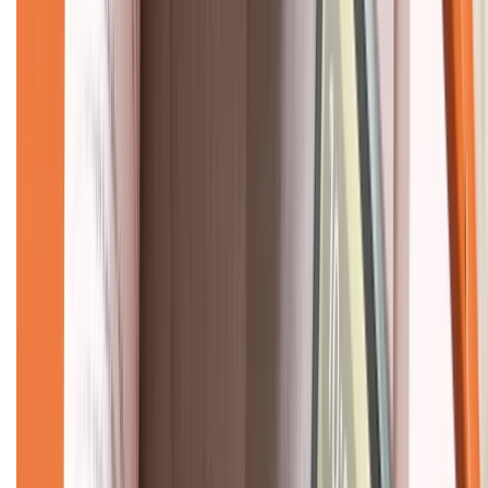
Về chúng tôi
Giới thiệu về XTMobile
Liên hệ hợp tác
Hệ thống cửa hàng bán lẻ
Về trang chủ
Hỗ trợ khách hàng
Mua hàng trả góp
Mua hàng online
Dịch vụ bảo hành mở rộng