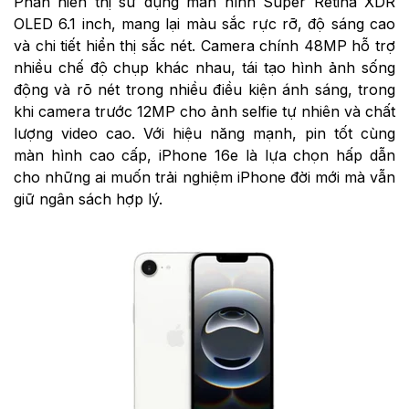
Phần hiển thị sử dụng màn hình Super Retina XDR
OLED 6.1 inch, mang lại màu sắc rực rỡ, độ sáng cao
và chi tiết hiển thị sắc nét. Camera chính 48MP hỗ trợ
nhiều chế độ chụp khác nhau, tái tạo hình ảnh sống
động và rõ nét trong nhiều điều kiện ánh sáng, trong
khi camera trước 12MP cho ảnh selfie tự nhiên và chất
lượng video cao. Với hiệu năng mạnh, pin tốt cùng
màn hình cao cấp, iPhone 16e là lựa chọn hấp dẫn
cho những ai muốn trải nghiệm iPhone đời mới mà vẫn
giữ ngân sách hợp lý.