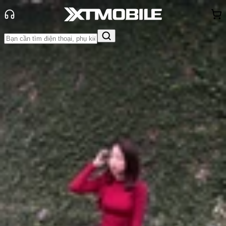
Trang chủ
Tin tức
Tư vấn
Tin Mới
Đánh Giá - Trên Tay
So Sánh
Tư vấn
Khuyến
mãi
Thủ thuật
Hỏi đáp
App - Game
Thông báo
Khách
hàng - Sự kiện
Top 5 mẫu điện thoại dưới 15 triệu
đáng mua nhất hiện nay
Anh Thư
Ngày đăng:
11/10/2025
Cập nhật:
11/10/2025