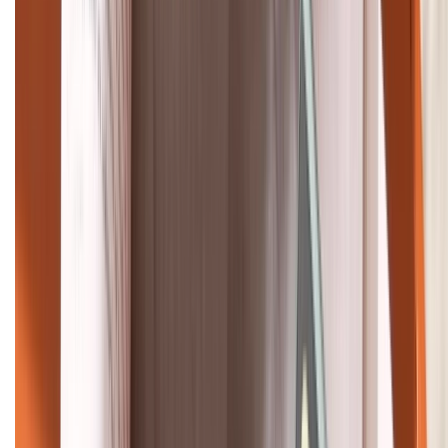
Bán hàng doanh nghiệp B2B:
088.99999.22
HỖ TRỢ THANH TOÁN