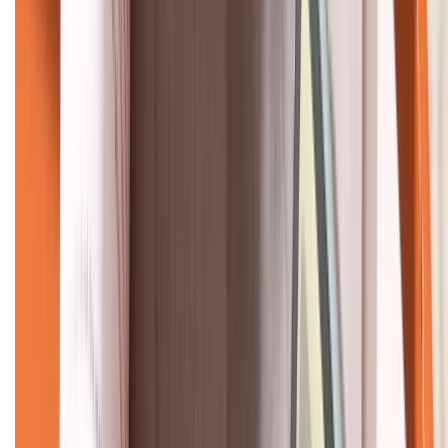
KẾT NỐI VỚI CHÚNG TÔI
CHỨNG NHẬN