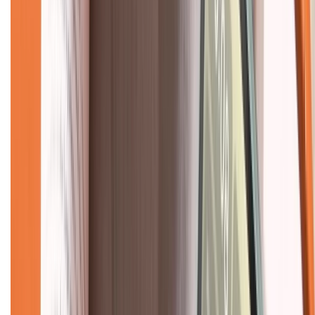
Hình thức thanh toán
Tra cứu bảo hành
Tra cứu điểm XTMember
Hướng dẫn mua hàng trả góp
Dịch vụ bán hàng B2B
Chính sách
Bảo hành mở rộng
Chính sách dùng sản phẩm 7 ngày miễn phí
Chính sách đổi trả
Chính sách bảo hành
Chính sách bảo mật thông tin
Chính sách kiểm hàng
TỔNG ĐÀI HỖ TRỢ