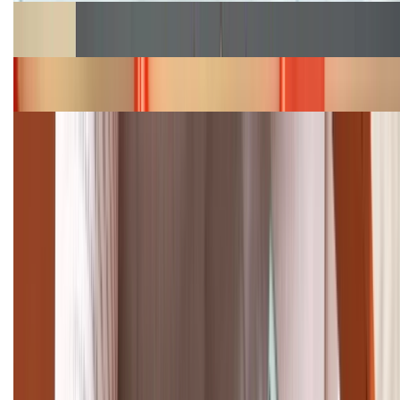
Cập nhật bảng giá Galaxy S23 (Plus, Ultra) cũ, mới
năm 2026
Bảng giá iPhone 15 cập nhật mới nhất tháng
08/2026
Cập nhật bảng giá điện thoại Samsung tháng 8:
Giảm đến 15.49 triệu
TỔNG ĐÀI HỖ TRỢ
(08H30 - 21H30)
Tư vấn mua hàng (miễn phí):
1800.6229
Khiếu nại - Góp ý:
088.99999.33