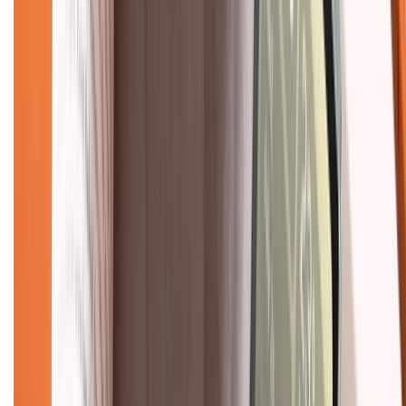
Tư vấn mua hàng (miễn phí):
1800.6229
(08h30 - 21h30)
Khiếu nại - Góp ý:
088.99999.33
(09h00 - 18h00)
Trung tâm bảo hành:
028.710.89898
(08h30 - 21h00)
KẾT NỐI VỚI CHÚNG TÔI
Về chúng tôi
Giới thiệu về XTMobile