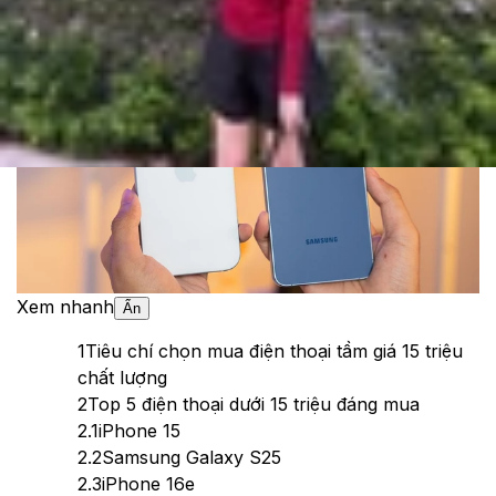
Theo dõi XTMobile trên
Xem nhanh
Ẩn
1
Tiêu chí chọn mua điện thoại tầm giá 15 triệu
chất lượng
2
Top 5 điện thoại dưới 15 triệu đáng mua
2.1
iPhone 15
2.2
Samsung Galaxy S25
2.3
iPhone 16e