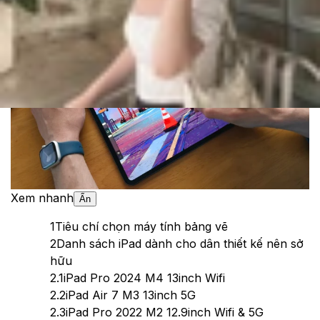
Theo dõi XTMobile trên
Xem nhanh
Ẩn
1
Tiêu chí chọn máy tính bảng vẽ
2
Danh sách iPad dành cho dân thiết kế nên sở
hữu
2.1
iPad Pro 2024 M4 13inch Wifi
2.2
iPad Air 7 M3 13inch 5G
2.3
iPad Pro 2022 M2 12.9inch Wifi & 5G​