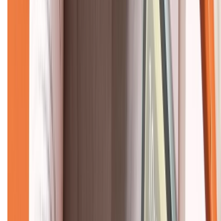
Về chúng tôi
Giới thiệu về XTMobile
Liên hệ hợp tác
Hệ thống cửa hàng bán lẻ
Về trang chủ
Hỗ trợ khách hàng
Mua hàng trả góp
Mua hàng online