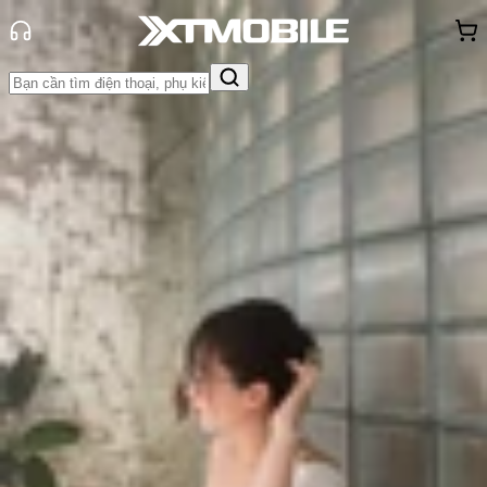
Trang chủ
Tin tức
Tư vấn
Tin Mới
Đánh Giá - Trên Tay
So Sánh
Tư vấn
Khuyến
mãi
Thủ thuật
Hỏi đáp
App - Game
Thông báo
Khách
hàng - Sự kiện
Top iPad vẽ tốt nhất dành cho dân
thiết kế năm 2025
Triệu Vy
Ngày đăng:
23/10/2025
Cập nhật:
23/10/2025