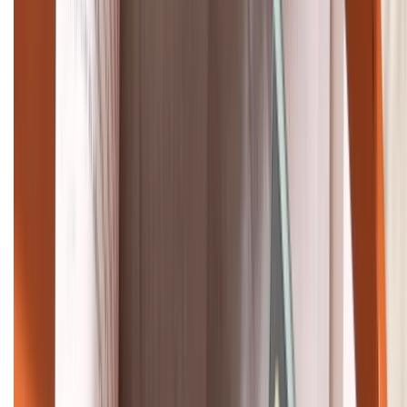
088.99999.33
Bán hàng doanh nghiệp B2B:
088.99999.22
HỖ TRỢ THANH TOÁN