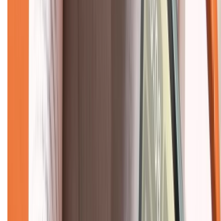
Dịch vụ bảo hành mở rộng
Hình thức thanh toán
Tra cứu bảo hành
Tra cứu điểm XTMember
Hướng dẫn mua hàng trả góp
Dịch vụ bán hàng B2B
Chính sách
Bảo hành mở rộng
Chính sách dùng sản phẩm 7 ngày miễn phí
Chính sách đổi trả
Chính sách bảo hành
Chính sách bảo mật thông tin