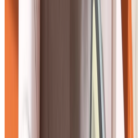
KẾT NỐI VỚI CHÚNG TÔI
CHỨNG NHẬN