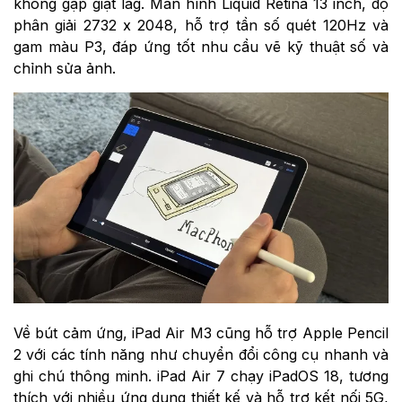
không gặp giật lag. Màn hình Liquid Retina 13 inch, độ
phân giải 2732 x 2048, hỗ trợ tần số quét 120Hz và
gam màu P3, đáp ứng tốt nhu cầu vẽ kỹ thuật số và
chỉnh sửa ảnh.
Về bút cảm ứng, iPad Air M3 cũng hỗ trợ Apple Pencil
2 với các tính năng như chuyển đổi công cụ nhanh và
ghi chú thông minh. iPad Air 7 chạy iPadOS 18, tương
thích với nhiều ứng dụng thiết kế và hỗ trợ kết nối 5G,