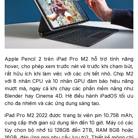
Apple Pencil 2 trên iPad Pro M2 hỗ trợ tính năng
hover, cho phép xem trước nét vẽ trước khi chạm bút,
rất hữu ích khi làm việc với các chi tiết nhỏ. Chip M2
với 8 nhân CPU và 10 nhân GPU đảm bảo hiệu năng
mượt mà, ngay cả khi chạy các phần mềm nặng như
Blender hay Cinema 4D. Hệ điều hành iPadOS tối ưu
cho đa nhiệm và các ứng dụng sáng tạo.
iPad Pro M2 2022 được trang bị viên pin 10.758 mAh,
cung cấp thời gian sử dụng lên đến 10 giờ. Máy có các
tùy chọn bộ nhớ từ 128GB đến 2TB, RAM 8GB hoặc
16GB, đáp ứng mọi nhu cầu lưu trữ. Thiết kế mỏng chỉ