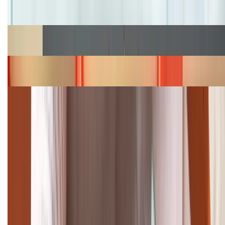
hấp dẫn
Cập nhật bảng giá Galaxy S23 (Plus, Ultra) cũ, mới
năm 2026
Bảng giá iPhone 15 cập nhật mới nhất tháng
08/2026
Cập nhật bảng giá điện thoại Samsung tháng 8:
Giảm đến 15.49 triệu
TỔNG ĐÀI HỖ TRỢ
(08H30 - 21H30)
Tư vấn mua hàng (miễn phí):
1800.6229
Khiếu nại - Góp ý: