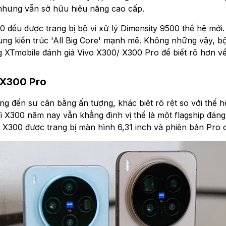
 nhưng vẫn sở hữu hiệu năng cao cấp.
0 đều được trang bị bộ vi xử lý Dimensity 9500 thế hệ mớ
g kiến trúc 'All Big Core' mạnh mẽ. Không những vậy, bộ đôi
g XTmobile đánh giá Vivo X300/ X300 Pro để biết rõ hơn về
o X300 Pro
 đến sự cân bằng ấn tượng, khác biệt rõ rệt so với thế h
hì X300 năm nay vẫn khẳng định vị thế là một flagship đáng
X300 được trang bị màn hình 6,31 inch và phiên bản Pro c