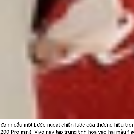
300 Pro
 Vivo X300 Pro
sắc trên Vivo X300
 đột phá từ chipset Dimensity 9500
ig Core" đột phá
 tiết camera và khả năng nhiếp ảnh
t hợp của chip đa dạng
à khả năng quay video
đánh dấu một bước ngoặt chiến lược của thương hiệu tròn
200 Pro mini), Vivo nay tập trung tinh hoa vào hai mẫu fl