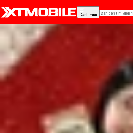
Danh mục
Trang chủ
Tin tức
Đánh Giá - Trên Tay
Tin Mới
Đánh Giá - Trên Tay
So Sánh
Tư vấn
Khuy
Đánh giá Vivo X300 và Vi
Lê Thị Huỳnh Như
Ngày đăng:
14/10/2025
Cập nhật:
14/10/2025
Theo dõi XTMobile trên