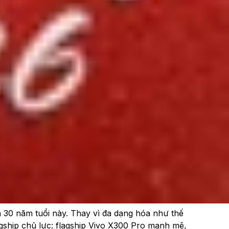
 30 năm tuổi này. Thay vì đa dạng hóa như thế
agship chủ lực: flagship Vivo X300 Pro mạnh mẽ,