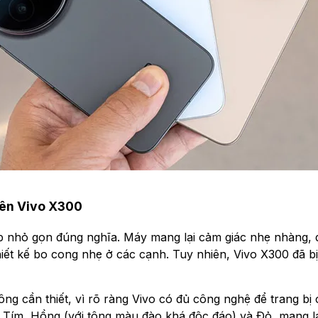
 trên Vivo X300
ip nhỏ gọn đúng nghĩa. Máy mang lại cảm giác nhẹ nhàng,
iết kế bo cong nhẹ ở các cạnh. Tuy nhiên, Vivo X300 đã bị
ng cần thiết, vì rõ ràng Vivo có đủ công nghệ để trang bị c
Tím, Hồng (với tông màu đào khá độc đáo) và Đỏ, mang l