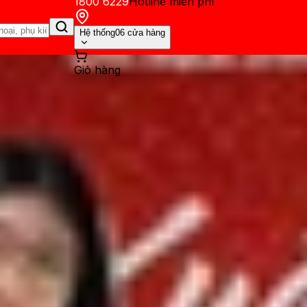
1800 6229
Hotline miễn phí
Hệ thống
06 cửa hàng
Giỏ hàng
ến mãi
Thủ thuật
Hỏi đáp
App - Game
Thông báo
Khách hàng 
vo X300 Pro: Chi tiết về như