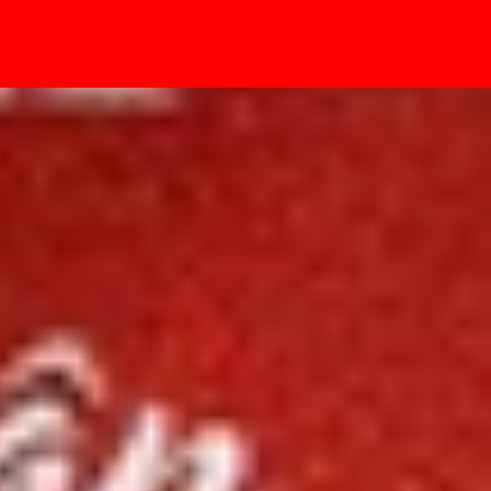
- Sự kiện
̃ng nâng cấp mới