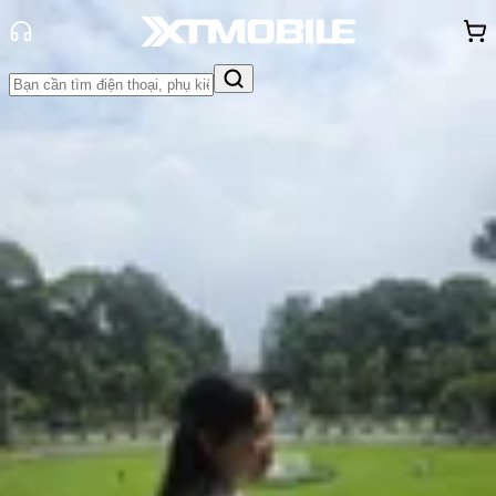
Trang chủ
Tin tức
Thủ thuật
Tin Mới
Đánh Giá - Trên Tay
So Sánh
Tư vấn
Khuyến
mãi
Thủ thuật
Hỏi đáp
App - Game
Thông báo
Khách
hàng - Sự kiện
Bật mí cách tìm ứng dụng bị ẩn trên
điện thoại Android và iOS chi tiết
Hồng Huệ
Ngày đăng:
09/04/2026
Cập nhật:
09/04/2026