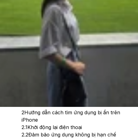
Theo dõi XTMobile trên
Xem nhanh
Ẩn
1
Tại sao ứng dụng tải về bị ẩn trên iPhone và
Android?
2
Hướng dẫn cách tìm ứng dụng bị ẩn trên
iPhone
2.1
Khởi động lại điện thoại
2.2
Đảm bảo ứng dụng không bị hạn chế