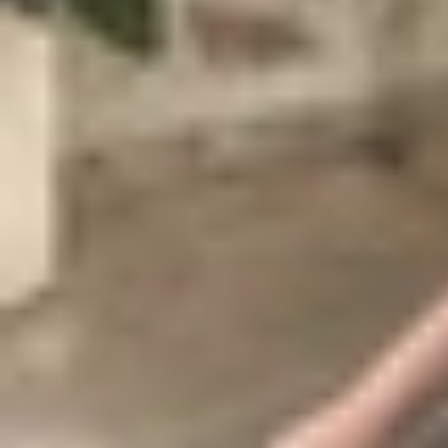
Người dùng Zoom trên máy tính có thể đổi nền và
Tại giao diện chính
Bước 1:
Sau khi đăng nhập vào ứng dụng Zoom, h