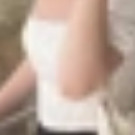
 làm mờ nền tại giao diện chính của ứng dụng hoặc khi đa
ãy nhấn chọn ảnh avatar của bạn ở góc trên bên phải như