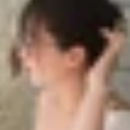
nền trong Zoom đơn giản nhất
Zoom trên máy tính
oom trên điện thoại
ền đẹp trên Zoom
ờ nền trong Zoom đơn giản nhất
cho những người dùng làm học tập và làm việc tại nhà. V
hay chưa? Nếu chưa thì trong bài viết hôm nay,
XTmobil
 trên máy tính