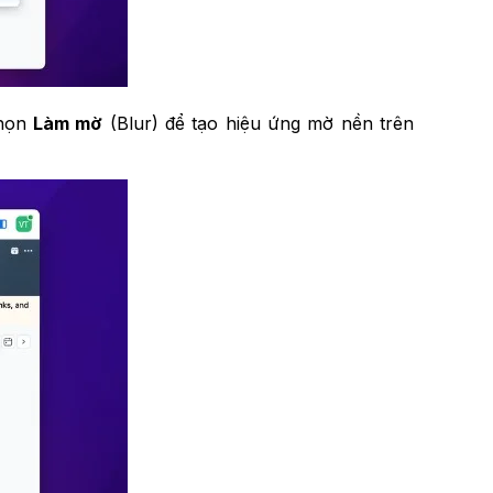
chọn
Làm mờ
(Blur) để tạo hiệu ứng mờ nền trên