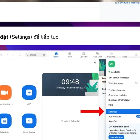
 đặt
(Settings) để tiếp tục.