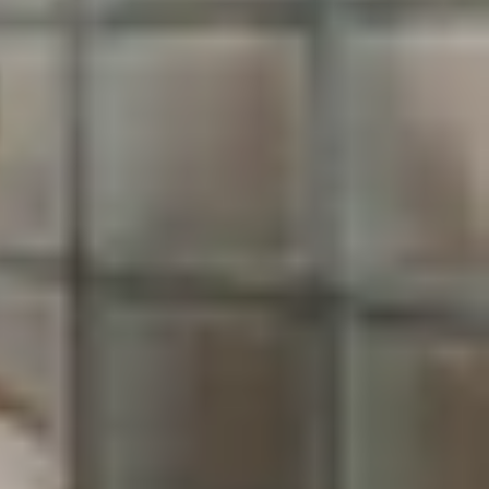
ậy sử dụng Zoom đã lâu như thế, vậy bạn đã biết
e
sẽ hướng dẫn bạn đọc cách đổi background và