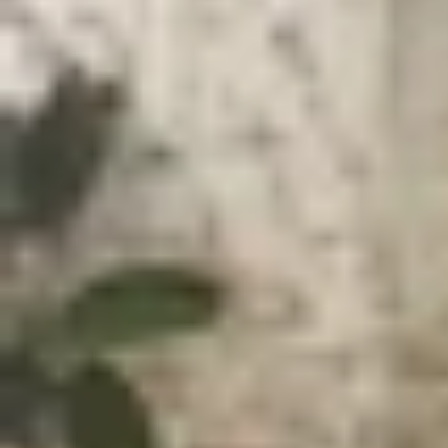
Xem nhanh
Ẩn
1
Hướng dẫn đổi background hoặc làm mờ 
1.1
Cách thay đổi hoặc làm mờ nền trong 
1.2
Cách thay đổi hoặc làm mờ nền trong Z
1.3
Thêm hình nền trên Zoom
1.4
Một số lưu ý để có hiệu ứng làm mờ n
1.5
Kết luận
Hướng dẫn đổi background hoặc làm m
Zoom là ứng dụng gọi video trực tuyến đắc lực 
cách thay đổi nền hoặc làm mờ nền trong Zoom 
làm mờ nền Zoom trên
điện thoại
và cả máy tính.
Cách thay đổi hoặc làm mờ nền trong Zoom