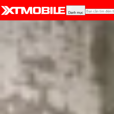
Danh mục
Trang chủ
Tin tức
Thủ thuật
Tin Mới
Đánh Giá - Trên Tay
So Sánh
Tư vấn
Khuy
Cách thay đổi hoặc làm
Triệu Vy
Ngày đăng:
19/12/2023
Cập nhật:
24/05/2026
Theo dõi XTMobile trên