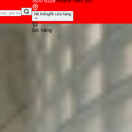
1800 6229
Hotline miễn phí
Hệ thống
06 cửa hàng
Giỏ hàng
ến mãi
Thủ thuật
Hỏi đáp
App - Game
Thông báo
Khách hàng 
 mờ nền trong Zoom vô cùng 