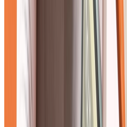
Về chúng tôi
Giới thiệu về XTMobile
Liên hệ hợp tác
Hệ thống cửa hàng bán lẻ
Về trang chủ
Hỗ trợ khách hàng
Mua hàng trả góp
Mua hàng online
Dịch vụ bảo hành mở rộng
Hình thức thanh toán
Tra cứu bảo hành
Tra cứu điểm XTMember