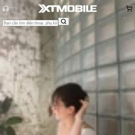
Trang chủ
Tin tức
Thủ thuật
Tin Mới
Đánh Giá - Trên Tay
So Sánh
Tư vấn
Khuyến
mãi
Thủ thuật
Hỏi đáp
App - Game
Thông báo
Khách
hàng - Sự kiện
Lỗi màn hình trên iPhone 16:
Nguyên nhân và cách khắc phục
Triệu Vy
Ngày đăng:
23/09/2024
Cập nhật:
25/07/2026