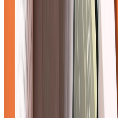
Khiếu nại - Góp ý:
088.99999.33
(09h00 - 18h00)
Trung tâm bảo hành:
028.710.89898
(08h30 - 21h00)
KẾT NỐI VỚI CHÚNG TÔI
Về chúng tôi
Giới thiệu về XTMobile
Liên hệ hợp tác
Hệ thống cửa hàng bán lẻ
Về trang chủ