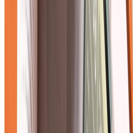
Dịch vụ bán hàng B2B
Chính sách
Bảo hành mở rộng
Chính sách dùng sản phẩm 7 ngày miễn phí
Chính sách đổi trả
Chính sách bảo hành
Chính sách bảo mật thông tin
Chính sách kiểm hàng
TỔNG ĐÀI HỖ TRỢ
Tư vấn mua hàng (miễn phí):
1800.6229
(08h30 - 21h30)
Khiếu nại - Góp ý: