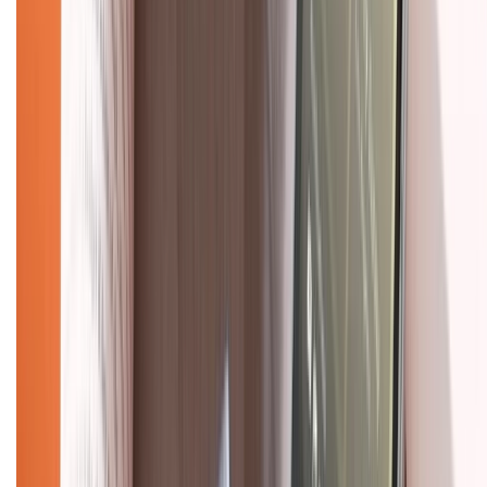
Mua hàng trả góp
Mua hàng online
Dịch vụ bảo hành mở rộng
Hình thức thanh toán
Tra cứu bảo hành
Tra cứu điểm XTMember
Hướng dẫn mua hàng trả góp
Dịch vụ bán hàng B2B
Chính sách
Bảo hành mở rộng
Chính sách dùng sản phẩm 7 ngày miễn phí
Chính sách đổi trả
Chính sách bảo hành