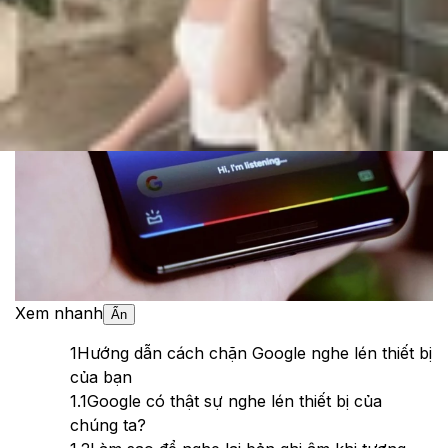
Cập nhật:
05/06/2024
Theo dõi XTMobile trên
Xem nhanh
Ẩn
1
Hướng dẫn cách chặn Google nghe lén thiết bị
của bạn
1.1
Google có thật sự nghe lén thiết bị của
chúng ta?