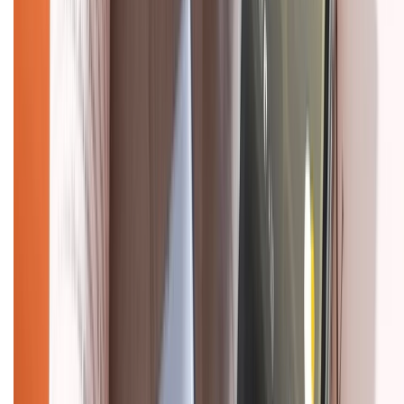
Chính sách bảo mật thông tin
Chính sách kiểm hàng
HỖ TRỢ THANH TOÁN