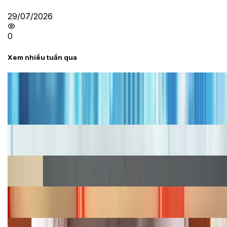
29/07/2026
0
Xem nhiều tuần qua
Tư vấn
Bảng giá iPhone cũ mới nhất trong tháng 8 năm
2026, giá siêu hấp dẫn
Cập nhật bảng giá iPhone năm 2026: Giá tốt, ưu đãi
hấp dẫn
Cập nhật bảng giá Galaxy S23 (Plus, Ultra) cũ, mới
năm 2026
Bảng giá iPhone 15 cập nhật mới nhất tháng
08/2026
Cập nhật bảng giá điện thoại Samsung tháng 8: