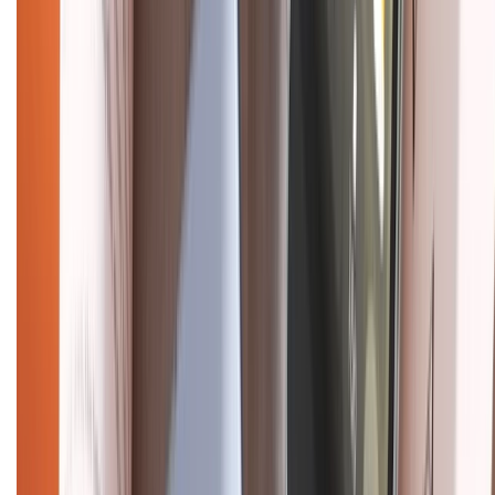
CHỨNG NHẬN
Điện thoại iPhone
iPhone 17 Pro Max
iPhone 17
Pro
iPhone 17
iPhone 16
iPhone 16 Pro Max
iPhone 15
Pro Max
iPhone 15
Điện thoại Samsung
Samsung S26
Ultra
Samsung S26
Samsung S25
iPhone cũ
iPhone 17
cũ
iPhone 16 cũ
iPhone 16 Pro Max cũ
Copyright @2012 HỘ KINH DOANH CỬA HÀNG ĐIỆN THOẠI DI ĐỘNG
XTMOBILE. Số GPKD: 41A8052143 – Cấp ngày 11/05/2023. Địa chỉ: 50
Trần Quang Khải, Phường Tân Định, Quận 1, TP.HCM. Điện thoại:
1800.6229 (Miễn Phí)