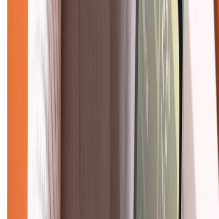
088.99999.33
(09h00 - 18h00)
Trung tâm bảo hành:
028.710.89898
(08h30 - 21h00)
KẾT NỐI VỚI CHÚNG TÔI
Về chúng tôi
Giới thiệu về XTMobile
Liên hệ hợp tác
Hệ thống cửa hàng bán lẻ
Về trang chủ
Hỗ trợ khách hàng