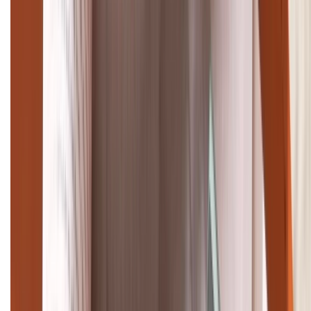
Giảm đến 15.49 triệu
TỔNG ĐÀI HỖ TRỢ
(08H30 - 21H30)
Tư vấn mua hàng (miễn phí):
1800.6229
Khiếu nại - Góp ý:
088.99999.33
Bán hàng doanh nghiệp B2B:
088.99999.22