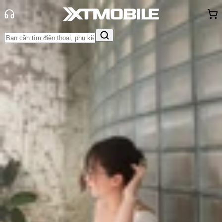
Trang chủ
Tin tức
Thủ thuật
Tin Mới
Đánh Giá - Trên Tay
So Sánh
Tư vấn
Khuyến
mãi
Thủ thuật
Hỏi đáp
App - Game
Thông báo
Khách
hàng - Sự kiện
Cách tắt tính năng nghe lén của
Google trên Android, iPhone và máy
tính
Triệu Vy
Ngày đăng:
05/06/2024