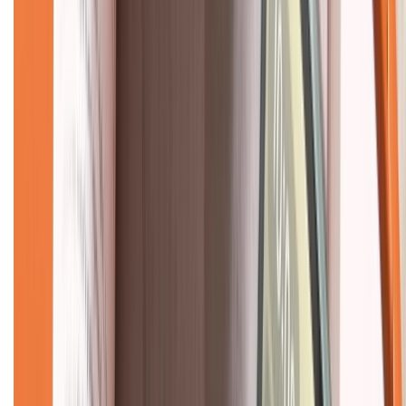
Giới thiệu về XTMobile
Liên hệ hợp tác
Hệ thống cửa hàng bán lẻ
Về trang chủ
Hỗ trợ khách hàng
Mua hàng trả góp
Mua hàng online
Dịch vụ bảo hành mở rộng
Hình thức thanh toán
Tra cứu bảo hành
Tra cứu điểm XTMember
Hướng dẫn mua hàng trả góp