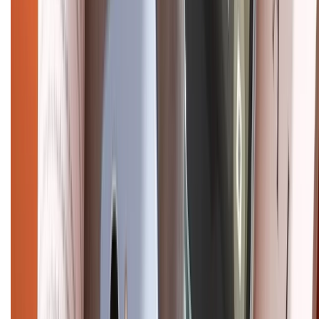
Email: xtmobile.sg@gmail.com. Chịu trách nhiệm nội dung: Lê Xuân
Hoà