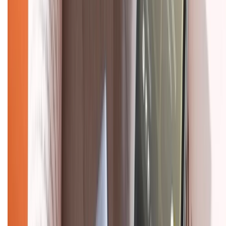
Về trang chủ
Hỗ trợ khách hàng
Mua hàng trả góp
Mua hàng online
Dịch vụ bảo hành mở rộng
Hình thức thanh toán
Tra cứu bảo hành
Tra cứu điểm XTMember
Hướng dẫn mua hàng trả góp
Dịch vụ bán hàng B2B
Chính sách
Bảo hành mở rộng