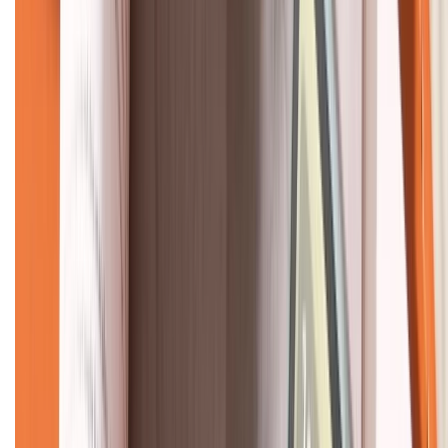
KẾT NỐI VỚI CHÚNG TÔI
CHỨNG NHẬN