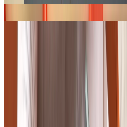
Bảng giá iPhone 15 cập nhật mới nhất tháng
08/2026
Cập nhật bảng giá điện thoại Samsung tháng 8:
Giảm đến 15.49 triệu
TỔNG ĐÀI HỖ TRỢ
(08H30 - 21H30)
Tư vấn mua hàng (miễn phí):
1800.6229
Khiếu nại - Góp ý:
088.99999.33
Bán hàng doanh nghiệp B2B:
088.99999.22