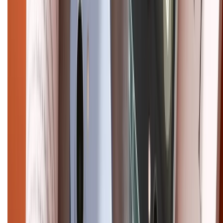
Copyright @2012 HỘ KINH DOANH CỬA HÀNG ĐIỆN THOẠI DI ĐỘNG
XTMOBILE. Số GPKD: 41A8052143 – Cấp ngày 11/05/2023. Địa chỉ: 50
Trần Quang Khải, Phường Tân Định, Quận 1, TP.HCM. Điện thoại:
1800.6229 (Miễn Phí)
Email: xtmobile.sg@gmail.com. Chịu trách nhiệm nội dung: Lê Xuân
Hoà