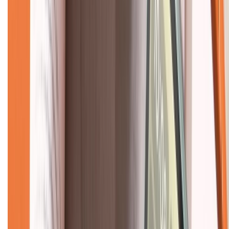
Về chúng tôi
Giới thiệu về XTMobile
Liên hệ hợp tác
Hệ thống cửa hàng bán lẻ
Về trang chủ
Hỗ trợ khách hàng
Mua hàng trả góp
Mua hàng online
Dịch vụ bảo hành mở rộng
Hình thức thanh toán
Tra cứu bảo hành