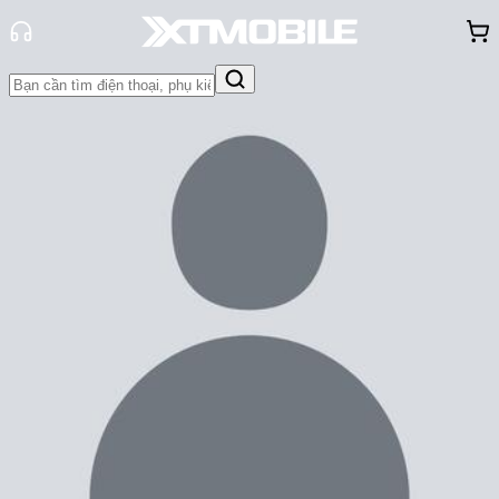
Trang chủ
Tin tức
Thủ thuật
Tin Mới
Đánh Giá - Trên Tay
So Sánh
Tư vấn
Khuyến
mãi
Thủ thuật
Hỏi đáp
App - Game
Thông báo
Khách
hàng - Sự kiện
Cách sử dụng AI Drawing Assist
trên Samsung Galaxy S25
Anh Đào
Ngày đăng:
19/02/2025
Cập nhật:
19/02/2025