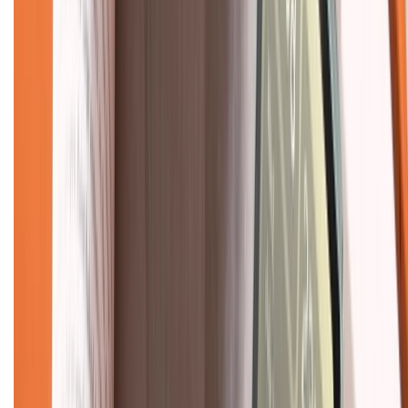
Tra cứu điểm XTMember
Hướng dẫn mua hàng trả góp
Dịch vụ bán hàng B2B
Chính sách
Bảo hành mở rộng
Chính sách dùng sản phẩm 7 ngày miễn phí
Chính sách đổi trả
Chính sách bảo hành
Chính sách bảo mật thông tin
Chính sách kiểm hàng
TỔNG ĐÀI HỖ TRỢ
Tư vấn mua hàng (miễn phí):