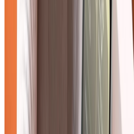
1800.6229
(08h30 - 21h30)
Khiếu nại - Góp ý:
088.99999.33
(09h00 - 18h00)
Trung tâm bảo hành:
028.710.89898
(08h30 - 21h00)
KẾT NỐI VỚI CHÚNG TÔI
Về chúng tôi
Giới thiệu về XTMobile
Liên hệ hợp tác
Hệ thống cửa hàng bán lẻ